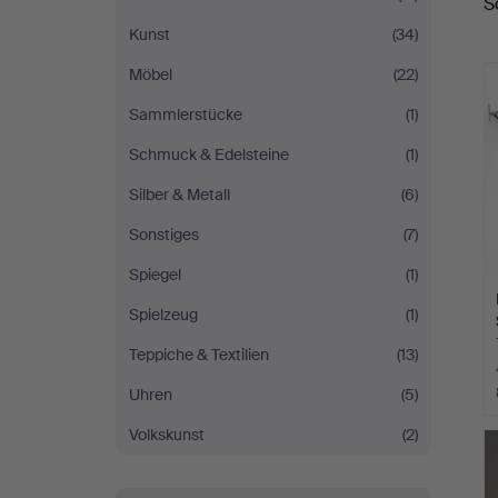
S
A
i
Kunst
(34)
Kalmar
Möbel
(22)
Sammlerstücke
(1)
Schmuck & Edelsteine
(1)
Silber & Metall
(6)
Sonstiges
(7)
Spiegel
(1)
Spielzeug
(1)
Teppiche & Textilien
(13)
Uhren
(5)
Volkskunst
(2)