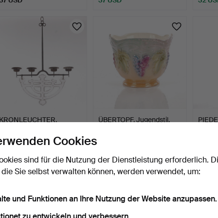
KRONLEUCHTER,
ÜBERTOPF, Jugendstil,
PIEDE
geschmiedet und Glas,
Majolika, erste Hälf…
ÜBERT
erwenden Cookies
vermut…
Capo
6 Tage
6 Tage
4 Tage
1 Gebot
1 Gebot
1 Gebot
ookies sind für die Nutzung der Dienstleistung erforderlich. D
32 USD
32 USD
32 US
 die Sie selbst verwalten können, werden verwendet, um:
alte und Funktionen an Ihre Nutzung der Website anzupassen.
tionet zu entwickeln und verbessern.