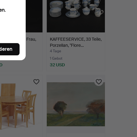
en.
IN, tanzende Frau,
KAFFEESERVICE, 33 Teile,
ise glasiert…
Porzellan, "Flore…
tieren
4 Tage
1 Gebot
D
32 USD