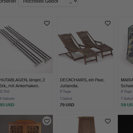
ortieren
uktionen
HUTABLAGEN, länger, 2
DECKCHAIRS, ein Paar,
MARI
Stk., mit Ankerhaken.
Jutlandia.
Schale
12 Std
6 Tage
6 Tage
4 Gebote
1 Gebot
7 Gebo
85 USD
79 USD
58 U