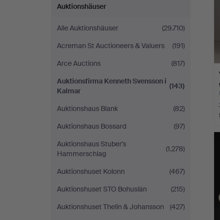
Auktionshäuser
Alle Auktionshäuser
(29.710)
Acreman St Auctioneers & Valuers
(191)
Arce Auctions
(817)
Auktionsfirma Kenneth Svensson i
(143)
Kalmar
Auktionshaus Blank
(82)
Auktionshaus Bossard
(97)
Auktionshaus Stuber's
(1.278)
Hammerschlag
Auktionshuset Kolonn
(467)
Auktionshuset STO Bohuslän
(215)
Auktionshuset Thelin & Johansson
(427)