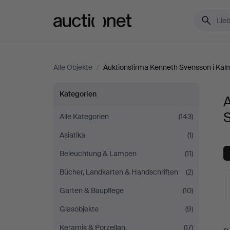
Auctionet.com
Alle Objekte
/
Auktionsfirma Kenneth Svensson i Kal
Alle
Kategorien
A
Objekte
Alle Kategorien
(143)
Asiatika
(1)
bei
Beleuchtung & Lampen
(11)
Auktionsfirma
Bücher, Landkarten & Handschriften
(2)
Kenneth
Garten & Baupflege
(10)
Glasobjekte
(9)
Svensson
L
Keramik & Porzellan
(17)