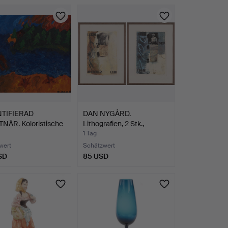
TIFIERAD
DAN NYGÅRD.
NÄR. Koloristische
Lithografien, 2 Stk.,
…
signiert…
1 Tag
wert
Schätzwert
SD
85 USD