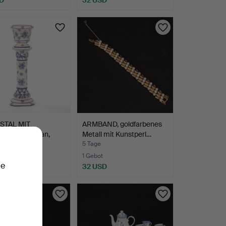
STAL MIT
ARMBAND, goldfarbenes
OPF, Porzellan,
Metall mit Kunstperl…
dim…
5 Tage
1 Gebot
ie
D
32 USD