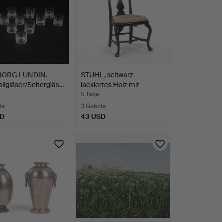
BORG LUNDIN.
STUHL, schwarz
ilgläser/Seltergläs…
lackiertes Holz mit
Golddet…
5 Tage
te
3 Gebote
SD
43 USD