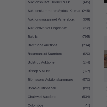
Auktionshuset Thörner & Ek
(415)
Auktionskammaren Sydost Kalmar
(245)
Auktionsmagasinet Vänersborg
(168)
Auktionsverket Engelholm
(123)
Balclis
(795)
Barcelona Auctions
(294)
Batemans of Stamford
(120)
Bidstrup Auktioner
(274)
Bishop & Miller
(327)
Björnssons Auktionskammare
(570)
Borås Auktionshall
(120)
Chalkwell Auctions
(534)
Colombos
(17)