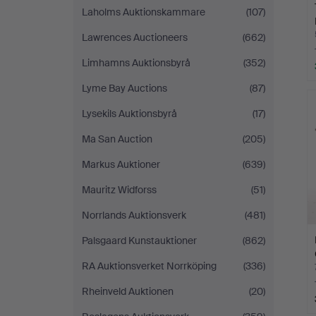
Laholms Auktionskammare
(107)
Lawrences Auctioneers
(662)
Limhamns Auktionsbyrå
(352)
Lyme Bay Auctions
(87)
Lysekils Auktionsbyrå
(17)
Ma San Auction
(205)
Markus Auktioner
(639)
Mauritz Widforss
(51)
Norrlands Auktionsverk
(481)
Palsgaard Kunstauktioner
(862)
RA Auktionsverket Norrköping
(336)
Rheinveld Auktionen
(20)