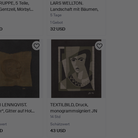
UPPE, 5 Teile,
LARS WELLTON.
Gentzell, Mörbyl…
Landschaft mit Bäumen,
Öl au…
5 Tage
1 Gebot
D
32 USD
N LENNQVIST.
TEXTILBILD, Druck,
r“, Gitter auf Hol…
monogrammsigniert JN
-7…
14 Std
wert
Schätzwert
SD
43 USD