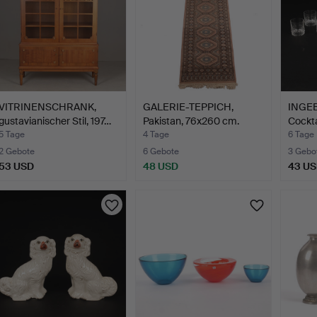
VITRINENSCHRANK,
GALERIE-TEPPICH,
INGE
gustavianischer Stil, 197…
Pakistan, 76x260 cm.
Cockta
5 Tage
4 Tage
6 Tage
2 Gebote
6 Gebote
3 Gebo
53 USD
48 USD
43 U