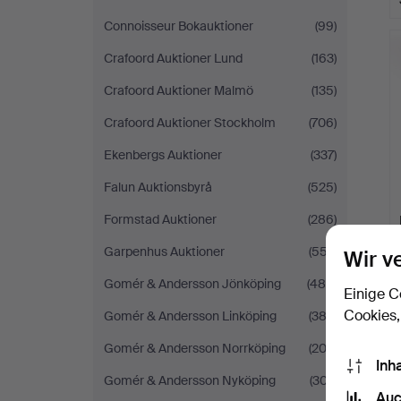
Connoisseur Bokauktioner
(99)
Crafoord Auktioner Lund
(163)
Crafoord Auktioner Malmö
(135)
Crafoord Auktioner Stockholm
(706)
Ekenbergs Auktioner
(337)
Falun Auktionsbyrå
(525)
Formstad Auktioner
(286)
Garpenhus Auktioner
(557)
Wir v
Gomér & Andersson Jönköping
(480)
Einige C
Cookies,
Gomér & Andersson Linköping
(383)
Gomér & Andersson Norrköping
(203)
Inh
Gomér & Andersson Nyköping
(307)
Auc