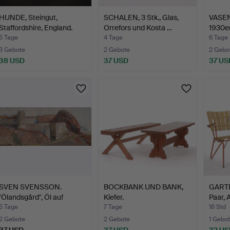
HUNDE, Steingut,
SCHALEN, 3 Stk., Glas,
VASEN
Staffordshire, England.
Orrefors und Kosta …
1930er
5 Tage
4 Tage
6 Tage
3 Gebote
2 Gebote
2 Gebo
38 USD
37 USD
37 US
SVEN SVENSSON.
BOCKBANK UND BANK,
GARTE
"Ölandsgård", Öl auf
Kiefer.
Paar, 
Platte…
5 Tage
7 Tage
16 Std
2 Gebote
2 Gebote
1 Gebot
37 USD
37 USD
32 US