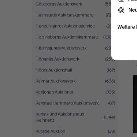
Göteborgs Auktionsverk
(560)
Neu
Halmstads Auktionskammare
(725)
Handelslagret Auktionsservice
(291)
Weitere 
Helsingborgs Auktionskammare
(1.087)
Hälsinglands Auktionsverk
(290)
Höganäs Auktionsverk
(268)
Höörs Auktionshall
(167)
Kalmar Auktionsverk
(636)
Karljohan Auktioner
(335)
Karlstad Hammarö Auktionsverk
(87)
Kunst- und Auktionshaus
(1.144)
Kleinhenz
Kurage Auktion
(39)