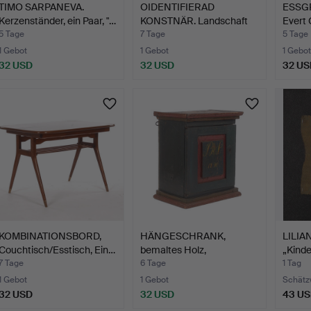
TIMO SARPANEVA.
OIDENTIFIERAD
ESSGR
Kerzenständer, ein Paar, "…
KONSTNÄR. Landschaft
Evert 
mit Kie…
5 Tage
7 Tage
5 Tage
1 Gebot
1 Gebot
1 Gebot
32 USD
32 USD
32 US
KOMBINATIONSBORD,
HÄNGESCHRANK,
LILIA
Couchtisch/Esstisch, Ein…
bemaltes Holz,
„Kinde
Bauernkunst, …
7 Tage
6 Tage
1 Tag
1 Gebot
1 Gebot
Schätz
32 USD
32 USD
43 U