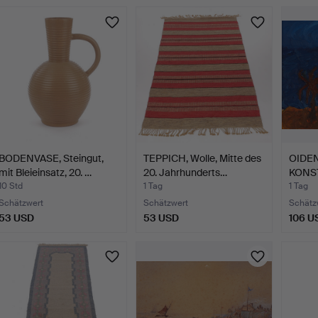
BODENVASE, Steingut,
TEPPICH, Wolle, Mitte des
OIDEN
mit Bleieinsatz, 20. …
20. Jahrhunderts…
KONST
Land
10 Std
1 Tag
1 Tag
Schätzwert
Schätzwert
Schätz
53 USD
53 USD
106 U