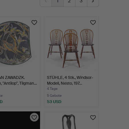
1
2
3
AN ZAWADZK.
STÜHLE, 4 Stk., Windsor-
, "Antilop", Tilgman…
Modell, Nesto, 197…
4 Tage
te
5 Gebote
SD
53 USD