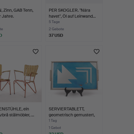
, Zinn, GAB Tenn,
PER SKOGLER. "Nära
 Jahre.
havet", Öl auf Leinwand…
5 Tage
te
2 Gebote
D
37 USD
NSTÜHLE, ein
SERVIERTABLETT,
Arbrå stålmöbler, …
geometrisch gemustert,
Hol…
1 Tag
1 Gebot
D
32 USD