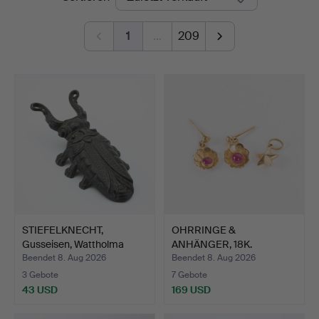
1
…
209
STIEFELKNECHT,
OHRRINGE &
Gusseisen, Wattholma
ANHÄNGER, 18K.
Bruk, …
Beendet 8. Aug 2026
Beendet 8. Aug 2026
3 Gebote
7 Gebote
43 USD
169 USD