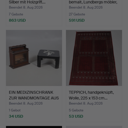
Silber mit Holzgriff.…
bemalt, Lundbergs möbler,
…
Beendet 8. Aug 2026
Beendet 8. Aug 2026
7 Gebote
27 Gebote
863 USD
591 USD
EIN MEDIZINSCHRANK
TEPPICH, handgeknüpft,
ZUR WANDMONTAGE AUS
Wolle, 225 x 153 cm…
DEM…
Beendet 8. Aug 2026
Beendet 8. Aug 2026
1 Gebot
5 Gebote
34 USD
53 USD