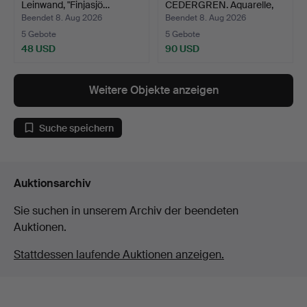
Leinwand, "Finjasjö…
CEDERGREN. Aquarelle,
vier…
Beendet 8. Aug 2026
Beendet 8. Aug 2026
5 Gebote
5 Gebote
48 USD
90 USD
Weitere Objekte anzeigen
Suche speichern
Auktionsarchiv
Sie suchen in unserem Archiv der beendeten
Auktionen.
Stattdessen laufende Auktionen anzeigen.