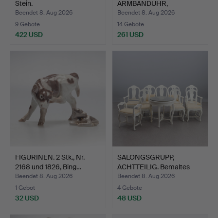
Stein.
ARMBANDUHR,
GEBÜRSTETER ED…
Beendet 8. Aug 2026
Beendet 8. Aug 2026
9 Gebote
14 Gebote
422 USD
261 USD
FIGURINEN. 2 Stk., Nr.
SALONGSGRUPP,
2168 und 1826, Bing…
ACHTTEILIG. Bemaltes
Holz, T…
Beendet 8. Aug 2026
Beendet 8. Aug 2026
1 Gebot
4 Gebote
32 USD
48 USD