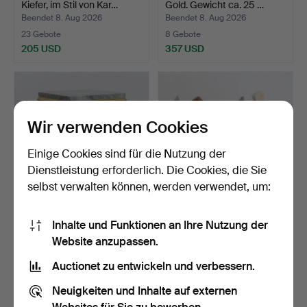
Kiefer, im Stil von Kar…
Gold. Gewicht ca. 25 …
Beendet 8. Aug 2026
Beendet 8. Aug 2026
23 Gebote
8 Gebote
205 USD
357 USD
Wir verwenden Cookies
Einige Cookies sind für die Nutzung der
Dienstleistung erforderlich. Die Cookies, die Sie
selbst verwalten können, werden verwendet, um:
PODEST-HOCKER,
MESSER, 2 Stk.
Inhalte und Funktionen an Ihre Nutzung der
Rokoko-Stil, 20.
Website anzupassen.
Jahrhunder…
Beendet 8. Aug 2026
Beendet 8. Aug 2026
1 Gebot
1 Gebot
Auctionet zu entwickeln und verbessern.
32 USD
32 USD
Neuigkeiten und Inhalte auf externen