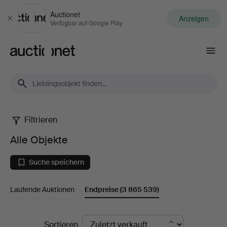
Auctionet
Anzeigen
Schließen
Verfügbar auf Google Play
Auctionet.com
Filtrieren
Alle
Alle Objekte
Objekte
Suche speichern
Laufende Auktionen
Endpreise
(3 865 539)
Endpreise
Sortieren