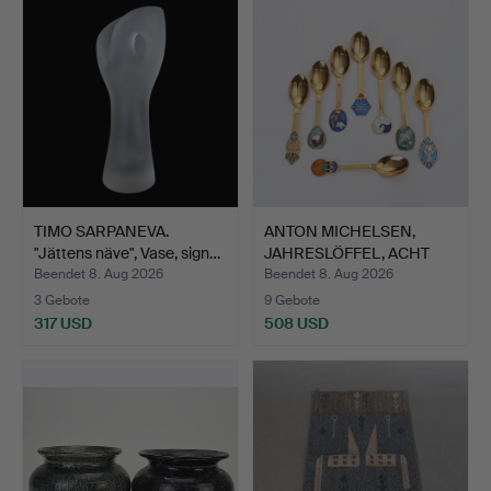
TIMO SARPANEVA.
ANTON MICHELSEN,
"Jättens näve", Vase, sign…
JAHRESLÖFFEL, ACHT
STÜCK.…
Beendet 8. Aug 2026
Beendet 8. Aug 2026
3 Gebote
9 Gebote
317 USD
508 USD