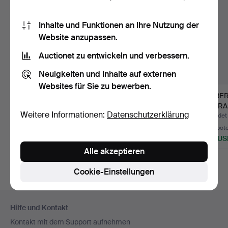
Inhalte und Funktionen an Ihre Nutzung der
Website anzupassen.
Auctionet zu entwickeln und verbessern.
Neuigkeiten und Inhalte auf externen
Websites für Sie zu bewerben.
JAN BONTJES VAN
JAN BONTJES VAN
GILBER
BEEK. VASE 1960er
BEEK. VASE 1960er
2 KERA
Weitere Informationen:
Datenschutzerklärung
JAHRE UN…
JAHRE UN…
Beendet 4. Mai 2026
Beendet 4. Mai 2026
Beendet 
Schätzwert
Schätzwert
5 Gebot
1.017 USD
867 USD
220 US
Alle akzeptieren
Cookie-Einstellungen
Fußzeilen-
Hilfe und Kontakt
Navigation
Kontakt mit dem Support aufnehmen