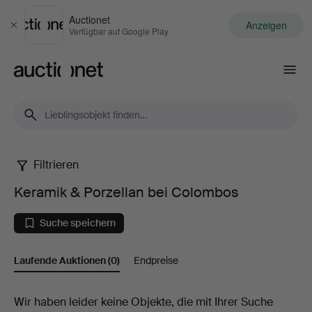
Auctionet
Anzeigen
Schließen
Verfügbar auf Google Play
Auctionet.com
Filtrieren
Keramik
Keramik & Porzellan bei Colombos
&
Suche speichern
Porzellan
Laufende Auktionen
(0)
Endpreise
bei
Colombos
Laufende
Wir haben leider keine Objekte, die mit Ihrer Suche