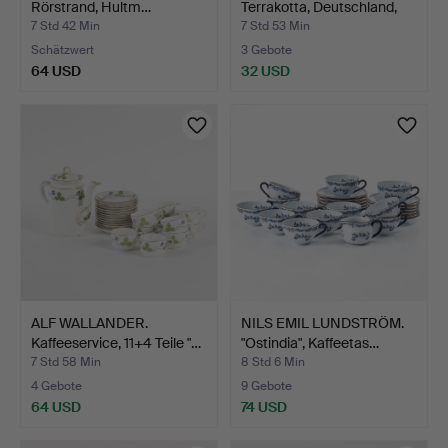
Rörstrand, Hultm…
Terrakotta, Deutschland,
2…
7 Std 42 Min
7 Std 53 Min
Schätzwert
3 Gebote
64 USD
32 USD
ALF WALLANDER.
NILS EMIL LUNDSTRÖM.
Kaffeeservice, 11+4 Teile "…
"Ostindia", Kaffeetas…
7 Std 58 Min
8 Std 6 Min
4 Gebote
9 Gebote
64 USD
74 USD