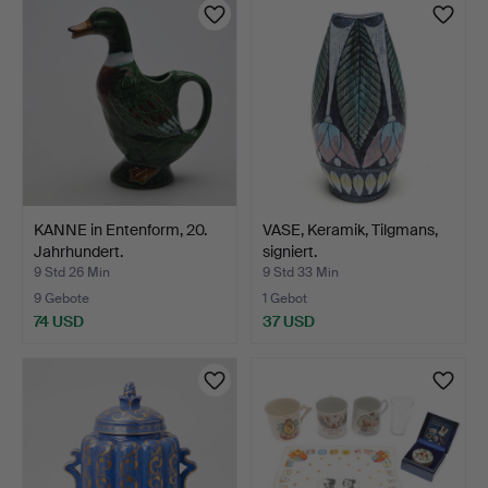
KANNE in Entenform, 20.
VASE, Keramik, Tilgmans,
Jahrhundert.
signiert.
9 Std 26 Min
9 Std 33 Min
9 Gebote
1 Gebot
74 USD
37 USD