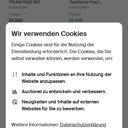
PRUNKTASE MIT
"Asiatische Frau"…
UNTERTASSE,…
8 Std 41 Min
8 Std 42 Min
1 Gebot
1 Gebot
32 USD
32 USD
Ausgewähltes
Wir verwenden Cookies
Objekt
Einige Cookies sind für die Nutzung der
Dienstleistung erforderlich. Die Cookies, die Sie
selbst verwalten können, werden verwendet, um:
Inhalte und Funktionen an Ihre Nutzung der
Website anzupassen.
Auctionet zu entwickeln und verbessern.
KERAMIK, 10 Teile,
ETTORE SOTTSASS.
Paradisverkstaden, Ölan…
Vase, "Vaso Rochetto", fü…
Neuigkeiten und Inhalte auf externen
8 Std 43 Min
8 Std 45 Min
Websites für Sie zu bewerben.
Schätzwert
6 Gebote
127 USD
455 USD
Weitere Informationen:
Datenschutzerklärung
Ausgewähltes