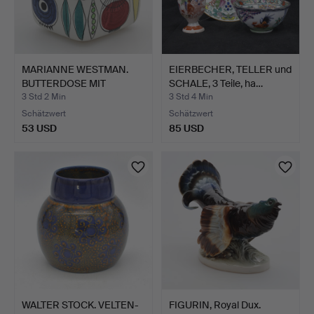
MARIANNE WESTMAN.
EIERBECHER, TELLER und
BUTTERDOSE MIT
SCHALE, 3 Teile, ha…
DECKEL, "…
3 Std 2 Min
3 Std 4 Min
Schätzwert
Schätzwert
53 USD
85 USD
WALTER STOCK. VELTEN-
FIGURIN, Royal Dux.