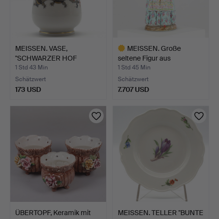
MEISSEN. VASE,
MEISSEN. Große
"SCHWARZER HOF
seltene Figur aus
DRACHE", MIT…
überglasu…
1 Std 43 Min
1 Std 45 Min
Schätzwert
Schätzwert
173 USD
7.707 USD
Ausgewähltes
Objekt
ÜBERTOPF, Keramik mit
MEISSEN. TELLER "BUNTE