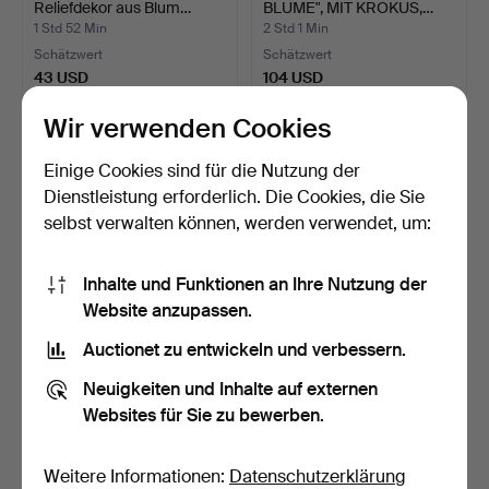
Reliefdekor aus Blum…
BLUME", MIT KROKUS,…
1 Std 52 Min
2 Std 1 Min
Schätzwert
Schätzwert
43 USD
104 USD
Wir verwenden Cookies
Einige Cookies sind für die Nutzung der
Dienstleistung erforderlich. Die Cookies, die Sie
selbst verwalten können, werden verwendet, um:
Inhalte und Funktionen an Ihre Nutzung der
Website anzupassen.
Auctionet zu entwickeln und verbessern.
PAAR URNEN MIT DECKEL
ADDA BONFILS, Figurine,
"BOJAN", DRACHENMOTI…
Keramik, Modell Nr…
Neuigkeiten und Inhalte auf externen
2 Std 1 Min
2 Std 1 Min
Websites für Sie zu bewerben.
1 Gebot
3 Gebote
22 USD
32 USD
Weitere Informationen:
Datenschutzerklärung