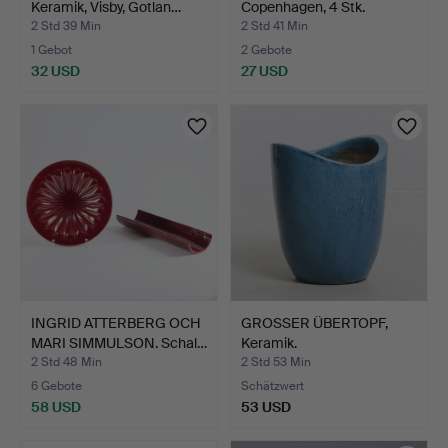
Keramik, Visby, Gotlan…
Copenhagen, 4 Stk.
2 Std 39 Min
2 Std 41 Min
1 Gebot
2 Gebote
32 USD
27 USD
INGRID ATTERBERG OCH
GROSSER ÜBERTOPF,
MARI SIMMULSON. Schal…
Keramik.
2 Std 48 Min
2 Std 53 Min
6 Gebote
Schätzwert
58 USD
53 USD