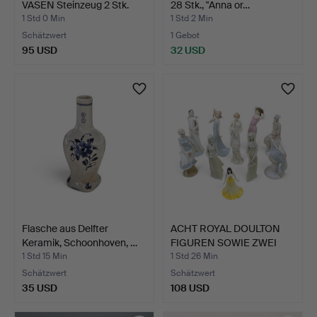
VASEN Steinzeug 2 Stk.
28 Stk., "Anna or…
sig…
1 Std 0 Min
1 Std 2 Min
Schätzwert
1 Gebot
95 USD
32 USD
Flasche aus Delfter
ACHT ROYAL DOULTON
Keramik, Schoonhoven, …
FIGUREN SOWIE ZWEI
WEIT…
1 Std 15 Min
1 Std 26 Min
Schätzwert
Schätzwert
35 USD
108 USD