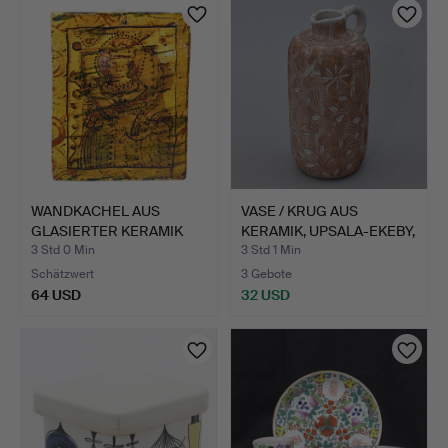
WANDKACHEL AUS
VASE / KRUG AUS
GLASIERTER KERAMIK
KERAMIK, UPSALA-EKEBY,
MIT DEM …
20.…
3 Std 0 Min
3 Std 1 Min
Schätzwert
3 Gebote
64 USD
32 USD