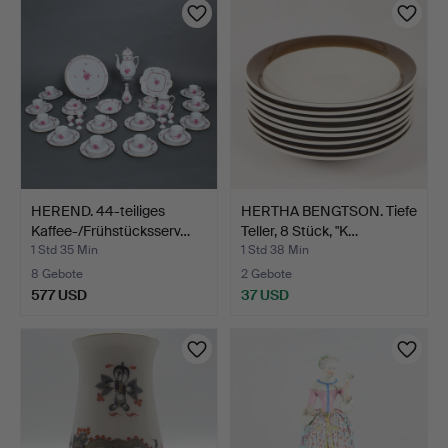
HEREND. 44-teiliges
HERTHA BENGTSON. Tiefe
Kaffee-/Frühstücksserv…
Teller, 8 Stück, "K…
1 Std 35 Min
1 Std 38 Min
8 Gebote
2 Gebote
577 USD
37 USD