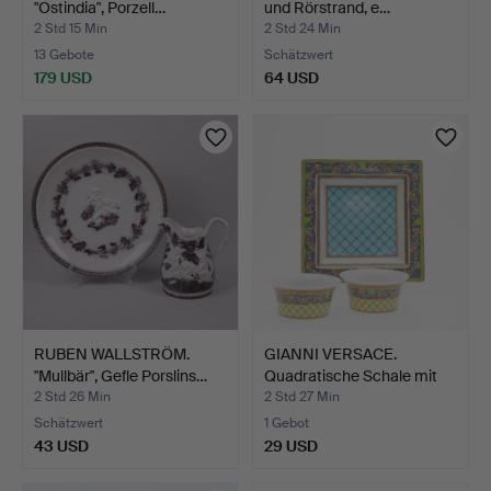
"Ostindia", Porzell…
und Rörstrand, e…
2 Std 15 Min
2 Std 24 Min
13 Gebote
Schätzwert
179 USD
64 USD
RUBEN WALLSTRÖM.
GIANNI VERSACE.
"Mullbär", Gefle Porslins…
Quadratische Schale mit
zw…
2 Std 26 Min
2 Std 27 Min
Schätzwert
1 Gebot
43 USD
29 USD