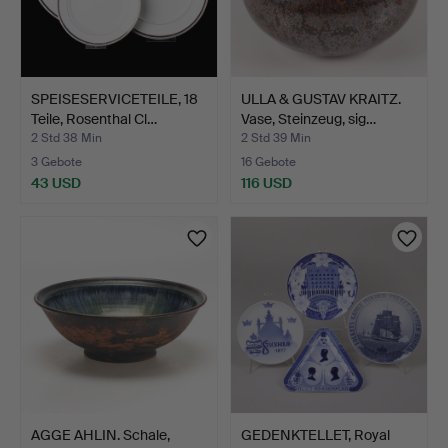
SPEISESERVICETEILE, 18
ULLA & GUSTAV KRAITZ.
Teile, Rosenthal Cl…
Vase, Steinzeug, sig…
2 Std 38 Min
2 Std 39 Min
3 Gebote
16 Gebote
43 USD
116 USD
AGGE AHLIN. Schale,
GEDENKTELLET, Royal