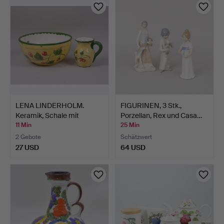
LENA LINDERHOLM.
FIGURINEN, 3 Stk.,
Keramik, Schale mit
Porzellan, Rex und Casa…
Kanne…
11 Min
25 Min
2 Gebote
Schätzwert
27 USD
64 USD