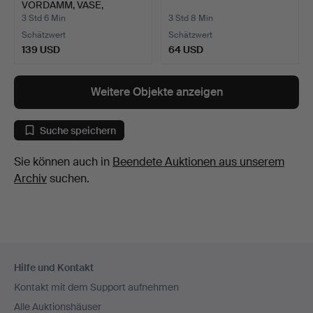
VORDAMM, VASE,
STEING…
3 Std 6 Min
3 Std 8 Min
Schätzwert
Schätzwert
139 USD
64 USD
Weitere Objekte anzeigen
Suche speichern
Sie können auch in
Beendete Auktionen aus unserem
Archiv
suchen.
Fußzeilen-
Hilfe und Kontakt
Navigation
Kontakt mit dem Support aufnehmen
Alle Auktionshäuser