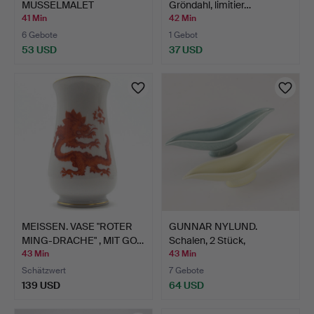
MUSSELMALET
Gröndahl, limitier…
ASCHENBECHER…
41 Min
42 Min
6 Gebote
1 Gebot
53 USD
37 USD
MEISSEN. VASE "ROTER
GUNNAR NYLUND.
MING-DRACHE" , MIT GO…
Schalen, 2 Stück,
"Paranta"…
43 Min
43 Min
Schätzwert
7 Gebote
139 USD
64 USD