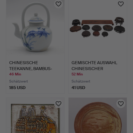
CHINESISCHE
GEMISCHTE AUSWAHL
TEEKANNE, BAMBUS-
CHINESISCHER
MOTIV, PORZEL…
HOLZSOCKEL.
46 Min
52 Min
Schätzwert
Schätzwert
185 USD
41 USD