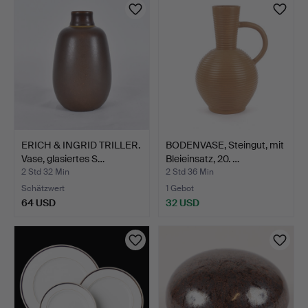
ERICH & INGRID TRILLER.
BODENVASE, Steingut, mit
Vase, glasiertes S…
Bleieinsatz, 20. …
2 Std 32 Min
2 Std 36 Min
Schätzwert
1 Gebot
64 USD
32 USD