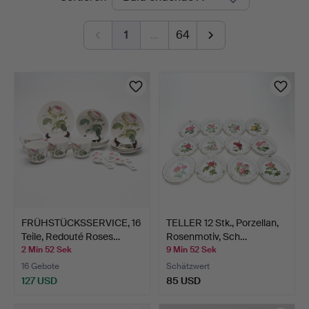
Auktionen
1
…
64
FRÜHSTÜCKSSERVICE, 16
TELLER 12 Stk., Porzellan,
Teile, Redouté Roses…
Rosenmotiv, Sch…
2 Min 52 Sek
9 Min 52 Sek
16 Gebote
Schätzwert
127 USD
85 USD