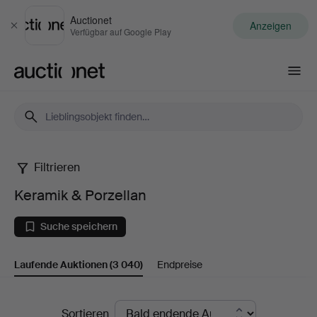
Auctionet
Anzeigen
Schließen
Verfügbar auf Google Play
Auctionet.com
Filtrieren
Keramik
Keramik & Porzellan
&
Suche speichern
Porzellan
Laufende Auktionen
(3 040)
Endpreise
Laufende
Sortieren