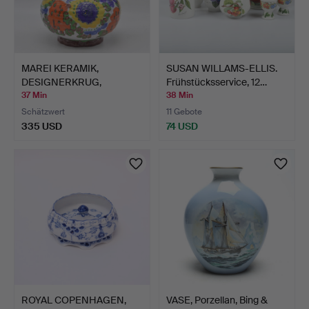
MAREI KERAMIK,
SUSAN WILLAMS-ELLIS.
DESIGNERKRUG,
Frühstücksservice, 12…
MODELLNR. 130…
37 Min
38 Min
Schätzwert
11 Gebote
335 USD
74 USD
ROYAL COPENHAGEN,
VASE, Porzellan, Bing &