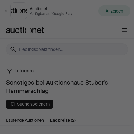
Auctionet
Anzeigen
Schließen
Verfügbar auf Google Play
Auctionet.com
Filtrieren
Sonstiges
Sonstiges bei Auktionshaus Stuber's
bei
Hammerschlag
Auktionshaus
Suche speichern
Stuber's
Laufende Auktionen
Endpreise
(2)
Hammerschlag