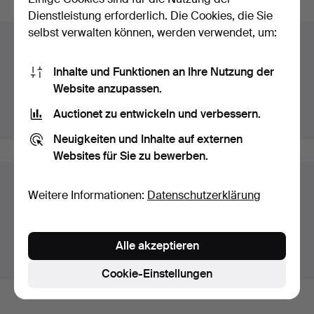
Dienstleistung erforderlich. Die Cookies, die Sie
selbst verwalten können, werden verwendet, um:
Auktionsarchiv
Inhalte und Funktionen an Ihre Nutzung der
Sie suchen in unserem Archiv der beendeten
Website anzupassen.
Auktionen.
Auctionet zu entwickeln und verbessern.
Stattdessen laufende Auktionen anzeigen.
Neuigkeiten und Inhalte auf externen
Websites für Sie zu bewerben.
Objekte in Deutschland
Weitere Informationen:
Datenschutzerklärung
Hier sehen sie nur Auktionen in Deutschland. Wir haben
Transporte zur Festpreisen für alle Objekte.
Alle akzeptieren
Objekte außerhalb Deutschland zeigen
Cookie-Einstellungen