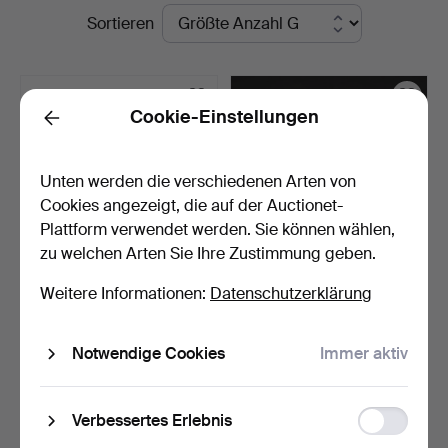
Laufende
Sortieren
i
Auktionen
Kalmar
Cookie-Einstellungen
Back
Unten werden die verschiedenen Arten von
Cookies angezeigt, die auf der Auctionet-
Plattform verwendet werden. Sie können wählen,
zu welchen Arten Sie Ihre Zustimmung geben.
Weitere Informationen:
Datenschutzerklärung
FLASCHEN IM GESTELL, 3
DAMEJEANNE, 2 St.,
Stk., Glas und Holz…
Klarglas, 20. Jahrhunde…
6 Tage
7 Tage
Notwendige Cookies
Immer aktiv
Schätzwert
Schätzwert
43 USD
43 USD
Function
Verbessertes Erlebnis
Suche speichern
storage