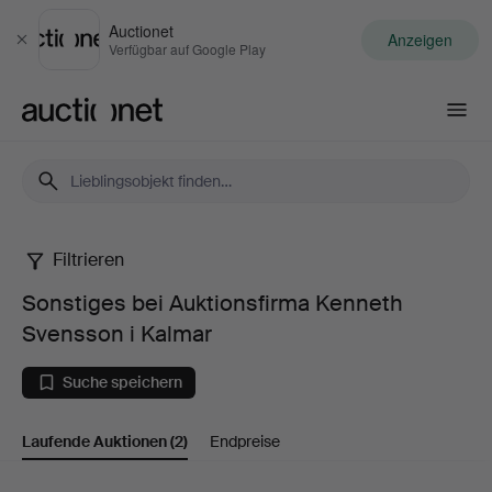
Auctionet
Anzeigen
Schließen
Verfügbar auf Google Play
Auctionet.com
Filtrieren
Sonstiges
Sonstiges bei Auktionsfirma Kenneth
bei
Svensson i Kalmar
Auktionsfirma
Suche speichern
Kenneth
Laufende Auktionen
(2)
Endpreise
Svensson