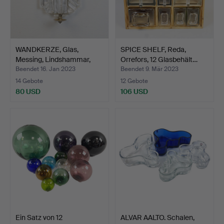
WANDKERZE, Glas,
SPICE SHELF, Reda,
Messing, Lindshammar,
Orrefors, 12 Glasbehält…
Sch…
Beendet 16. Jan 2023
Beendet 9. Mär 2023
14 Gebote
12 Gebote
80 USD
106 USD
Ein Satz von 12
ALVAR AALTO. Schalen,