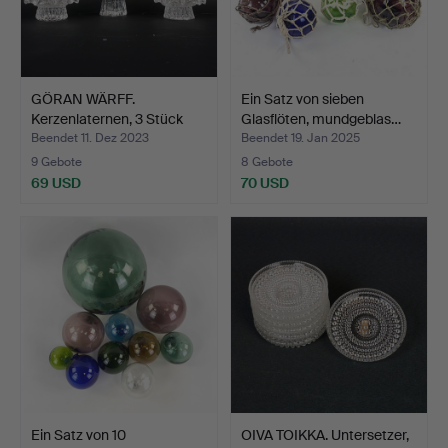
GÖRAN WÄRFF.
Ein Satz von sieben
Kerzenlaternen, 3 Stück
Glasflöten, mundgeblas…
Glas,…
Beendet 11. Dez 2023
Beendet 19. Jan 2025
9 Gebote
8 Gebote
69 USD
70 USD
Ein Satz von 10
OIVA TOIKKA. Untersetzer,