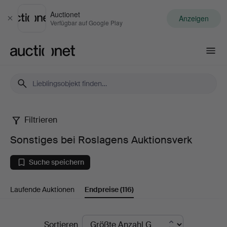
Auctionet
Anzeigen
Schließen
Verfügbar auf Google Play
Auctionet.com
Filtrieren
Sonstiges
Sonstiges bei Roslagens Auktionsverk
bei
Suche speichern
Roslagens
Laufende Auktionen
Endpreise
(116)
Auktionsverk
Endpreise
Sortieren