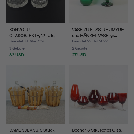
KONVOLUT
VASE ZU FUSS, REIJMYRE
GLASOBJEKTE, 12 Teile,
und HÄNKEL VASE, gr…
Iittala, F…
Beendet 18. Mai 2026
Beendet 23. Jul 2022
3 Gebote
2 Gebote
32 USD
27 USD
DAMENJEANS, 3 Stück,
Becher, 6 Stk., Rotes Glas.