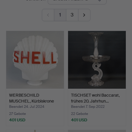
1
3
WERBESCHILD
TISCHSET wohl Baccarat,
MUSCHEL, Kürbiskrone
frühes 20. Jahrhun…
aus weiße…
Beendet 24. Jul 2024
Beendet 7. Sep 2022
27 Gebote
22 Gebote
401 USD
401 USD