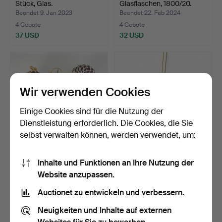
Stück, Glas.
Glasflaschen, 1800/20.
Jah…
Beendet 9. Jan 2023
Beendet 22. Feb 2024
4 Gebote
4 Gebote
37 USD
32 USD
Wir verwenden Cookies
Einige Cookies sind für die Nutzung der
Dienstleistung erforderlich. Die Cookies, die Sie
selbst verwalten können, werden verwendet, um:
Ein Satz von 12
KEIN BORG (1925-2017).
Inhalte und Funktionen an Ihre Nutzung der
handgeblasenen
Weihnachts-Tannenku…
Website anzupassen.
Glasschwimm…
Beendet 15. Dez 2024
Beendet 19. Okt 2025
4 Gebote
4 Gebote
Auctionet zu entwickeln und verbessern.
74 USD
127 USD
Neuigkeiten und Inhalte auf externen