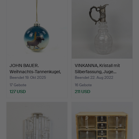
JOHN BAUER.
VINKANNA, Kristall mit
Weihnachts-Tannenkugel,
Silberfassung, Juge…
Glas, …
Beendet 19. Okt 2025
Beendet 22. Aug 2022
17 Gebote
16 Gebote
127 USD
211 USD