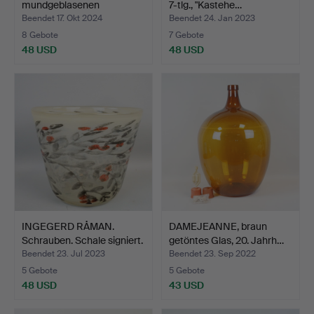
mundgeblasenen
7-tlg., "Kastehe…
Glasschwimm…
Beendet 17. Okt 2024
Beendet 24. Jan 2023
8 Gebote
7 Gebote
48 USD
48 USD
INGEGERD RÅMAN.
DAMEJEANNE, braun
Schrauben. Schale signiert.
getöntes Glas, 20. Jahrh…
Beendet 23. Jul 2023
Beendet 23. Sep 2022
5 Gebote
5 Gebote
48 USD
43 USD