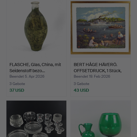
FLASCHE, Glas, China, mit
BERT HÅGE HÄVERÖ.
Seidenstoff bezo…
OFFSETDRUCK, 1 Stück,
St…
Beendet 5. Apr 2026
Beendet 19. Feb 2026
3 Gebote
3 Gebote
37 USD
43 USD