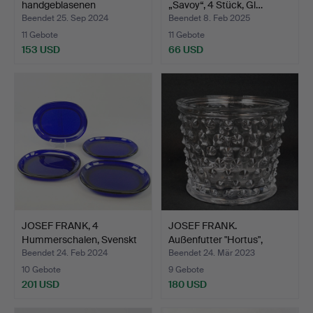
handgeblasenen
„Savoy“, 4 Stück, Gl…
Glasschwimm…
Beendet 25. Sep 2024
Beendet 8. Feb 2025
11 Gebote
11 Gebote
153 USD
66 USD
JOSEF FRANK, 4
JOSEF FRANK.
Hummerschalen, Svenskt
Außenfutter "Hortus",
Tenn…
Reijmyr…
Beendet 24. Feb 2024
Beendet 24. Mär 2023
10 Gebote
9 Gebote
201 USD
180 USD