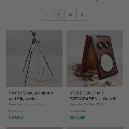
1
3
STATIV, 2 Stk., Manfrotto
STEREOSKOP MIT
und Slik, zweite…
FOTOGRAFIEN, spätes 19.
Jah…
Beendet 18. Jun 2026
Beendet 27. Mär 2026
6 Gebote
22 Gebote
58 USD
129 USD