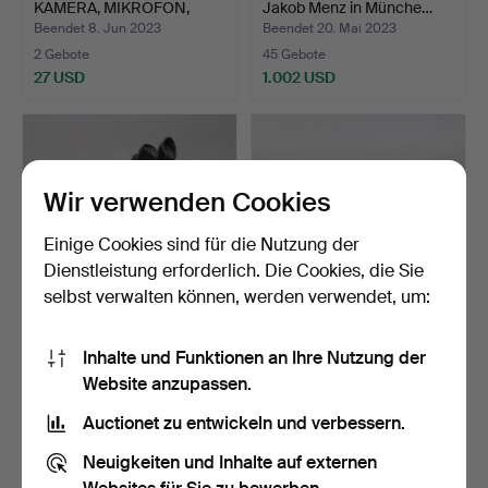
KAMERA, MIKROFON,
Jakob Menz in Münche…
1900…
Beendet 8. Jun 2023
Beendet 20. Mai 2023
2 Gebote
45 Gebote
27 USD
1.002 USD
Wir verwenden Cookies
Einige Cookies sind für die Nutzung der
Dienstleistung erforderlich. Die Cookies, die Sie
selbst verwalten können, werden verwendet, um:
MIKROSKOP, Nikon, Mitte
STEREOSKOP mit 33
Inhalte und Funktionen an Ihre Nutzung der
des 20. Jahrhunder…
Aufnahmen, die meisten a…
Website anzupassen.
Beendet 22. Apr 2023
Beendet 7. Apr 2023
17 Gebote
11 Gebote
Auctionet zu entwickeln und verbessern.
128 USD
80 USD
Neuigkeiten und Inhalte auf externen