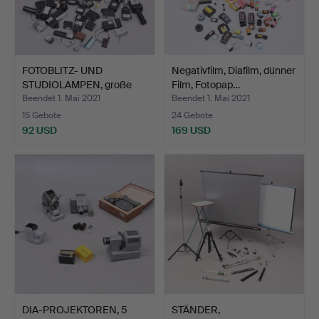
FOTOBLITZ- UND
Negativfilm, Diafilm, dünner
STUDIOLAMPEN, große
Film, Fotopap…
Ein Men…
Beendet 1. Mai 2021
Beendet 1. Mai 2021
15 Gebote
24 Gebote
92 USD
169 USD
DIA-PROJEKTOREN, 5
STÄNDER,