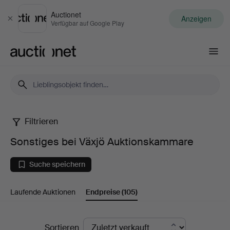
Auctionet
Anzeigen
Schließen
Verfügbar auf Google Play
Auctionet.com
Filtrieren
Sonstiges
Sonstiges bei Växjö Auktionskammare
bei
Suche speichern
Växjö
Laufende Auktionen
Endpreise
(105)
Auktionskammare
Endpreise
Sortieren