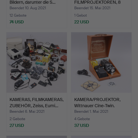
Bildern, darunter die S…
FILMPROJEKTOREN, 8
mm/16 mm, 3 Stc…
Beendet 10. Aug 2021
Beendet 15. Mai 2021
12 Gebote
1 Gebot
74 USD
22 USD
KAMERAS, FILMKAMERAS,
KAMERA/PROJEKTOR,
ZUBEHÖR, Zeiss, Eumi…
Wittnauer Cine-Twin.
Beendet 6. Mai 2021
Beendet 1. Mai 2021
2 Gebote
4 Gebote
27 USD
37 USD