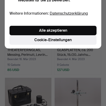
Websites für Sie zu bewerben.
Weitere Informationen:
Datenschutzerklärung
Alle akzeptieren
Cookie-Einstellungen
THEATERFERNGLAS,
GLASPLATTEN, ca. 200
Messing, Perlmutt, Levrin…
Stück, 19./20. Jahrhu…
Beendet 16. Mär 2023
Beendet 4. Mär 2023
15 Gebote
9 Gebote
85 USD
127 USD