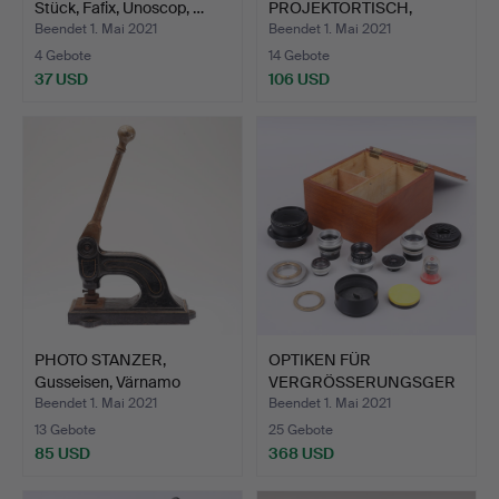
Stück, Fafix, Unoscop, …
PROJEKTORTISCH,
OVERHEADBORD, ins…
Beendet 1. Mai 2021
Beendet 1. Mai 2021
4 Gebote
14 Gebote
37 USD
106 USD
PHOTO STANZER,
OPTIKEN FÜR
Gusseisen, Värnamo
VERGRÖSSERUNGSGER
Fotograf…
ÄTE, 7 in ein…
Beendet 1. Mai 2021
Beendet 1. Mai 2021
13 Gebote
25 Gebote
85 USD
368 USD