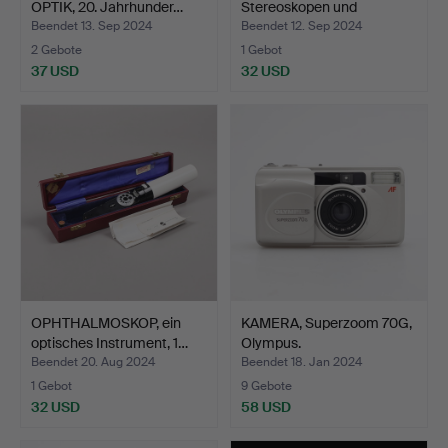
OPTIK, 20. Jahrhunder…
Stereoskopen und
Viewmas…
Beendet 13. Sep 2024
Beendet 12. Sep 2024
2 Gebote
1 Gebot
37 USD
32 USD
OPHTHALMOSKOP, ein
KAMERA, Superzoom 70G,
optisches Instrument, 1…
Olympus.
Beendet 20. Aug 2024
Beendet 18. Jan 2024
1 Gebot
9 Gebote
32 USD
58 USD