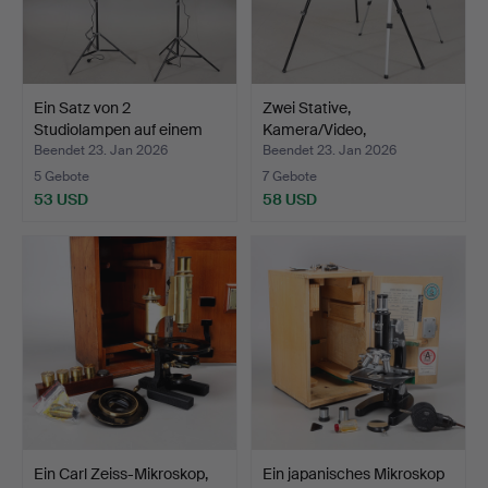
Ein Satz von 2
Zwei Stative,
Studiolampen auf einem
Kamera/Video,
Stän…
König/Manfrott…
Beendet 23. Jan 2026
Beendet 23. Jan 2026
5 Gebote
7 Gebote
53 USD
58 USD
Ein Carl Zeiss-Mikroskop,
Ein japanisches Mikroskop