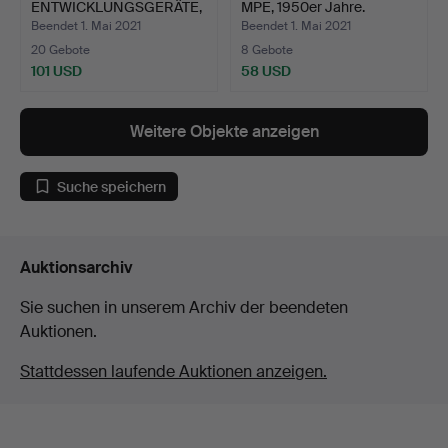
ENTWICKLUNGSGERÄTE,
MPE, 1950er Jahre.
großes …
Beendet 1. Mai 2021
Beendet 1. Mai 2021
20 Gebote
8 Gebote
101 USD
58 USD
Weitere Objekte anzeigen
Suche speichern
Auktionsarchiv
Sie suchen in unserem Archiv der beendeten
Auktionen.
Stattdessen laufende Auktionen anzeigen.