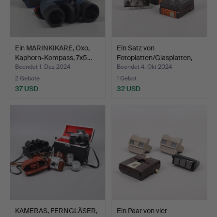
Ein MARINKIKARE, Oxo,
Ein Satz von
Kaphorn-Kompass, 7x5…
Fotoplatten/Glasplatten,
Agfa…
Beendet 1. Dez 2024
Beendet 4. Okt 2024
2 Gebote
1 Gebot
37 USD
32 USD
KAMERAS, FERNGLÄSER,
Ein Paar von vier