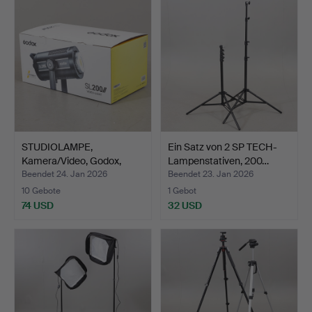
STUDIOLAMPE,
Ein Satz von 2 SP TECH-
Kamera/Video, Godox,
Lampenstativen, 200…
2000er.
Beendet 24. Jan 2026
Beendet 23. Jan 2026
10 Gebote
1 Gebot
74 USD
32 USD