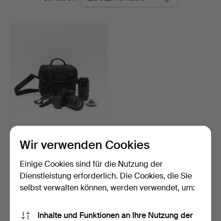
SYSTEMKAMERA, Canon
eos 500.
Wir verwenden Cookies
Beendet 23. Mai 2026
5 Gebote
Einige Cookies sind für die Nutzung der
53 USD
Dienstleistung erforderlich. Die Cookies, die Sie
selbst verwalten können, werden verwendet, um:
Suche speichern
Inhalte und Funktionen an Ihre Nutzung der