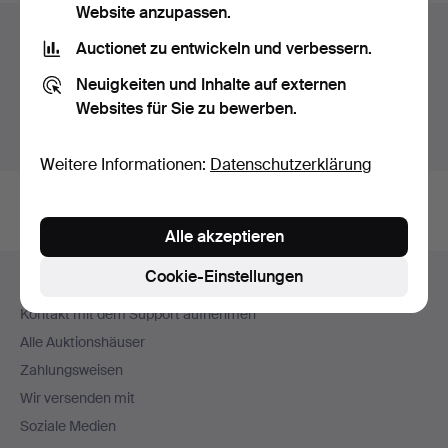
Website anzupassen.
Auktionsarchiv
Auctionet zu entwickeln und verbessern.
Sie suchen in unserem Archiv der beendeten
Neuigkeiten und Inhalte auf externen
Auktionen.
Websites für Sie zu bewerben.
Stattdessen laufende Auktionen anzeigen.
Weitere Informationen:
Datenschutzerklärung
Alle akzeptieren
Fußzeilen-
Cookie-Einstellungen
Hilfe und Kontakt
Navigation
Kontakt mit dem Support aufnehmen
Alle Auktionshäuser
Zahlungsweisen
Wir versenden mit
Soziale Medien