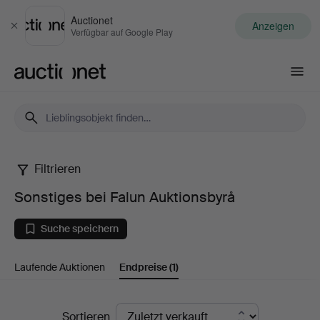
Auctionet
Anzeigen
Schließen
Verfügbar auf Google Play
Auctionet.com
Filtrieren
Sonstiges
Sonstiges bei Falun Auktionsbyrå
bei
Suche speichern
Falun
Laufende Auktionen
Endpreise
(1)
Auktionsbyrå
Endpreise
Sortieren