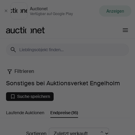
Auctionet
Anzeigen
Schließen
Verfügbar auf Google Play
Auctionet.com
Filtrieren
Sonstiges
Sonstiges bei Auktionsverket Engelholm
bei
Suche speichern
Auktionsverket
Laufende Auktionen
Endpreise
(16)
Engelholm
Endpreise
Sortieren