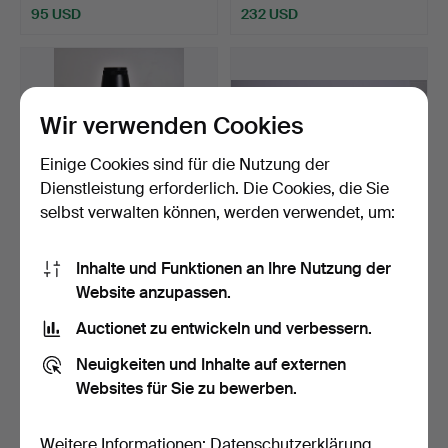
95 USD
232 USD
Wir verwenden Cookies
Einige Cookies sind für die Nutzung der
Dienstleistung erforderlich. Die Cookies, die Sie
selbst verwalten können, werden verwendet, um:
OBJEKTIV Mayer Görlitz
BILDER FÜR DIE
Inhalte und Funktionen an Ihre Nutzung der
5,5/400.
STEREOGRAPHIE ca. 100,
Website anzupassen.
erst…
Beendet 15. Feb 2020
Beendet 7. Okt 2018
Auctionet zu entwickeln und verbessern.
1 Gebot
3 Gebote
32 USD
43 USD
Neuigkeiten und Inhalte auf externen
Websites für Sie zu bewerben.
Weitere Informationen:
Datenschutzerklärung