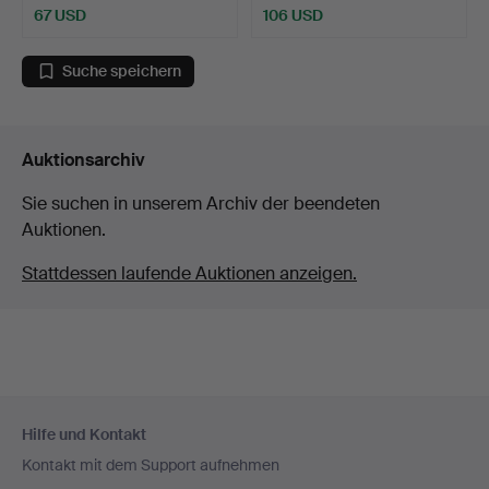
67 USD
106 USD
Suche speichern
Auktionsarchiv
Sie suchen in unserem Archiv der beendeten
Auktionen.
Stattdessen laufende Auktionen anzeigen.
Fußzeilen-
Hilfe und Kontakt
Navigation
Kontakt mit dem Support aufnehmen