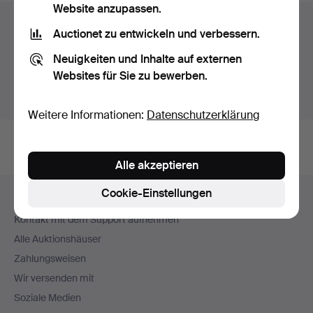
Website anzupassen.
Auktionsarchiv
Auctionet zu entwickeln und verbessern.
Sie suchen in unserem Archiv der beendeten
Neuigkeiten und Inhalte auf externen
Auktionen.
Websites für Sie zu bewerben.
Stattdessen laufende Auktionen anzeigen.
Weitere Informationen:
Datenschutzerklärung
Alle akzeptieren
Fußzeilen-
Cookie-Einstellungen
Hilfe und Kontakt
Navigation
Kontakt mit dem Support aufnehmen
Alle Auktionshäuser
Zahlungsweisen
Wir versenden mit
Soziale Medien