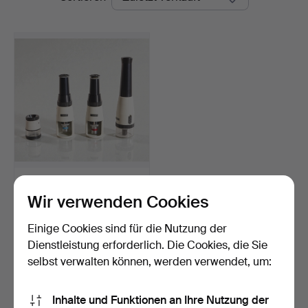
GRATICULES LIMITED.
Sammlung Mikroskope, M…
Wir verwenden Cookies
Beendet 4. Feb 2026
3 Gebote
Einige Cookies sind für die Nutzung der
56 USD
Dienstleistung erforderlich. Die Cookies, die Sie
selbst verwalten können, werden verwendet, um:
Suche speichern
Inhalte und Funktionen an Ihre Nutzung der