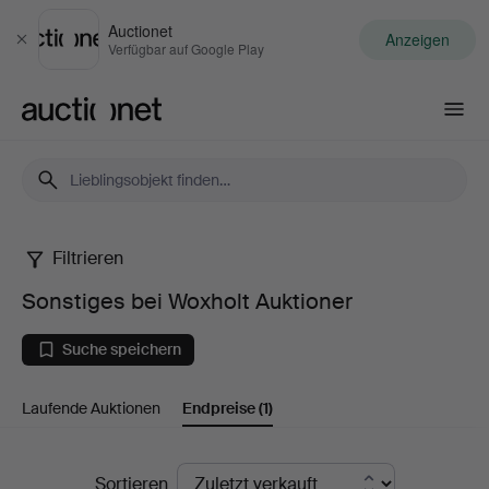
Auctionet
Anzeigen
Schließen
Verfügbar auf Google Play
Auctionet.com
Filtrieren
Sonstiges
Sonstiges bei Woxholt Auktioner
bei
Suche speichern
Woxholt
Laufende Auktionen
Endpreise
(1)
Auktioner
Endpreise
Sortieren