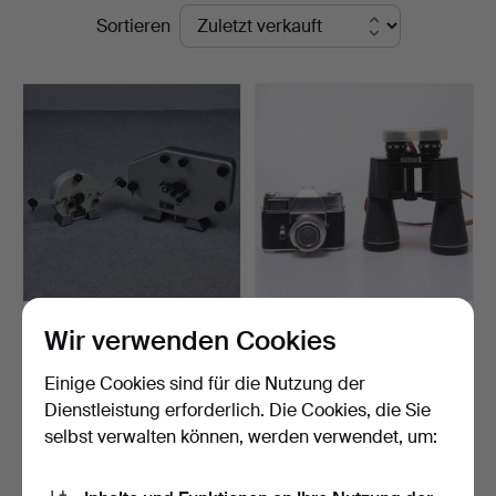
Endpreise
Sortieren
BOLEX PAILLARD N8/S8
KAMERA, KODAK RETINA
Wir verwenden Cookies
STREIFENMASCHINE
REFLEX 4 UND
UND …
FERNGLAS…
Beendet 11. Mär 2026
Beendet 22. Okt 2024
Einige Cookies sind für die Nutzung der
6 Gebote
1 Gebot
Dienstleistung erforderlich. Die Cookies, die Sie
48 USD
22 USD
selbst verwalten können, werden verwendet, um:
Suche speichern