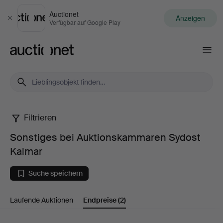
Auctionet
Anzeigen
Schließen
Verfügbar auf Google Play
Auctionet.com
Filtrieren
Sonstiges
Sonstiges bei Auktionskammaren Sydost
bei
Kalmar
Auktionskammaren
Suche speichern
Sydost
Laufende Auktionen
Endpreise
(2)
Kalmar