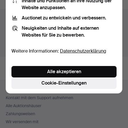
Inhalte und Funktionen an Ihre Nutzung der
Website anzupassen.
Auctionet zu entwickeln und verbessern.
Auktionsarchiv
Neuigkeiten und Inhalte auf externen
Sie suchen in unserem Archiv der beendeten
Websites für Sie zu bewerben.
Auktionen.
Stattdessen laufende Auktionen anzeigen.
Weitere Informationen:
Datenschutzerklärung
Alle akzeptieren
Cookie-Einstellungen
Fußzeilen-
Hilfe und Kontakt
Navigation
Kontakt mit dem Support aufnehmen
Alle Auktionshäuser
Zahlungsweisen
Wir versenden mit