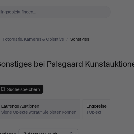
/
Fotografie, Kameras & Objektive
/
Sonstiges
onstiges bei Palsgaard Kunstauktion
Suche speichern
Laufende Auktionen
Endpreise
Siehe Objekte worauf Sie bieten können
1 Objekt
ndpreise