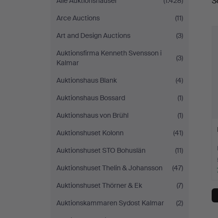
S
Alle Auktionshäuser
(1.428)
Arce Auctions
(11)
Art and Design Auctions
(3)
Auktionsfirma Kenneth Svensson i
(3)
Kalmar
Auktionshaus Blank
(4)
Auktionshaus Bossard
(1)
Auktionshaus von Brühl
(1)
Auktionshuset Kolonn
(41)
Auktionshuset STO Bohuslän
(11)
Auktionshuset Thelin & Johansson
(47)
Auktionshuset Thörner & Ek
(7)
Auktionskammaren Sydost Kalmar
(2)