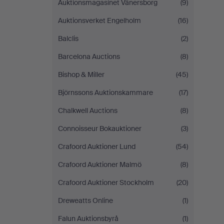
Auktionsmagasinet Vänersborg
(9)
Auktionsverket Engelholm
(16)
Balclis
(2)
Barcelona Auctions
(8)
Bishop & Miller
(45)
Björnssons Auktionskammare
(17)
Chalkwell Auctions
(8)
Connoisseur Bokauktioner
(3)
Crafoord Auktioner Lund
(54)
Crafoord Auktioner Malmö
(8)
Crafoord Auktioner Stockholm
(20)
Dreweatts Online
(1)
Falun Auktionsbyrå
(1)