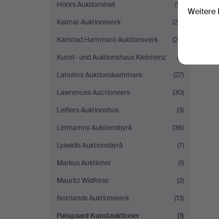
Höörs Auktionshall
(17)
Weitere 
Kalmar Auktionsverk
(26)
Karlstad Hammarö Auktionsverk
(24)
Kunst- und Auktionshaus Kleinhenz
(2)
Laholms Auktionskammare
(27)
Lawrences Auctioneers
(30)
Leiflers Auktionshus
(3)
Limhamns Auktionsbyrå
(36)
Lysekils Auktionsbyrå
(7)
Markus Auktioner
(1)
Mauritz Widforss
(2)
Norrlands Auktionsverk
(13)
Palsgaard Kunstauktioner
(1)