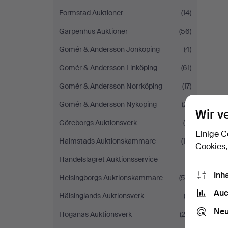
Formstad Auktioner
(14)
Garpenhus Auktioner
(56)
Gomér & Andersson Jönköping
(4)
Gomér & Andersson Linköping
(61)
Gomér & Andersson Norrköping
(17)
Gomér & Andersson Nyköping
(21)
Wir v
Göteborgs Auktionsverk
(11)
Einige C
Halmstads Auktionskammare
(15)
Cookies,
Handelslagret Auktionsservice
(1)
Inh
Helsingborgs Auktionskammare
(58)
Auc
Hälsinglands Auktionsverk
(9)
Neu
Höganäs Auktionsverk
(25)