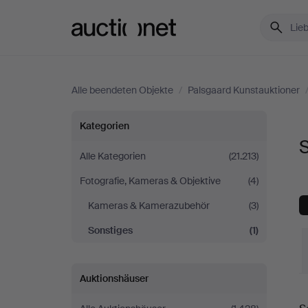
Auctionet.com
Alle beendeten Objekte
/
Palsgaard Kunstauktioner
Sonstiges
Kategorien
S
bei
Alle Kategorien
(21.213)
Fotografie, Kameras & Objektive
(4)
Palsgaard
Kameras & Kamerazubehör
(3)
Kunstauktioner
Sonstiges
(1)
Auktionshäuser
E