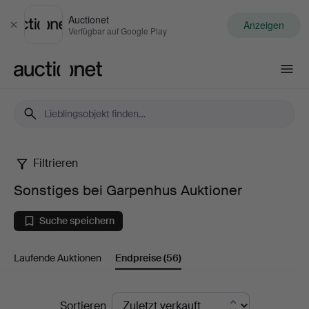
Auctionet
Anzeigen
Schließen
Verfügbar auf Google Play
Auctionet.com
Filtrieren
Sonstiges
Sonstiges bei Garpenhus Auktioner
bei
Suche speichern
Garpenhus
Laufende Auktionen
Endpreise
(56)
Auktioner
Endpreise
Sortieren