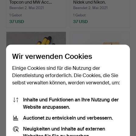
Topcon und MW Acc…
Nidek und Nikon.
Beendet 2. Mai 2021
Beendet 2. Mai 2021
1 Gebot
1 Gebot
37 USD
37 USD
Wir verwenden Cookies
Einige Cookies sind für die Nutzung der
Dienstleistung erforderlich. Die Cookies, die Sie
selbst verwalten können, werden verwendet, um:
STÄNDER für leichte
PROJEKTOR Chinon C-100
Inhalte und Funktionen an Ihre Nutzung der
Montage.
und Zubehör.
Website anzupassen.
Beendet 29. Apr 2021
Beendet 8. Apr 2021
1 Gebot
1 Gebot
Auctionet zu entwickeln und verbessern.
37 USD
37 USD
Neuigkeiten und Inhalte auf externen