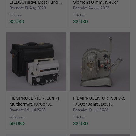
BILDSCHIRM, Metall und …
Siemens 8 mm, 1940er
Jahre,…
Beendet 19. Aug 2023
Beendet 24. Jul 2023
1 Gebot
1 Gebot
32 USD
32 USD
FILMPROJEKTOR, Eumig
FILMPROJEKTOR, Noris 8,
Multiformat, 1970er J…
1950er Jahre, Deut…
Beendet 24. Jul 2023
Beendet 10. Jul 2023
6 Gebote
1 Gebot
59 USD
32 USD