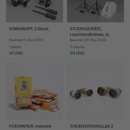
STANDKOPF, 2 Stück.
STUDIOGERÄTE,
Leuchtstoffröhren, JL
Creati…
Beendet 5. Dez 2020
Beendet 20. Nov 2020
1 Gebot
5 Gebote
37 USD
53 USD
FOTOPAPIER, mehrere
THEATERFERNGLAS 2