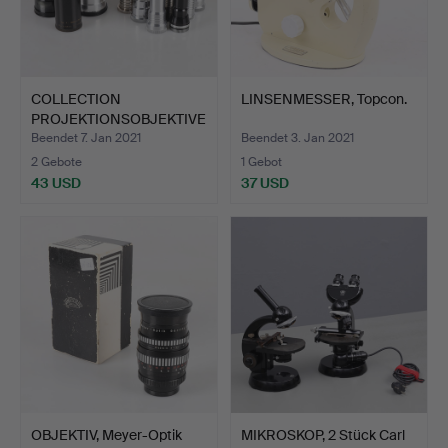
COLLECTION
LINSENMESSER, Topcon.
PROJEKTIONSOBJEKTIVE
N für älter…
Beendet 7. Jan 2021
Beendet 3. Jan 2021
2 Gebote
1 Gebot
43 USD
37 USD
OBJEKTIV, Meyer-Optik
MIKROSKOP, 2 Stück Carl