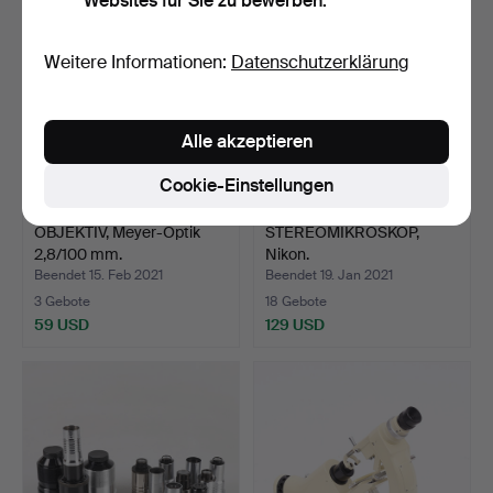
Websites für Sie zu bewerben.
Weitere Informationen:
Datenschutzerklärung
Alle akzeptieren
Cookie-Einstellungen
OBJEKTIV, Meyer-Optik
STEREOMIKROSKOP,
2,8/100 mm.
Nikon.
Beendet 15. Feb 2021
Beendet 19. Jan 2021
3 Gebote
18 Gebote
59 USD
129 USD