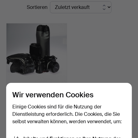
Endpreise
Sortieren
KAMERA, mit Objektiv,
Wir verwenden Cookies
Canon EF.
Beendet 16. Mai 2025
Einige Cookies sind für die Nutzung der
13 Gebote
Dienstleistung erforderlich. Die Cookies, die Sie
71 USD
selbst verwalten können, werden verwendet, um:
Suche speichern