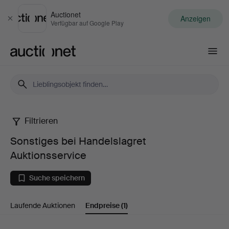
Auctionet
Anzeigen
Schließen
Verfügbar auf Google Play
Auctionet.com
Filtrieren
Sonstiges
Sonstiges bei Handelslagret
bei
Auktionsservice
Handelslagret
Suche speichern
Auktionsservice
Laufende Auktionen
Endpreise
(1)