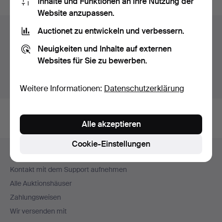
Inhalte und Funktionen an Ihre Nutzung der
Website anzupassen.
Auctionet zu entwickeln und verbessern.
Auktionsarchiv
Neuigkeiten und Inhalte auf externen
Sie suchen in unserem Archiv der beendeten
Websites für Sie zu bewerben.
Auktionen.
Stattdessen laufende Auktionen anzeigen.
Weitere Informationen:
Datenschutzerklärung
Alle akzeptieren
Cookie-Einstellungen
Fußzeilen-
Hilfe und Kontakt
Navigation
Kontakt mit dem Support aufnehmen
Alle Auktionshäuser
Zahlungsweisen
Wir versenden mit