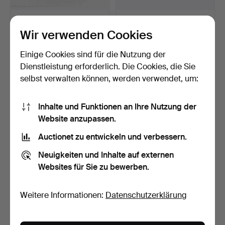
LEICA. Kameragehäuse,
KAMERA, Pentax, ME
M3, 1957.
Super, Objektiv, Blitz,…
Wir verwenden Cookies
Beendet 10. Jun 2024
Beendet 11. Jan 2024
15 Gebote
1 Gebot
Einige Cookies sind für die Nutzung der
844 USD
32 USD
Dienstleistung erforderlich. Die Cookies, die Sie
selbst verwalten können, werden verwendet, um:
Ausgewähltes
Objekt
Inhalte und Funktionen an Ihre Nutzung der
Website anzupassen.
Auctionet zu entwickeln und verbessern.
Neuigkeiten und Inhalte auf externen
Websites für Sie zu bewerben.
KAMERAS, Objektiv, Stativ,
GLASPLATTEN,
Weitere Informationen:
Datenschutzerklärung
Blitz, Tasche u…
Hälsingland, 34 Stück,
1900er…
Beendet 13. Dez 2023
Beendet 1. Mär 2023
6 Gebote
6 Gebote