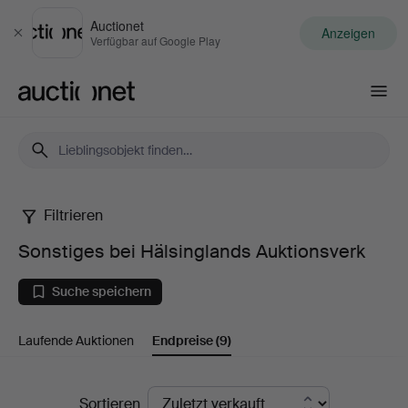
Auctionet
Anzeigen
Schließen
Verfügbar auf Google Play
Auctionet.com
Filtrieren
Sonstiges
Sonstiges bei Hälsinglands Auktionsverk
bei
Suche speichern
Hälsinglands
Laufende Auktionen
Endpreise
(9)
Auktionsverk
Endpreise
Sortieren