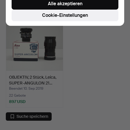
Alle akzeptieren
56 USD
64 USD
Cookie-Einstellungen
OBJEKTIV, 2 Stück, Leica,
SUPER-ANGULON 21…
Beendet 10. Sep 2019
22 Gebote
897 USD
Suche speichern