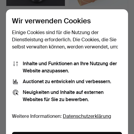
KAMERAFILTER, 20 Stück
KAMERATASCHE, Leder,
verschiedene Durchm…
1970er Jahre.
Wir verwenden Cookies
Beendet 22. Nov 2023
Beendet 8. Sep 2023
5 Gebote
3 Gebote
Einige Cookies sind für die Nutzung der
43 USD
53 USD
Dienstleistung erforderlich. Die Cookies, die Sie
selbst verwalten können, werden verwendet, um:
Inhalte und Funktionen an Ihre Nutzung der
Website anzupassen.
Auctionet zu entwickeln und verbessern.
Neuigkeiten und Inhalte auf externen
Websites für Sie zu bewerben.
DUX EPISCOP 48, 1960er
WÄRMEKAMERA, FLIR
Weitere Informationen:
Datenschutzerklärung
Jahre.
E30, 19.200 Pixel, USA.
Beendet 23. Aug 2023
Beendet 26. Nov 2022
1 Gebot
10 Gebote