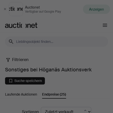
Auctionet
Anzeigen
Schließen
Verfügbar auf Google Play
Auctionet.com
Filtrieren
Sonstiges
Sonstiges bei Höganäs Auktionsverk
bei
Suche speichern
Höganäs
Laufende Auktionen
Endpreise
(25)
Auktionsverk
Endpreise
Sortieren