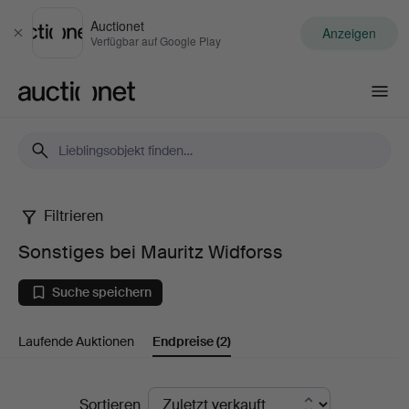
Auctionet
Anzeigen
Schließen
Verfügbar auf Google Play
Auctionet.com
Filtrieren
Sonstiges
Sonstiges bei Mauritz Widforss
bei
Suche speichern
Mauritz
Laufende Auktionen
Endpreise
(2)
Widforss
Endpreise
Sortieren