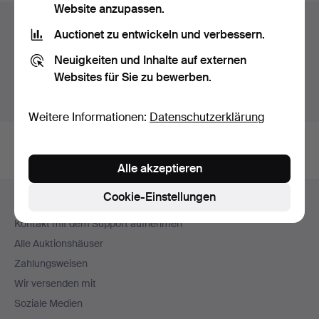
Website anzupassen.
Auktionsarchiv
Auctionet zu entwickeln und verbessern.
Sie suchen in unserem Archiv der beendeten
Neuigkeiten und Inhalte auf externen
Auktionen.
Websites für Sie zu bewerben.
Stattdessen laufende Auktionen anzeigen.
Weitere Informationen:
Datenschutzerklärung
Alle akzeptieren
Fußzeilen-
Cookie-Einstellungen
Hilfe und Kontakt
Navigation
Kontakt mit dem Support aufnehmen
Alle Auktionshäuser
Zahlungsweisen
Wir versenden mit
Soziale Medien