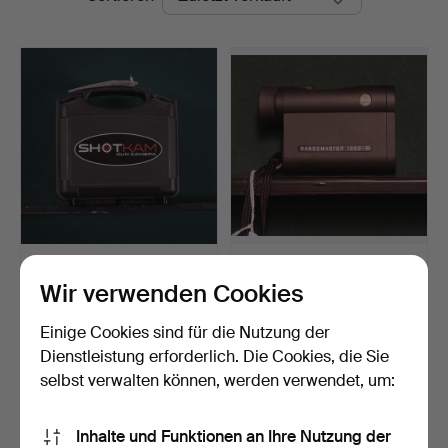
ShotKam Modell G4.
Leica. Mod Rangemaster
1000-R.
Wir verwenden Cookies
Beendet 6. Mai 2026
Beendet 2. Mai 2022
20 Gebote
10 Gebote
Einige Cookies sind für die Nutzung der
464 USD
235 USD
Dienstleistung erforderlich. Die Cookies, die Sie
selbst verwalten können, werden verwendet, um:
Suche speichern
Inhalte und Funktionen an Ihre Nutzung der