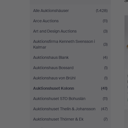
S
Alle Auktionshäuser
(1.428)
Arce Auctions
(11)
Art and Design Auctions
(3)
Auktionsfirma Kenneth Svensson i
(3)
Kalmar
Auktionshaus Blank
(4)
Auktionshaus Bossard
(1)
Auktionshaus von Brühl
(1)
Auktionshuset Kolonn
(41)
Auktionshuset STO Bohuslän
(11)
Auktionshuset Thelin & Johansson
(47)
Auktionshuset Thörner & Ek
(7)