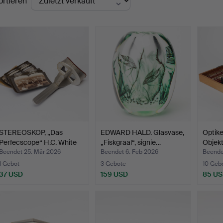
ortieren
STEREOSKOP, „Das
EDWARD HALD. Glasvase,
Optike
Perfecscope“ H.C. White
„Fiskgraal“, signie…
Objekt
C…
Beendet 25. Mär 2026
Beendet 6. Feb 2026
Beendet
1 Gebot
3 Gebote
10 Geb
37 USD
159 USD
85 U