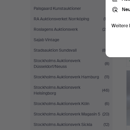
Palsgaard Kunstauktioner
(1)
Neu
RA Auktionsverket Norrköping
(13)
Weitere 
Roslagens Auktionsverk
(24)
Sajab Vintage
(1)
Stadsauktion Sundsvall
(85)
Stockholms Auktionsverk
(8)
Düsseldorf/Neuss
Stockholms Auktionsverk Hamburg
(11)
Stockholms Auktionsverk
(46)
Helsingborg
Stockholms Auktionsverk Köln
(6)
Stockholms Auktionsverk Magasin 5
(20)
Stockholms Auktionsverk Sickla
(12)