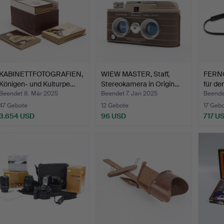
KABINETTFOTOGRAFIEN,
WIEW MASTER, Staff,
FERNG
Königen- und Kulturpe…
Stereokamera in Origin…
für d
Beendet 8. Mär 2025
Beendet 7. Jan 2025
Beende
47 Gebote
12 Gebote
17 Geb
3.654 USD
96 USD
717 U