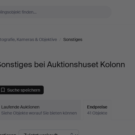
tografie, Kameras & Objektive
/
Sonstiges
onstiges bei Auktionshuset Kolonn
Suche speichern
Laufende Auktionen
Endpreise
Siehe Objekte worauf Sie bieten können
41 Objekte
ndpreise