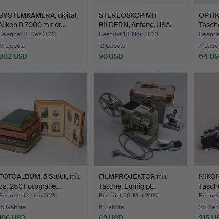
SYSTEMKAMERA, digital,
STEREOSKOP MIT
OPTIK
Nikon D 7000 mit dr…
BILDERN, Anfang, USA,
Tasche
20. J…
Beendet 8. Dez 2023
Beendet 18. Nov 2023
Beende
17 Gebote
12 Gebote
7 Gebo
802 USD
90 USD
64 U
FOTOALBUM, 5 Stück, mit
FILMPROJEKTOR mit
NIKON
ca. 250 Fotografie…
Tasche, Eumig p8.
Tasche
Zweite…
Beendet 13. Jan 2023
Beendet 26. Mai 2022
Beende
15 Gebote
8 Gebote
25 Geb
106 USD
69 USD
215 U