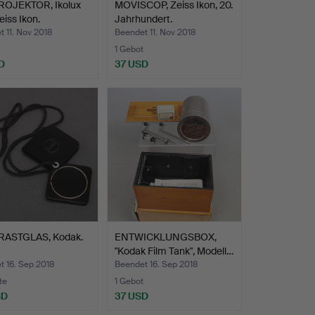
ROJEKTOR, Ikolux
MOVISCOP, Zeiss Ikon, 20.
eiss Ikon.
Jahrhundert.
 11. Nov 2018
Beendet 11. Nov 2018
1 Gebot
D
37 USD
ASTGLAS, Kodak.
ENTWICKLUNGSBOX,
"Kodak Film Tank", Modell…
t 16. Sep 2018
Beendet 16. Sep 2018
te
1 Gebot
SD
37 USD