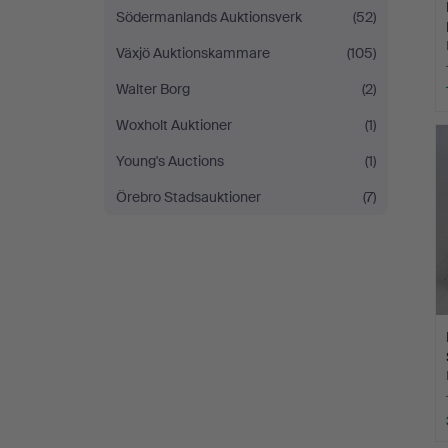
Södermanlands Auktionsverk
(52)
Växjö Auktionskammare
(105)
Walter Borg
(2)
Woxholt Auktioner
(1)
Young's Auctions
(1)
Örebro Stadsauktioner
(7)