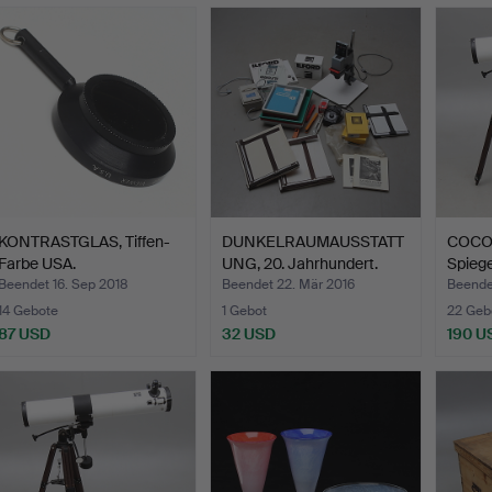
KONTRASTGLAS, Tiffen-
DUNKELRAUMAUSSTATT
COCO 
Farbe USA.
UNG, 20. Jahrhundert.
Spiege
Beendet 16. Sep 2018
Beendet 22. Mär 2016
Beendet
14 Gebote
1 Gebot
22 Geb
87 USD
32 USD
190 U