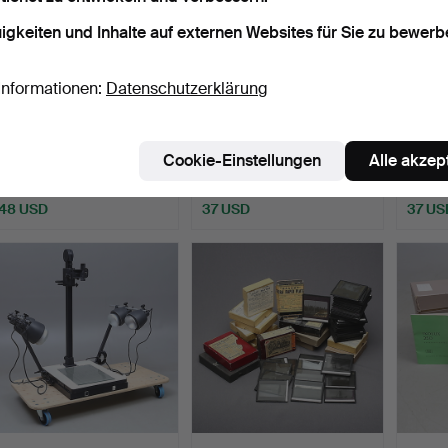
igkeiten und Inhalte auf externen Websites für Sie zu bewerb
Informationen:
Datenschutzerklärung
Mikroskop, 20.
DAGERROTYPIE, um die
KAME
Jahrhundert.
Mitte des 19. Jahrhun…
Stück,
Cookie-Einstellungen
Alle akzep
Beendet 3. Jul 2020
Beendet 14. Dez 2019
Beendet
3 Gebote
1 Gebot
1 Gebot
48 USD
37 USD
37 US