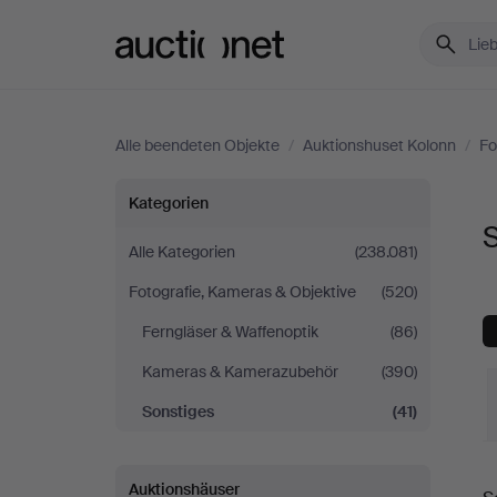
Auctionet.com
Alle beendeten Objekte
/
Auktionshuset Kolonn
/
Fo
Sonstiges
Kategorien
S
bei
Alle Kategorien
(238.081)
Fotografie, Kameras & Objektive
(520)
Auktionshuset
Ferngläser & Waffenoptik
(86)
Kolonn
Kameras & Kamerazubehör
(390)
Sonstiges
(41)
E
Auktionshäuser