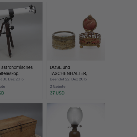
astronomisches
DOSE und
lteleskop.
TASCHENHALTER,
Messing, 19. Jahrh…
 31. Dez 2015
Beendet 22. Dez 2015
ote
2 Gebote
SD
37 USD