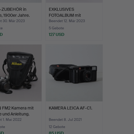
-ZUBEHÖR in
EXKLUSIVES
, 1900er Jahre.
FOTOALBUM mit
Visitenkartenfoto…
t 30. Mär 2023
Beendet 12. Mär 2023
te
5 Gebote
SD
127 USD
 FM2 Kamera mit
KAMERA LEICA AF-C1.
 und Anleitung.
t 1. Mai 2022
Beendet 8. Jul 2021
ote
12 Gebote
SD
85 USD