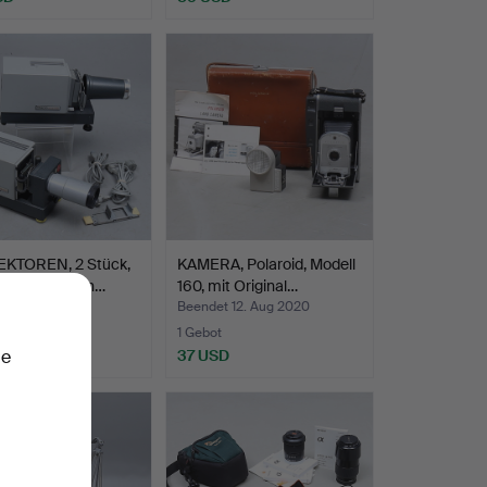
KTOREN, 2 Stück,
KAMERA, Polaroid, Modell
Universal, Ern…
160, mit Original…
 27. Jan 2021
Beendet 12. Aug 2020
1 Gebot
D
37 USD
ie