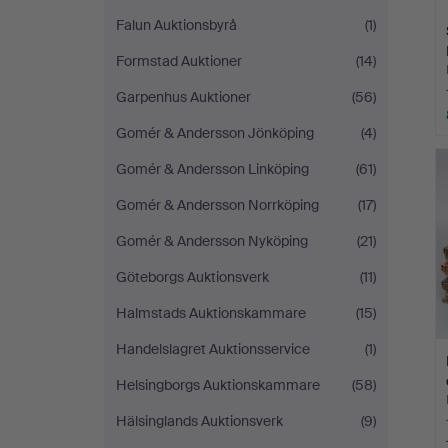
Falun Auktionsbyrå
(1)
Formstad Auktioner
(14)
Garpenhus Auktioner
(56)
Gomér & Andersson Jönköping
(4)
Gomér & Andersson Linköping
(61)
Gomér & Andersson Norrköping
(17)
Gomér & Andersson Nyköping
(21)
Göteborgs Auktionsverk
(11)
Halmstads Auktionskammare
(15)
Handelslagret Auktionsservice
(1)
Helsingborgs Auktionskammare
(58)
Hälsinglands Auktionsverk
(9)