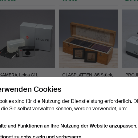
KAMERA, Leica C11.
GLASPLATTEN, 85 Stück,
PROJE
darunter die Märche…
Prado 
Beendet 4. Jul 2021
Beendet 9. Feb 2021
Beendet
erwenden Cookies
2 Gebote
5 Gebote
1 Gebot
43 USD
58 USD
37 US
ookies sind für die Nutzung der Dienstleistung erforderlich. D
 die Sie selbst verwalten können, werden verwendet, um:
alte und Funktionen an Ihre Nutzung der Website anzupassen.
tionet zu entwickeln und verbessern.