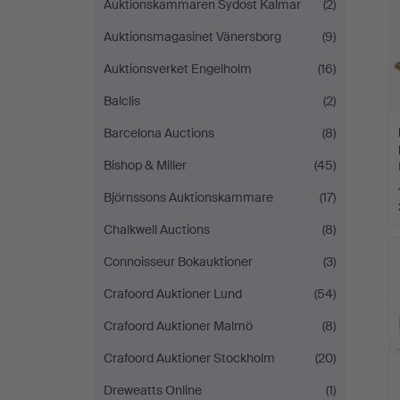
Auktionskammaren Sydost Kalmar
(2)
Auktionsmagasinet Vänersborg
(9)
Auktionsverket Engelholm
(16)
Balclis
(2)
Barcelona Auctions
(8)
Bishop & Miller
(45)
Björnssons Auktionskammare
(17)
Chalkwell Auctions
(8)
Connoisseur Bokauktioner
(3)
Crafoord Auktioner Lund
(54)
Crafoord Auktioner Malmö
(8)
Crafoord Auktioner Stockholm
(20)
Dreweatts Online
(1)