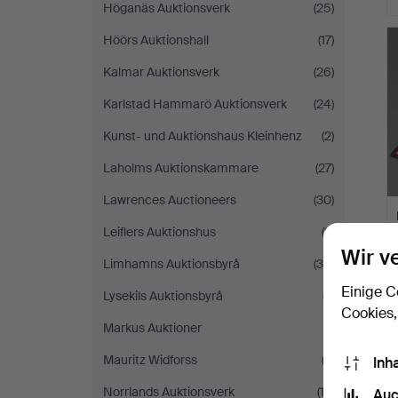
Höganäs Auktionsverk
(25)
Höörs Auktionshall
(17)
Kalmar Auktionsverk
(26)
Karlstad Hammarö Auktionsverk
(24)
Kunst- und Auktionshaus Kleinhenz
(2)
Laholms Auktionskammare
(27)
Lawrences Auctioneers
(30)
Leiflers Auktionshus
(3)
Wir v
Limhamns Auktionsbyrå
(36)
Einige C
Lysekils Auktionsbyrå
(7)
Cookies,
Markus Auktioner
(1)
Mauritz Widforss
(2)
Inh
Norrlands Auktionsverk
(13)
Auc