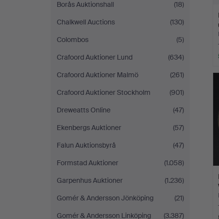
Borås Auktionshall
(18)
Chalkwell Auctions
(130)
Colombos
(5)
Crafoord Auktioner Lund
(634)
Crafoord Auktioner Malmö
(261)
Crafoord Auktioner Stockholm
(901)
Dreweatts Online
(47)
Ekenbergs Auktioner
(57)
Falun Auktionsbyrå
(47)
Formstad Auktioner
(1.058)
Garpenhus Auktioner
(1.236)
Gomér & Andersson Jönköping
(21)
Gomér & Andersson Linköping
(3.387)