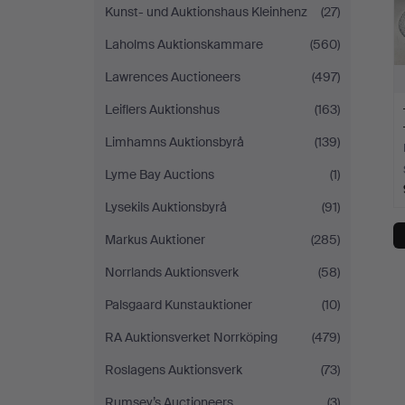
Kunst- und Auktionshaus Kleinhenz
(27)
Laholms Auktionskammare
(560)
Lawrences Auctioneers
(497)
Leiflers Auktionshus
(163)
Limhamns Auktionsbyrå
(139)
Lyme Bay Auctions
(1)
Lysekils Auktionsbyrå
(91)
Markus Auktioner
(285)
Norrlands Auktionsverk
(58)
Palsgaard Kunstauktioner
(10)
RA Auktionsverket Norrköping
(479)
Roslagens Auktionsverk
(73)
Rumsey’s Auctioneers
(3)