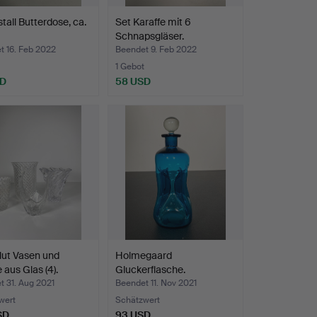
stall Butterdose, ca.
Set Karaffe mit 6
Schnapsgläser.
t 16. Feb 2022
Beendet 9. Feb 2022
1 Gebot
SD
58 USD
lut Vasen und
Holmegaard
 aus Glas (4).
Gluckerflasche.
 31. Aug 2021
Beendet 11. Nov 2021
wert
Schätzwert
SD
93 USD