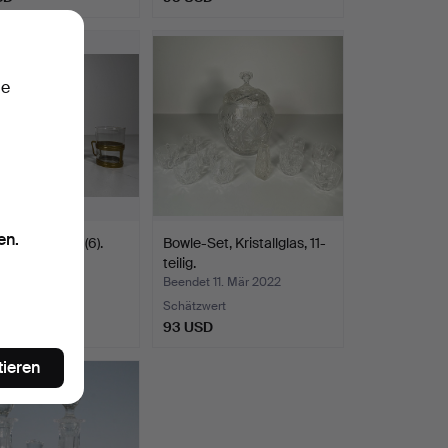
ie
en.
ser, Messing, (6).
Bowle-Set, Kristallglas, 11-
teilig.
t 24. Sep 2021
Beendet 11. Mär 2022
wert
Schätzwert
SD
93 USD
tieren