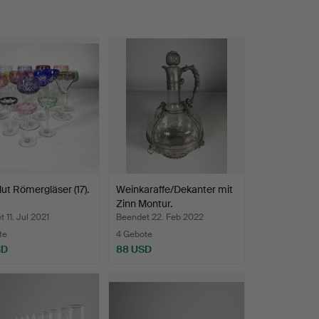
ut Römergläser (17).
Weinkaraffe/Dekanter mit
Zinn Montur.
 11. Jul 2021
Beendet 22. Feb 2022
te
4 Gebote
SD
88 USD