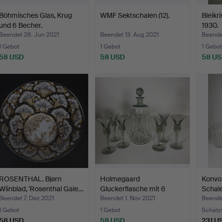
Böhmisches Glas, Krug
WMF Sektschalen (12).
Bleikri
und 6 Becher.
1930.
Beendet 28. Jun 2021
Beendet 13. Aug 2021
Beende
1 Gebot
1 Gebot
1 Gebot
58 USD
58 USD
58 U
ROSENTHAL. Bjørn
Holmegaard
Konvo
Wiinblad, 'Rosenthal Gale…
Gluckerflasche mit 6
Schale
Gläser.
Beendet 7. Dez 2021
Beendet 1. Nov 2021
Beendet
1 Gebot
1 Gebot
Schätz
58 USD
58 USD
231 U