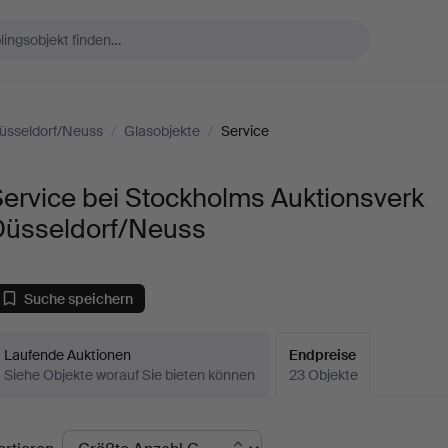
üsseldorf/Neuss
/
Glasobjekte
/
Service
ervice bei Stockholms Auktionsverk
Düsseldorf/Neuss
Suche speichern
Laufende Auktionen
Endpreise
Siehe Objekte worauf Sie bieten können
23 Objekte
ndpreise