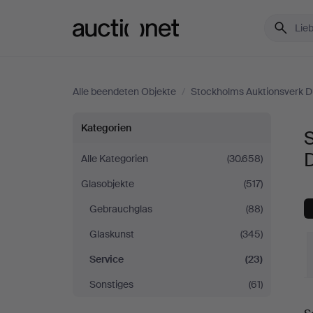
Auctionet.com
Alle beendeten Objekte
/
Stockholms Auktionsverk D
Service
Kategorien
S
bei
Alle Kategorien
(30.658)
Glasobjekte
(517)
Stockholms
Gebrauchglas
(88)
Auktionsverk
Glaskunst
(345)
Düsseldorf/Neuss
Service
(23)
Sonstiges
(61)
E