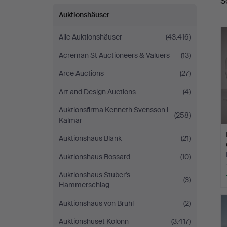
S
Auktionshäuser
Alle Auktionshäuser
(43.416)
Acreman St Auctioneers & Valuers
(13)
Arce Auctions
(27)
Art and Design Auctions
(4)
Auktionsfirma Kenneth Svensson i
(258)
Kalmar
Auktionshaus Blank
(21)
Auktionshaus Bossard
(10)
Auktionshaus Stuber's
(3)
Hammerschlag
Auktionshaus von Brühl
(2)
Auktionshuset Kolonn
(3.417)