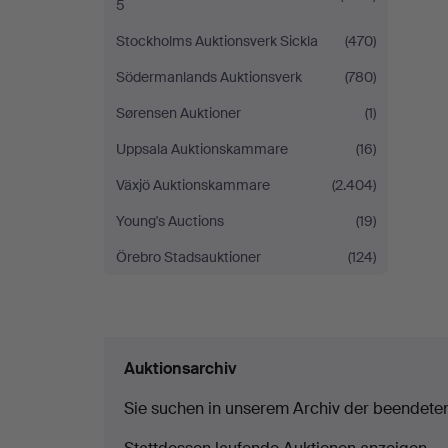
5
Stockholms Auktionsverk Sickla
(470)
Södermanlands Auktionsverk
(780)
Sørensen Auktioner
(1)
Uppsala Auktionskammare
(16)
Växjö Auktionskammare
(2.404)
Young's Auctions
(19)
Örebro Stadsauktioner
(124)
Auktionsarchiv
Sie suchen in unserem Archiv der beendete