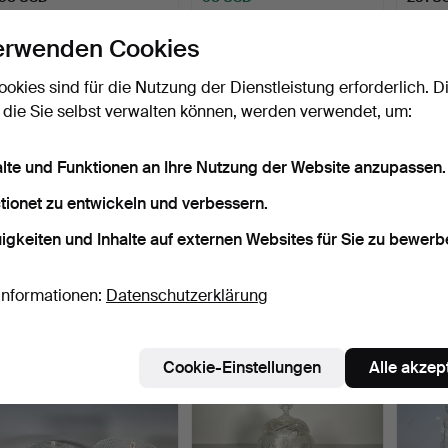
erwenden Cookies
ookies sind für die Nutzung der Dienstleistung erforderlich. D
 die Sie selbst verwalten können, werden verwendet, um:
alte und Funktionen an Ihre Nutzung der Website anzupassen.
tionet zu entwickeln und verbessern.
igkeiten und Inhalte auf externen Websites für Sie zu bewerb
Sherryset und Obstschale,
Bowle-Set, Kristallglas, 11-
Teeglä
Kristallglas (13…
teilig.
Beendet 31. Jul 2021
Beendet 4. Sep 2021
Beende
Informationen:
Datenschutzerklärung
Schätzwert
Schätzwert
Schätz
116 USD
139 USD
116 U
Cookie-Einstellungen
Alle akzep