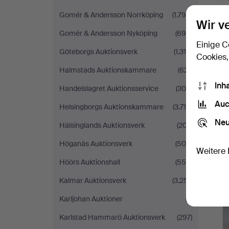
Gomér & Andersson Norrköping
(1.796)
Wir v
Gomér & Andersson Nyköping
(695)
Einige C
Göteborgs Auktionsverk
(1.316)
Cookies,
Halmstads Auktionskammare
(621)
Inh
Handelslagret Auktionsservice
(305)
Auc
Helsingborgs Auktionskammare
(3.718)
Neu
Hälsinglands Auktionsverk
(207)
Höganäs Auktionsverk
(506)
Weitere 
Höörs Auktionshall
(556)
Kalmar Auktionsverk
(3.251)
Karljohan Auktioner
(7)
Karlstad Hammarö Auktionsverk
(297)