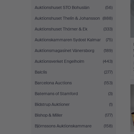
Auktionshuset STO Bohuslän
(56)
Auktionshuset Thelin & Johansson
(888)
Auktionshuset Thörner & Ek
(333)
Auktionskammaren Sydost Kalmar
(75)
Auktionsmagasinet Vänersborg
(189)
Auktionsverket Engelholm
(443)
Balclis
(277)
Barcelona Auctions
(153)
Batemans of Stamford
(3)
Bidstrup Auktioner
(1)
Bishop & Miller
(177)
Björnssons Auktionskammare
(158)