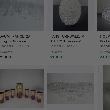
DAUM FRANCE. 28-
HANS TURNWALD. IM
HOLME
teiliges Glasservice,
STIL VON. „Ananas“
Per Lü
Mode…
Eiskü…
Beendet 13. Jun 2026
Beendet 23. Sep 2021
Beende
3 Gebote
2 Gebote
2 Gebo
74 USD
64 USD
231 U