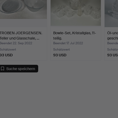
TROBEN JOERGENSEN.
Bowle-Set, Kristallglas, 11-
Öl-und
Teller und Glasschale, …
teilig.
geschl
Beendet 22. Sep 2022
Beendet 17. Jul 2022
Beende
Schätzwert
Schätzwert
Schätz
93 USD
93 USD
93 U
Suche speichern