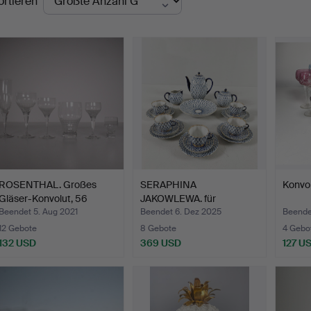
ortieren
ROSENTHAL. Großes
SERAPHINA
Konvol
Gläser-Konvolut, 56
JAKOWLEWA. für
Stüc…
Lomonosov, Kaffee…
Beendet 5. Aug 2021
Beendet 6. Dez 2025
Beendet
12 Gebote
8 Gebote
4 Gebo
132 USD
369 USD
127 U