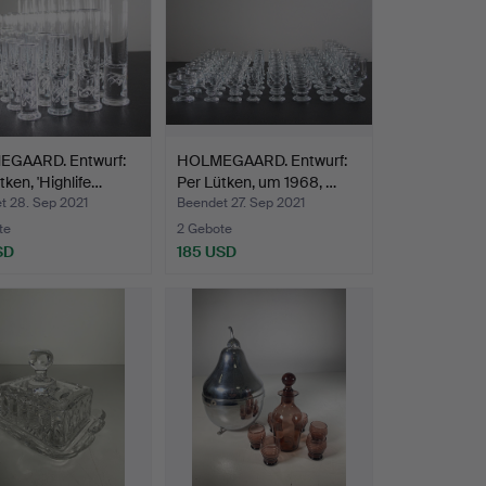
GAARD. Entwurf:
HOLMEGAARD. Entwurf:
tken, 'Highlife…
Per Lütken, um 1968, …
t 28. Sep 2021
Beendet 27. Sep 2021
te
2 Gebote
SD
185 USD