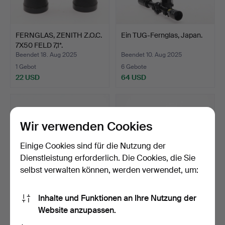
FERNGLAS, ZENITH Z.O.C.
Ein TUG-Fernglas, Japan.
7X50 FELD 7,1*.
Beendet 18. Aug 2025
Beendet 10. Aug 2025
1 Gebot
6 Gebote
22 USD
64 USD
Wir verwenden Cookies
Einige Cookies sind für die Nutzung der
Dienstleistung erforderlich. Die Cookies, die Sie
selbst verwalten können, werden verwendet, um:
Inhalte und Funktionen an Ihre Nutzung der
Ein Paar Theaterfernglas
FERNGLAS, Nikon Action
Website anzupassen.
aus Messing und P…
10X50 6.5.
Beendet 29. Apr 2025
Beendet 5. Apr 2025