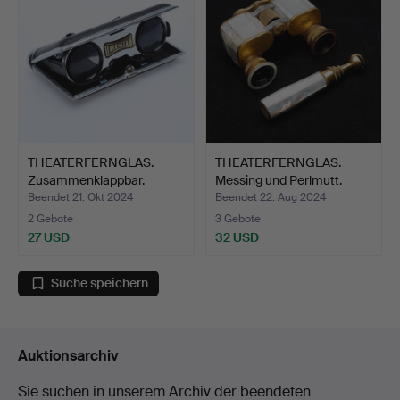
THEATERFERNGLAS.
THEATERFERNGLAS.
Zusammenklappbar.
Messing und Perlmutt.
Beschri…
„Ca…
Beendet 21. Okt 2024
Beendet 22. Aug 2024
2 Gebote
3 Gebote
27 USD
32 USD
Suche speichern
Auktionsarchiv
Sie suchen in unserem Archiv der beendeten