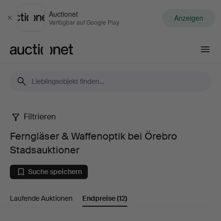
Auctionet
Anzeigen
Schließen
Verfügbar auf Google Play
Auctionet.com
Filtrieren
Ferngläser
Ferngläser & Waffenoptik bei Örebro
&
Stadsauktioner
Waffenoptik
Suche speichern
bei
Laufende Auktionen
Endpreise
(12)
Örebro