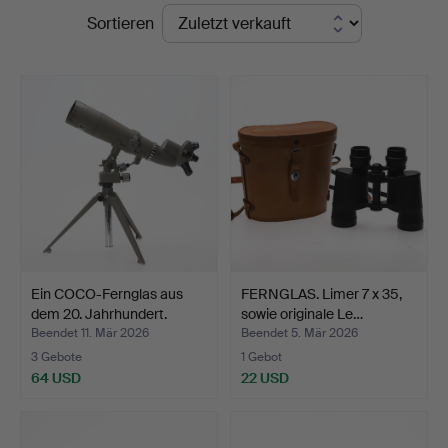
Endpreise
Sortieren
Stadsauktioner
Ein COCO-Fernglas aus
FERNGLAS. Limer 7 x 35,
dem 20. Jahrhundert.
sowie originale Le…
Beendet 11. Mär 2026
Beendet 5. Mär 2026
3 Gebote
1 Gebot
64 USD
22 USD