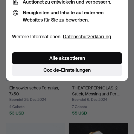
Auctionet zu entwickeln und verbessern.
5 Gebote
14 Gebote
Neuigkeiten und Inhalte auf externen
43 USD
106 USD
Websites für Sie zu bewerben.
Weitere Informationen:
Datenschutzerklärung
Alle akzeptieren
Cookie-Einstellungen
Ein sowjetisches Fernglas,
THEATERFERNGLAS, 2
7x50.
Stück, Messing und Perl…
Beendet 29. Dez 2024
Beendet 6. Dez 2024
4 Gebote
7 Gebote
53 USD
55 USD