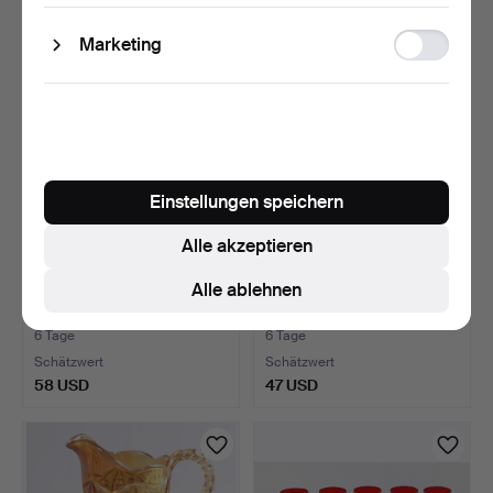
47 USD
47 USD
Ad
Marketing
storage
Einstellungen speichern
Alle akzeptieren
Alle ablehnen
BESCHLIFFENE KRISTALL
2 KRISTALLKELCH PAARE.
FUSSSCHALE.
6 Tage
6 Tage
Schätzwert
Schätzwert
58 USD
47 USD