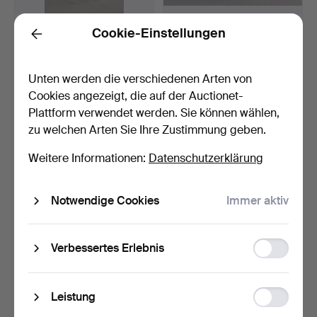
GLASVASE STUDIO
BRIEFBESCHWERER,
Cookie-Einstellungen
Back
DESIGN.
PAPERWHITE AUS
MURANO.
4 Tage
4 Tage
Schätzwert
Schätzwert
Unten werden die verschiedenen Arten von
47 USD
35 USD
Cookies angezeigt, die auf der Auctionet-
Plattform verwendet werden. Sie können wählen,
zu welchen Arten Sie Ihre Zustimmung geben.
Weitere Informationen:
Datenschutzerklärung
Notwendige Cookies
Immer aktiv
Function
Verbessertes Erlebnis
storage
2 SCHENKKRÜGE UM
VINTAGE FLOWER ART
1900.
PAPERWEIGHT.
Statistic
5 Tage
5 Tage
Leistung
storage
Schätzwert
Schätzwert