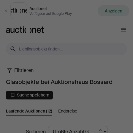
Auctionet
Anzeigen
Schließen
Verfügbar auf Google Play
Auctionet.com
Filtrieren
Glasobjekte
Glasobjekte bei Auktionshaus Bossard
bei
Suche speichern
Auktionshaus
Laufende Auktionen
(12)
Endpreise
Bossard
Laufende
Sortieren