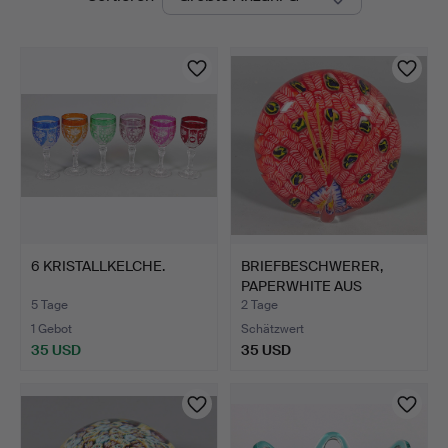
Auktionen
6 KRISTALLKELCHE.
BRIEFBESCHWERER,
PAPERWHITE AUS
MURANO.
5 Tage
2 Tage
1 Gebot
Schätzwert
35 USD
35 USD