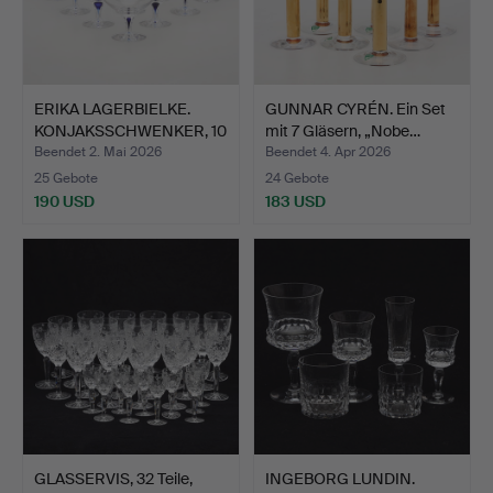
ERIKA LAGERBIELKE.
GUNNAR CYRÉN. Ein Set
KONJAKSSCHWENKER, 10
mit 7 Gläsern, „Nobe…
St…
Beendet 2. Mai 2026
Beendet 4. Apr 2026
25 Gebote
24 Gebote
190 USD
183 USD
GLASSERVIS, 32 Teile,
INGEBORG LUNDIN.