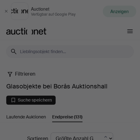
Auctionet
Anzeigen
Schließen
Verfügbar auf Google Play
Auctionet.com
Filtrieren
Glasobjekte
Glasobjekte bei Borås Auktionshall
bei
Suche speichern
Borås
Laufende Auktionen
Endpreise
(131)
Auktionshall
Endpreise
Sortieren