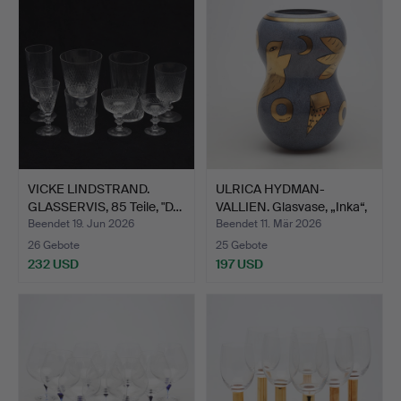
VICKE LINDSTRAND.
ULRICA HYDMAN-
GLASSERVIS, 85 Teile, "D…
VALLIEN. Glasvase, „Inka“,
K…
Beendet 19. Jun 2026
Beendet 11. Mär 2026
26 Gebote
25 Gebote
232 USD
197 USD