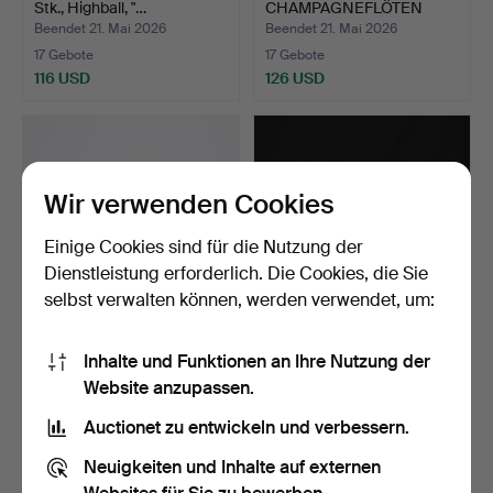
Stk., Highball, "…
CHAMPAGNEFLÖTEN
sowie KANNE,…
Beendet 21. Mai 2026
Beendet 21. Mai 2026
17 Gebote
17 Gebote
116 USD
126 USD
Wir verwenden Cookies
Einige Cookies sind für die Nutzung der
Dienstleistung erforderlich. Die Cookies, die Sie
selbst verwalten können, werden verwendet, um:
PAUL HOFF. FIGURINEN,
GLASSERVIS, 28 Teile,
Inhalte und Funktionen an Ihre Nutzung der
10 Stk., Glas, Reijm…
"Blåklocka", Duka.
Website anzupassen.
Beendet 17. Mai 2026
Beendet 22. Mai 2026
16 Gebote
16 Gebote
Auctionet zu entwickeln und verbessern.
107 USD
116 USD
Neuigkeiten und Inhalte auf externen