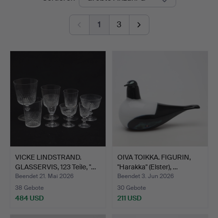
1
3
VICKE LINDSTRAND.
OIVA TOIKKA. FIGURIN,
GLASSERVIS, 123 Teile, "…
"Harakka" (Elster), …
Beendet 21. Mai 2026
Beendet 3. Jun 2026
38 Gebote
30 Gebote
484 USD
211 USD