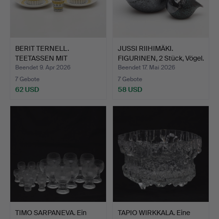
BERIT TERNELL.
JUSSI RIIHIMÄKI.
TEETASSEN MIT
FIGURINEN, 2 Stück, Vögel.
UNTERTASSE UN…
Beendet 9. Apr 2026
Beendet 17. Mai 2026
7 Gebote
7 Gebote
62 USD
58 USD
TIMO SARPANEVA. Ein
TAPIO WIRKKALA. Eine