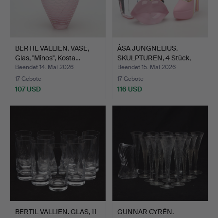
BERTIL VALLIEN. VASE,
ÅSA JUNGNELIUS.
Glas, "Minos", Kosta…
SKULPTUREN, 4 Stück,
Glas,…
Beendet 14. Mai 2026
Beendet 15. Mai 2026
17 Gebote
17 Gebote
107 USD
116 USD
BERTIL VALLIEN. GLAS, 11
GUNNAR CYRÉN.