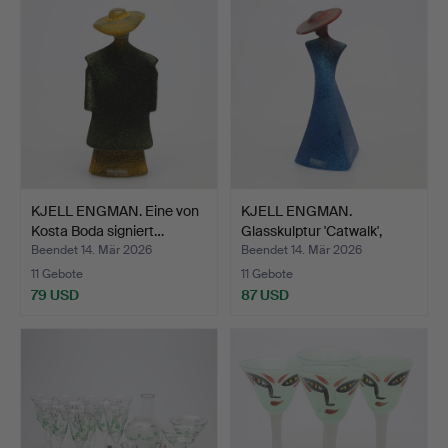
KJELL ENGMAN. Eine von
KJELL ENGMAN.
Kosta Boda signiert…
Glasskulptur 'Catwalk',
sign…
Beendet 14. Mär 2026
Beendet 14. Mär 2026
11 Gebote
11 Gebote
79 USD
87 USD