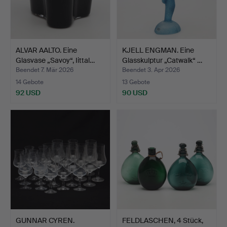
ALVAR AALTO. Eine
KJELL ENGMAN. Eine
Glasvase „Savoy“, Iittal…
Glasskulptur „Catwalk“ …
Beendet 7. Mär 2026
Beendet 3. Apr 2026
14 Gebote
13 Gebote
92 USD
90 USD
GUNNAR CYREN.
FELDLASCHEN, 4 Stück,