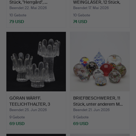
Stück, "Herrgård", …
WEINGLÄSER, 12 Stück,
"Hus…
Beendet 22. Mai 2026
Beendet 17. Mai 2026
10 Gebote
10 Gebote
79 USD
74 USD
GÖRAN WÄRFF.
BRIEFBESCHWERER, 11
TEELICHTHALTER, 3
Stück, unter anderem M…
Stück, Glas…
Beendet 25. Jun 2026
Beendet 21. Jun 2026
9 Gebote
9 Gebote
69 USD
69 USD