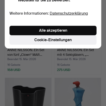
Websites für Sie zu bewerben.
Weitere Informationen:
Datenschutzerklärung
Alle akzeptieren
Cookie-Einstellungen
ANNE NILSSON. Ein Set
ANNE NILSSON. Ein Set
von fünf „Clown“ MAR…
mit 4 Sektgläsern, „…
Beendet 15. Mär 2026
Beendet 15. Mär 2026
16 Gebote
16 Gebote
158 USD
275 USD