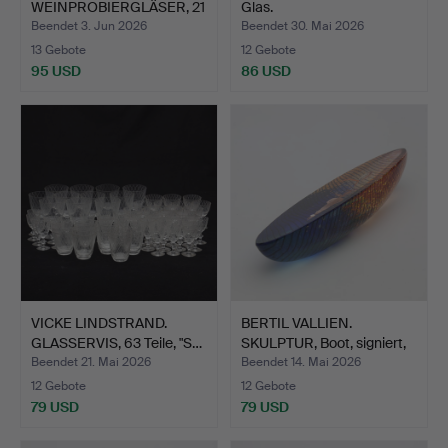
WEINPROBIERGLÄSER, 21
Glas.
Stück,…
Beendet 3. Jun 2026
Beendet 30. Mai 2026
13 Gebote
12 Gebote
95 USD
86 USD
VICKE LINDSTRAND.
BERTIL VALLIEN.
GLASSERVIS, 63 Teile, "S…
SKULPTUR, Boot, signiert,
…
Beendet 21. Mai 2026
Beendet 14. Mai 2026
12 Gebote
12 Gebote
79 USD
79 USD