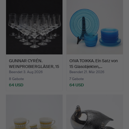
GUNNAR CYRÉN.
OIVA TOIKKA. Ein Satz von
WEINPROBIERGLÄSER, 15
15 Glasobjekten,…
Stück,…
Beendet 3. Aug 2026
Beendet 21. Mär 2026
8 Gebote
7 Gebote
64 USD
64 USD