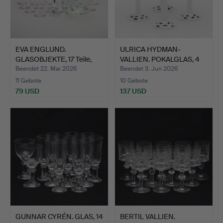
EVA ENGLUND.
ULRICA HYDMAN-
GLASOBJEKTE, 17 Teile,
VALLIEN. POKALGLAS, 4
"Linne…
Stück,…
Beendet 22. Mai 2026
Beendet 3. Jun 2026
11 Gebote
10 Gebote
79 USD
137 USD
GUNNAR CYRÉN. GLAS, 14
BERTIL VALLIEN.