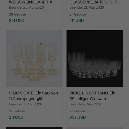
WEISSWEINGLÄSER, 6
GLASSERIE, 24 Teile, "Ulti…
Stk., grü…
Beendet 25. Apr 2026
Beendet 21. Mai 2026
28 Gebote
27 Gebote
274 USD
211 USD
SIMON GATE. Ein Satz von
VICKE LINDSTRAND. Ein
11 Champagnergläs…
59-teiliges Glasware…
Beendet 11. Apr 2026
Beendet 7. Mär 2026
27 Gebote
26 Gebote
211 USD
337 USD