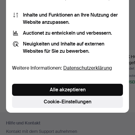
Inhalte und Funktionen an Ihre Nutzung der
Website anzupassen.
Auctionet zu entwickeln und verbessern.
Neuigkeiten und Inhalte auf externen
Websites für Sie zu bewerben.
MONICA BRATT (1913-
SCHALE, SCHALE,
ERIK HÖ
1961). Serviceteile, 11…
Mitte des 20.
orangef
Weitere Informationen:
Datenschutzerklärung
Jahrhunderts…
Beendet 25. Apr 2026
Beendet 13. Mai 2026
Beendet 
11 Gebote
6 Gebote
4 Gebot
85 USD
85 USD
48 US
Alle akzeptieren
Cookie-Einstellungen
Fußzeilen-
Hilfe und Kontakt
Navigation
Kontakt mit dem Support aufnehmen