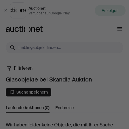
Auctionet
Anzeigen
Schließen
Verfügbar auf Google Play
Auctionet.com
Filtrieren
Glasobjekte
Glasobjekte bei Skandia Auktion
bei
Suche speichern
Skandia
Laufende Auktionen
(0)
Endpreise
Auktion
Laufende
Wir haben leider keine Objekte, die mit Ihrer Suche