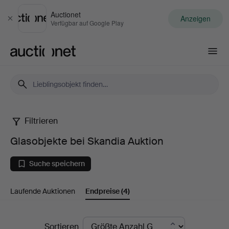
Auctionet
Anzeigen
Schließen
Verfügbar auf Google Play
Auctionet.com
Filtrieren
Glasobjekte
Glasobjekte bei Skandia Auktion
bei
Suche speichern
Skandia
Laufende Auktionen
Endpreise
(4)
Auktion
Endpreise
Sortieren