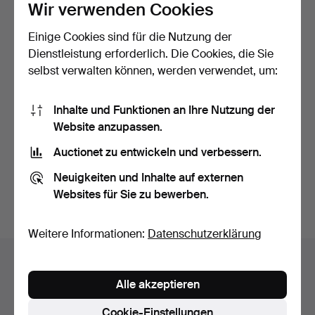
Wir verwenden Cookies
Einige Cookies sind für die Nutzung der
Dienstleistung erforderlich. Die Cookies, die Sie
selbst verwalten können, werden verwendet, um:
ERIK HÖGLUND. 11 dlr,
FLACHGLAS, 9 Stk., 18.
Inhalte und Funktionen an Ihre Nutzung der
orangefarbenes Glas,…
Jahrhundert, grüntö…
Website anzupassen.
Beendet 22. Apr 2026
Beendet 10. Jul 2026
Auctionet zu entwickeln und verbessern.
4 Gebote
4 Gebote
48 USD
48 USD
Neuigkeiten und Inhalte auf externen
Websites für Sie zu bewerben.
Suche speichern
Weitere Informationen:
Datenschutzerklärung
Auktionsarchiv
Alle akzeptieren
Sie suchen in unserem Archiv der beendeten
Auktionen.
Cookie-Einstellungen