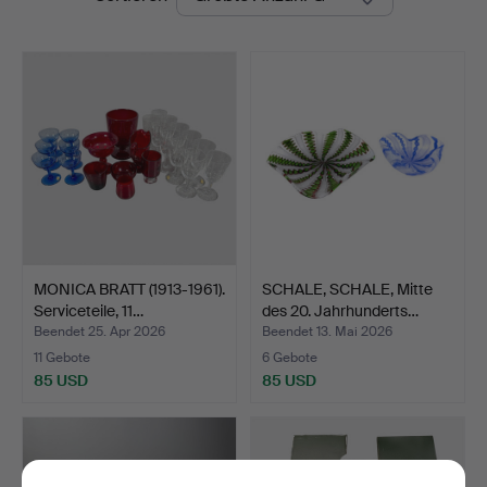
MONICA BRATT (1913-1961).
SCHALE, SCHALE, Mitte
Serviceteile, 11…
des 20. Jahrhunderts…
Beendet 25. Apr 2026
Beendet 13. Mai 2026
11 Gebote
6 Gebote
85 USD
85 USD