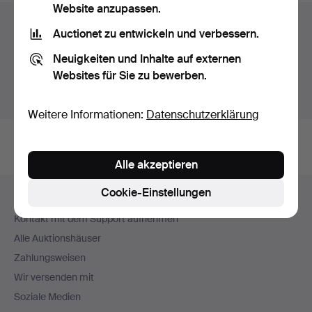
Website anzupassen.
Auktionsarchiv
Auctionet zu entwickeln und verbessern.
Sie suchen in unserem Archiv der beendeten
Neuigkeiten und Inhalte auf externen
Auktionen.
Websites für Sie zu bewerben.
Stattdessen laufende Auktionen anzeigen.
Weitere Informationen:
Datenschutzerklärung
Alle akzeptieren
Fußzeilen-
Cookie-Einstellungen
Hilfe und Kontakt
Navigation
Kontakt mit dem Support aufnehmen
Alle Auktionshäuser
Zahlungsweisen
Wir versenden mit
Soziale Medien