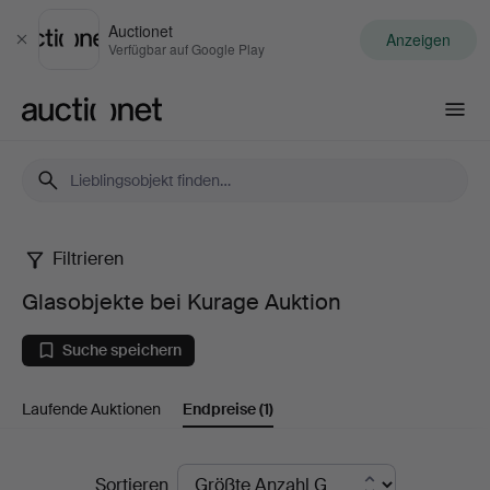
Auctionet
Anzeigen
Schließen
Verfügbar auf Google Play
Auctionet.com
Filtrieren
Glasobjekte
Glasobjekte bei Kurage Auktion
bei
Suche speichern
Kurage
Laufende Auktionen
Endpreise
(1)
Auktion
Endpreise
Sortieren