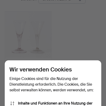
Ein Satz von zwei
Schnappgläsern aus dem
Wir verwenden Cookies
1…
Beendet 22. Apr 2026
3 Gebote
Einige Cookies sind für die Nutzung der
58 USD
Dienstleistung erforderlich. Die Cookies, die Sie
selbst verwalten können, werden verwendet, um:
Suche speichern
Inhalte und Funktionen an Ihre Nutzung der