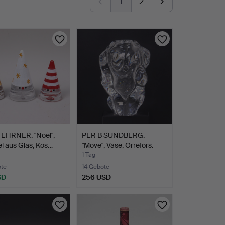
1
2
EHRNER. "Noel",
PER B SUNDBERG.
l aus Glas, Kos…
"Move", Vase, Orrefors.
1 Tag
ote
14 Gebote
SD
256 USD