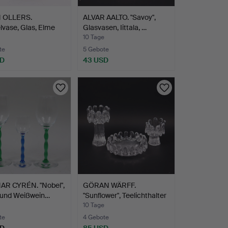
 OLLERS.
ALVAR AALTO. "Savoy",
vase, Glas, Elme
Glasvasen, Iittala, …
…
10 Tage
te
5 Gebote
SD
43 USD
R CYRÉN. "Nobel",
GÖRAN WÄRFF.
- und Weißwein…
"Sunflower", Teelichthalter
u…
10 Tage
te
4 Gebote
SD
85 USD