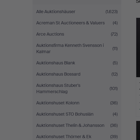
S
A
Alle Auktionshäuser
(1.623)
Acreman St Auctioneers & Valuers
(4)
Arce Auctions
(72)
Auktionsfirma Kenneth Svensson i
(11)
Kalmar
Auktionshaus Blank
(5)
Auktionshaus Bossard
(12)
Auktionshaus Stuber's
(101)
Hammerschlag
Auktionshuset Kolonn
(36)
Auktionshuset STO Bohuslän
(4)
Auktionshuset Thelin & Johansson
(36)
Auktionshuset Thörner & Ek
(39)