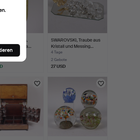
en.
Überfangglas,
SWAROVSKI, Traube aus
stil, 19./20. Ja…
Kristall und Messing…
tieren
4 Tage
te
2 Gebote
SD
27 USD