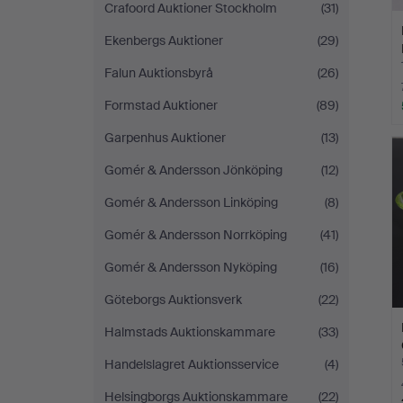
Crafoord Auktioner Stockholm
(31)
Ekenbergs Auktioner
(29)
Falun Auktionsbyrå
(26)
Formstad Auktioner
(89)
Garpenhus Auktioner
(13)
Gomér & Andersson Jönköping
(12)
Gomér & Andersson Linköping
(8)
Gomér & Andersson Norrköping
(41)
Gomér & Andersson Nyköping
(16)
Göteborgs Auktionsverk
(22)
Halmstads Auktionskammare
(33)
Handelslagret Auktionsservice
(4)
Helsingborgs Auktionskammare
(22)