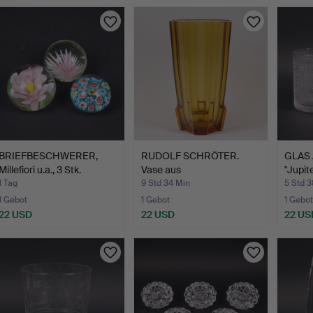
BRIEFBESCHWERER,
RUDOLF SCHRÖTER.
GLAS 
Millefiori u.a., 3 Stk.
Vase aus
"Jupite
bernsteinfarbene…
1 Tag
9 Std 34 Min
5 Std 
1 Gebot
1 Gebot
1 Gebot
22 USD
22 USD
22 US