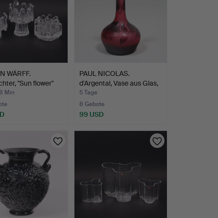
N WÄRFF.
PAUL NICOLAS.
chter, "Sun flower"
d'Argental, Vase aus Glas,
F…
38 Min
5 Tage
ote
8 Gebote
SD
99 USD