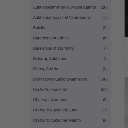
Auktionskammaren Sydost Kalmar
(20)
Auktionsmagasinet Vänersborg
(2)
Balclis
(11)
Barcelona Auctions
(6)
Batemans of Stamford
(1)
Bidstrup Auktioner
(1)
Bishop & Miller
(11)
Björnssons Auktionskammare
(30)
Borås Auktionshall
(33)
Chalkwell Auctions
(9)
Crafoord Auktioner Lund
(17)
Crafoord Auktioner Malmö
(6)