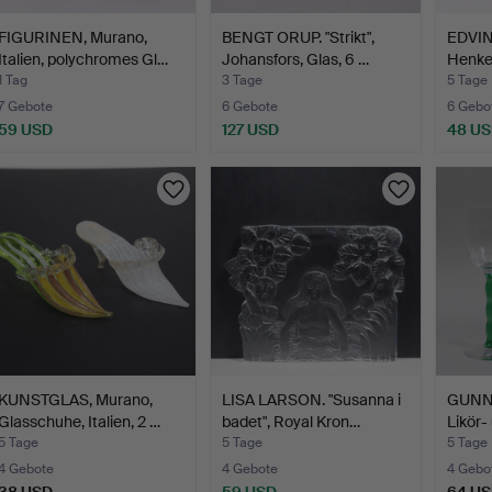
FIGURINEN, Murano,
BENGT ORUP. "Strikt",
EDVIN
Italien, polychromes Gl…
Johansfors, Glas, 6 …
Henkel
Glasb
1 Tag
3 Tage
5 Tage
7 Gebote
6 Gebote
6 Gebo
59 USD
127 USD
48 U
KUNSTGLAS, Murano,
LISA LARSON. "Susanna i
GUNNA
Glasschuhe, Italien, 2 …
badet", Royal Kron…
Likör
5 Tage
5 Tage
5 Tage
4 Gebote
4 Gebote
4 Gebo
38 USD
59 USD
64 U