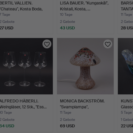
BERTIL VALLIEN.
LISA BAUER. "Kungaskål",
BARS
"Chateau", Kosta Boda,
Kristall, Kosta, …
TANTAL
Sch…
Jahrh
7 Tage
10 Tage
11 Tage
2 Gebote
2 Gebote
2 Gebo
27 USD
43 USD
28 US
ALFREDO HÄBERLI.
MONICA BACKSTRÖM.
KUNST
Weingläser, 12 Stk., "Ess…
"Svamplampa",
Glassc
Tischleuch…
10 Tage
11 Tage
5 Tage
2 Gebote
2 Gebote
1 Gebot
64 USD
69 USD
22 US