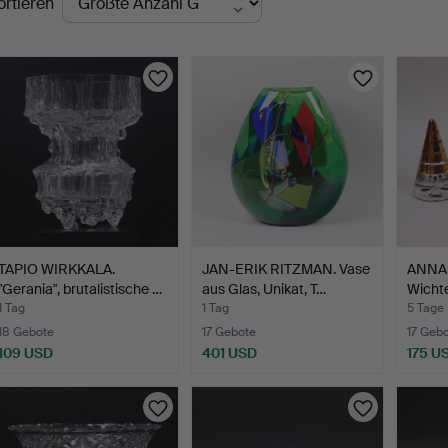
ortieren
uktionen
TAPIO WIRKKALA.
JAN-ERIK RITZMAN. Vase
ANNA 
"Gerania", brutalistische …
aus Glas, Unikat, T…
Wichte
1 Tag
1 Tag
5 Tage
18 Gebote
17 Gebote
17 Geb
109 USD
401 USD
175 U