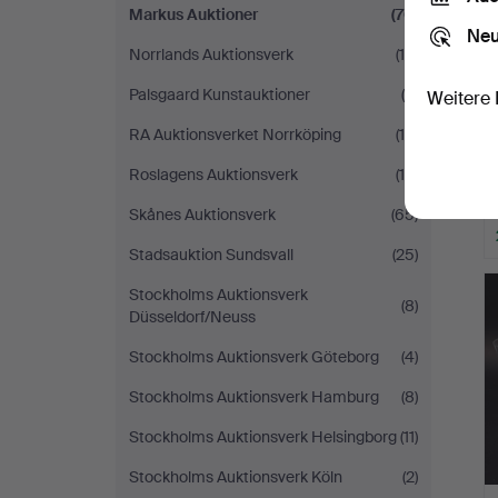
Markus Auktioner
(70)
Neu
Norrlands Auktionsverk
(18)
Palsgaard Kunstauktioner
(9)
Weitere 
RA Auktionsverket Norrköping
(15)
Roslagens Auktionsverk
(14)
Skånes Auktionsverk
(65)
Stadsauktion Sundsvall
(25)
Stockholms Auktionsverk
(8)
Düsseldorf/Neuss
Stockholms Auktionsverk Göteborg
(4)
Stockholms Auktionsverk Hamburg
(8)
Stockholms Auktionsverk Helsingborg
(11)
Stockholms Auktionsverk Köln
(2)