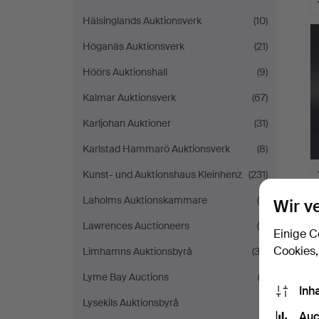
Hälsinglands Auktionsverk
(10)
Höganäs Auktionsverk
(21)
Höörs Auktionshall
(9)
Kalmar Auktionsverk
(67)
Karljohan Auktioner
(31)
Karlstad Hammarö Auktionsverk
(8)
Kunst- und Auktionshaus Kleinhenz
(231)
Laholms Auktionskammare
(5)
Wir v
Lawrences Auctioneers
(8)
Einige C
Cookies,
Limhamns Auktionsbyrå
(32)
Lyme Bay Auctions
(2)
Inh
Lysekils Auktionsbyrå
(1)
Auc