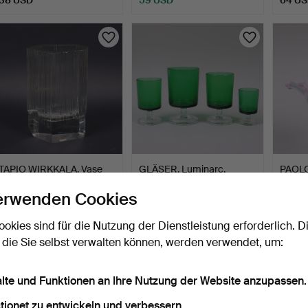
TAPIO WIRKKALA. Vase
GLÄSER, Luminarc,
PAOLO
aus Glas, Finnland.
Frankreich, 33 Teile.
FULVI
erwenden Cookies
Tasch
12 Std
2 Tage
6 Tage
4 Gebote
4 Gebote
4 Gebo
ookies sind für die Nutzung der Dienstleistung erforderlich. D
53 USD
37 USD
37 US
 die Sie selbst verwalten können, werden verwendet, um:
alte und Funktionen an Ihre Nutzung der Website anzupassen.
tionet zu entwickeln und verbessern.