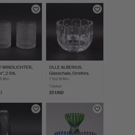
/ WINDLICHTER,
OLLE ALBERIUS.
r", 2 Stk.
Glasschale, Orrefors.
38 Min
7 Std 19 Min
1 Gebot
D
22 USD