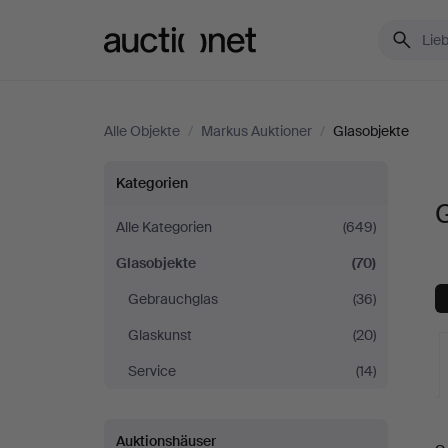
Auctionet.com
Alle Objekte
/
Markus Auktioner
/
Glasobjekte
Glasobjekte
Kategorien
G
bei
Alle Kategorien
(649)
Glasobjekte
(70)
Markus
Gebrauchglas
(36)
Auktioner
Glaskunst
(20)
Service
(14)
L
Auktionshäuser