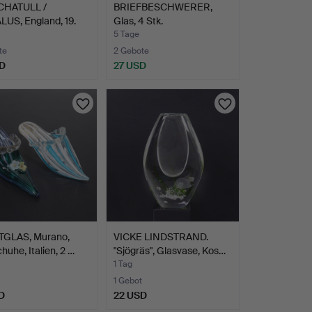
CHATULL /
BRIEFBESCHWERER,
US, England, 19.
Glas, 4 Stk.
…
5 Tage
te
2 Gebote
D
27 USD
GLAS, Murano,
VICKE LINDSTRAND.
huhe, Italien, 2 …
"Sjögräs", Glasvase, Kos…
1 Tag
1 Gebot
D
22 USD