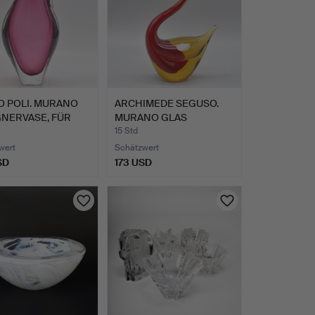
O POLI. MURANO
ARCHIMEDE SEGUSO.
GNERVASE, FÜR
MURANO GLAS
…
SKULPTUR, SC…
15 Std
wert
Schätzwert
SD
173 USD