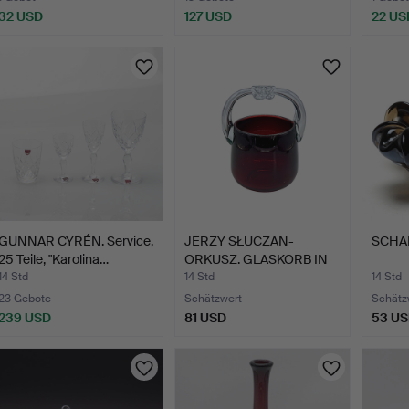
32 USD
127 USD
22 US
GUNNAR CYRÉN. Service,
JERZY SŁUCZAN-
SCHAL
25 Teile, "Karolina…
ORKUSZ. GLASKORB IN
RUBINROT…
14 Std
14 Std
14 Std
23 Gebote
Schätzwert
Schätz
239 USD
81 USD
53 U