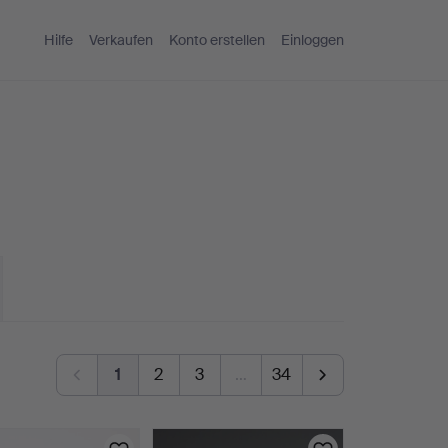
Hilfe
Verkaufen
Konto erstellen
Einloggen
1
2
3
…
34