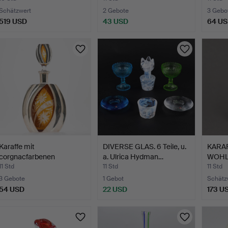
DESI
Schätzwert
2 Gebote
3 Gebo
519 USD
43 USD
64 U
Karaffe mit
DIVERSE GLAS. 6 Teile, u.
KARAF
corgnacfarbenen
a. Ulrica Hydman…
WOHL 
Überfang und S…
11 Std
11 Std
11 Std
3 Gebote
1 Gebot
Schätz
54 USD
22 USD
173 U