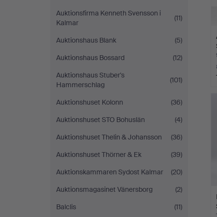
Auktionsfirma Kenneth Svensson i
(11)
Kalmar
Auktionshaus Blank
(5)
Auktionshaus Bossard
(12)
Auktionshaus Stuber's
(101)
Hammerschlag
Auktionshuset Kolonn
(36)
Auktionshuset STO Bohuslän
(4)
Auktionshuset Thelin & Johansson
(36)
Auktionshuset Thörner & Ek
(39)
Auktionskammaren Sydost Kalmar
(20)
Auktionsmagasinet Vänersborg
(2)
Balclis
(11)