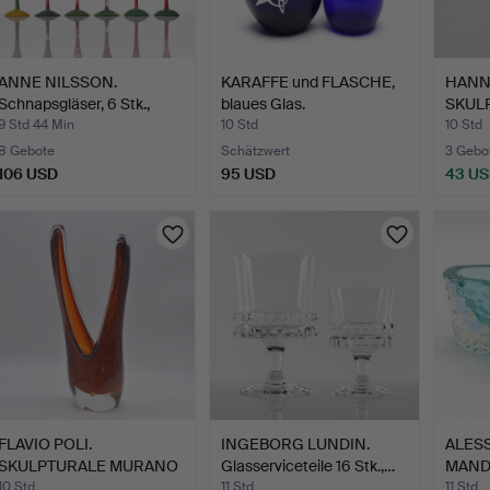
ANNE NILSSON.
KARAFFE und FLASCHE,
HANN
Schnapsgläser, 6 Stk.,
blaues Glas.
SKULP
"Clow…
sign…
9 Std 44 Min
10 Std
10 Std
8 Gebote
Schätzwert
3 Gebo
106 USD
95 USD
43 U
FLAVIO POLI.
INGEBORG LUNDIN.
ALES
SKULPTURALE MURANO
Glasserviceteile 16 Stk.,…
MAND
GLAS VASE,…
MUR
10 Std
11 Std
11 Std