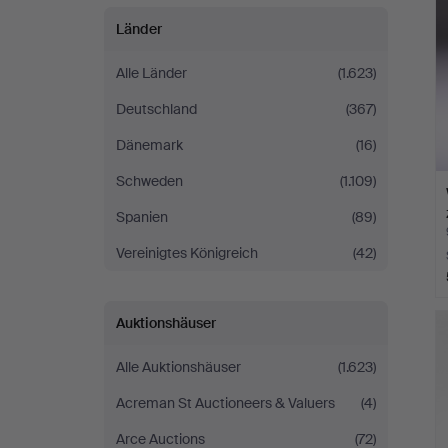
Länder
Alle Länder
(1.623)
Deutschland
(367)
Dänemark
(16)
Schweden
(1.109)
Spanien
(89)
Vereinigtes Königreich
(42)
Auktionshäuser
Alle Auktionshäuser
(1.623)
Acreman St Auctioneers & Valuers
(4)
Arce Auctions
(72)