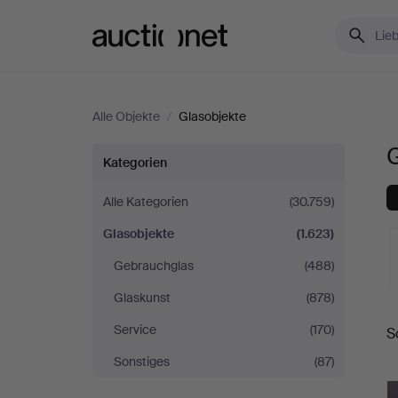
Auctionet.com
Alle Objekte
/
Glasobjekte
Glasobjekte
Kategorien
Alle Kategorien
(30.759)
Glasobjekte
(1.623)
Gebrauchglas
(488)
Glaskunst
(878)
L
Service
(170)
S
A
Sonstiges
(87)