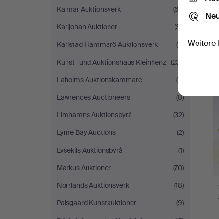
Kalmar Auktionsverk
(67)
Neu
Karljohan Auktioner
(31)
Weitere 
Karlstad Hammarö Auktionsverk
(8)
Kunst- und Auktionshaus Kleinhenz
(231)
Laholms Auktionskammare
(5)
Lawrences Auctioneers
(8)
Limhamns Auktionsbyrå
(32)
Lyme Bay Auctions
(2)
Lysekils Auktionsbyrå
(1)
Markus Auktioner
(70)
Norrlands Auktionsverk
(18)
Palsgaard Kunstauktioner
(9)