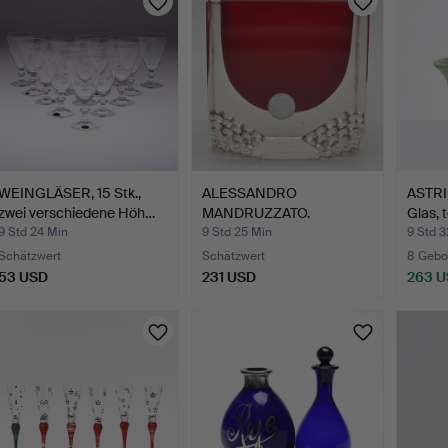
WEINGLÄSER, 15 Stk.,
ALESSANDRO
ASTRI
zwei verschiedene Höh…
MANDRUZZATO.
Glas, 
DESIGNER
9 Std 24 Min
9 Std 25 Min
9 Std 3
BLOCKSCHA…
Schätzwert
Schätzwert
8 Gebo
53 USD
231 USD
263 