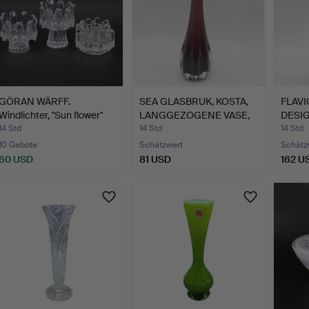
GÖRAN WÄRFF.
SEA GLASBRUK, KOSTA,
FLAVI
Windlichter, "Sun flower"
LANGGEZOGENE VASE,
DESI
und…
ST…
SEGU
14 Std
14 Std
14 Std
10 Gebote
Schätzwert
Schätz
60 USD
81 USD
162 U