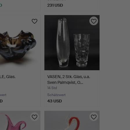
D
231 USD
E, Glas.
VASEN, 2 Stk. Glas, u.a.
Sven Palmqvist, O…
14 Std
wert
Schätzwert
SD
43 USD