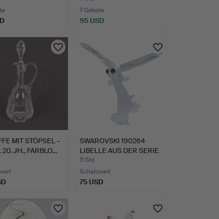
GNERSCH…
te
7 Gebote
SD
95 USD
FE MIT STÖPSEL –
SWAROVSKI 190264
20. JH., FARBLO…
LIBELLE AUS DER SERIE
"IM…
11 Std
wert
Schätzwert
SD
75 USD