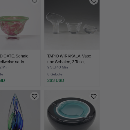
D GATE. Schale,
TAPIO WIRKKALA. Vase
teilweise satin…
und Schalen, 3 Teile,…
2 Min
9 Std 40 Min
te
8 Gebote
USD
263 USD