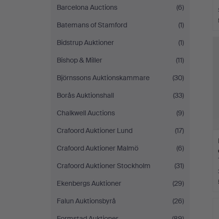
Barcelona Auctions
(6)
Batemans of Stamford
(1)
Bidstrup Auktioner
(1)
Bishop & Miller
(11)
Björnssons Auktionskammare
(30)
Borås Auktionshall
(33)
Chalkwell Auctions
(9)
Crafoord Auktioner Lund
(17)
Crafoord Auktioner Malmö
(6)
Crafoord Auktioner Stockholm
(31)
Ekenbergs Auktioner
(29)
Falun Auktionsbyrå
(26)
Formstad Auktioner
(89)