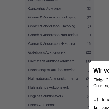
Garpenhus Auktioner
(13)
Gomér & Andersson Jönköping
(12)
Gomér & Andersson Linköping
(8)
Gomér & Andersson Norrköping
(41)
Gomér & Andersson Nyköping
(16)
Göteborgs Auktionsverk
(22)
Halmstads Auktionskammare
(33)
Wir v
Handelslagret Auktionsservice
(4)
Helsingborgs Auktionskammare
(22)
Einige C
Cookies,
Hälsinglands Auktionsverk
(10)
Höganäs Auktionsverk
(21)
Inh
Höörs Auktionshall
(9)
Auc