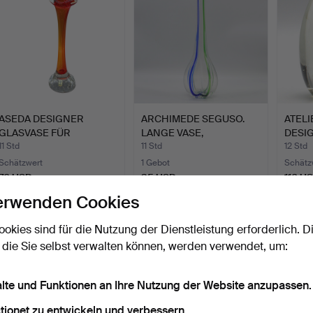
ASEDA DESIGNER
ARCHIMEDE SEGUSO.
ATELI
GLASVASE FÜR
LANGE VASE,
DESI
ORCHIDEEN, SCH…
STUDIOGLAS, …
BRIE
11 Std
11 Std
12 Std
Schätzwert
1 Gebot
Schätz
70 USD
35 USD
116 U
erwenden Cookies
ookies sind für die Nutzung der Dienstleistung erforderlich. D
 die Sie selbst verwalten können, werden verwendet, um:
alte und Funktionen an Ihre Nutzung der Website anzupassen.
tionet zu entwickeln und verbessern.