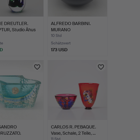
E DREUTLER.
ALFREDO BARBINI.
TUR, Studio Åhus
MURANO
DESIGNERSCHALE, ST…
10 Std
te
Schätzwert
SD
173 USD
SANDRO
CARLOS R. PEBAQUE.
RUZZATO.
Vase, Schale, 2 Teile, …
ANO
11 Std