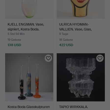
KJELL ENGMAN. Vase,
ULRICA HYDMAN-
signiert, Kosta Boda.
VALLIEN. Vase, Glas,
signier…
5 Std 54 Min
9 Tage
19 Gebote
18 Gebote
138 USD
422 USD
Kosta Boda Glasskulpturen
TAPIO WIRKKALA.