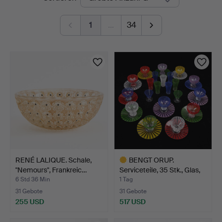
Auktionen
1
…
34
RENÉ LALIQUE. Schale,
BENGT ORUP.
"Nemours", Frankreic…
Serviceteile, 35 Stk., Glas,
"…
6 Std 36 Min
1 Tag
31 Gebote
31 Gebote
255 USD
517 USD
Ausgewähltes