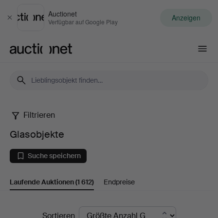
Auctionet
Anzeigen
Schließen
Verfügbar auf Google Play
Auctionet.com
Filtrieren
Glasobjekte
Glasobjekte
Suche speichern
Laufende Auktionen
(1 612)
Endpreise
Laufende
Sortieren