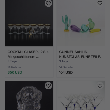
COCKTAILGLÄSER, 12 Stk.
GUNNEL SAHLIN.
Mit geschliffenem …
KUNSTGLAS, FÜNF TEILE.
Früc…
3 Tage
3 Tage
14 Gebote
14 Gebote
350 USD
104 USD