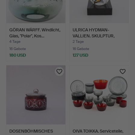
GÖRAN WÄRFF. Windlicht,
ULRICA HYDMAN-
Glas, "Polar", Kos…
VALLIEN. SKULPTUR,
"HUSGUD",…
4 Tage
2 Tage
16 Gebote
16 Gebote
180 USD
127 USD
DOSENBÖHMISCHES
OIVA TOIKKA. Serviceteile,