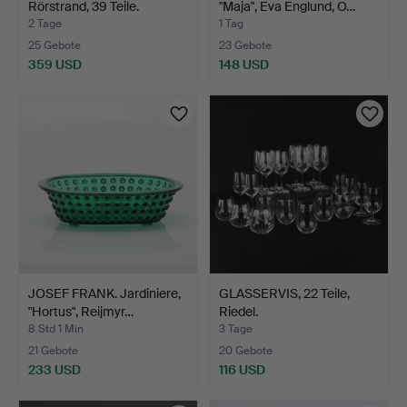
Rörstrand, 39 Teile.
"Maja", Eva Englund, O…
2 Tage
1 Tag
25 Gebote
23 Gebote
359 USD
148 USD
JOSEF FRANK. Jardiniere,
GLASSERVIS, 22 Teile,
"Hortus", Reijmyr…
Riedel.
8 Std 1 Min
3 Tage
21 Gebote
20 Gebote
233 USD
116 USD