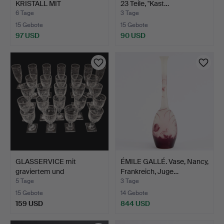
KRISTALL MIT
23 Teile, "Kast…
SILBERDECKEL.
6 Tage
3 Tage
15 Gebote
15 Gebote
97 USD
90 USD
GLASSERVICE mit
ÉMILE GALLÉ. Vase, Nancy,
graviertem und
Frankreich, Juge…
geschliffen…
5 Tage
3 Tage
15 Gebote
14 Gebote
159 USD
844 USD