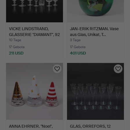
VICKE LINDSTRAND,
JAN-ERIK RITZMAN. Vase
GLASSERIE "DIAMANT", 92
aus Glas, Unikat, T…
…
10 Tage
3 Tage
17 Gebote
17 Gebote
211 USD
401 USD
ANNA EHRNER. "Noel",
GLAS, ORREFORS, 12