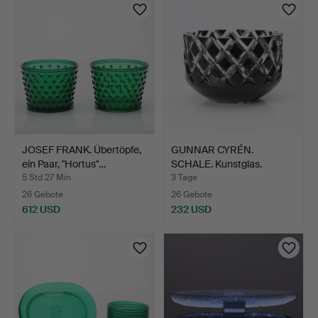
Objekt
JOSEF FRANK. Übertöpfe,
GUNNAR CYRÉN.
ein Paar, "Hortus"…
SCHALE. Kunstglas.
"Sofiero …
5 Std 27 Min
3 Tage
26 Gebote
26 Gebote
612 USD
232 USD