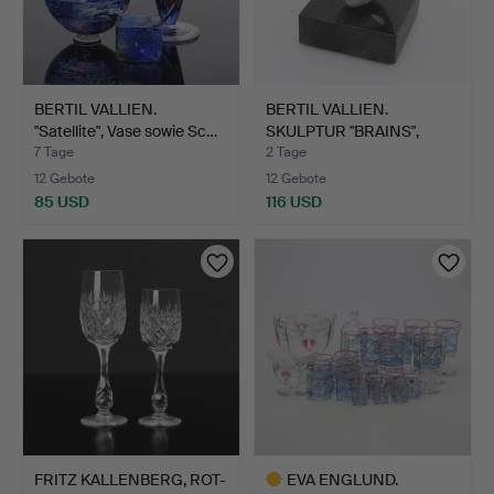
BERTIL VALLIEN.
BERTIL VALLIEN.
"Satellite", Vase sowie Sc…
SKULPTUR "BRAINS",
SANDGUS…
7 Tage
2 Tage
12 Gebote
12 Gebote
85 USD
116 USD
FRITZ KALLENBERG, ROT-
EVA ENGLUND.