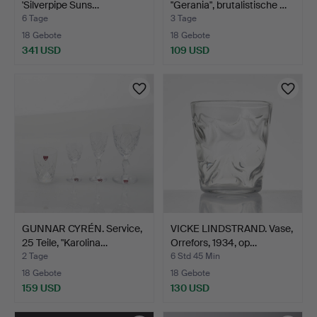
'Silverpipe Suns…
"Gerania", brutalistische …
6 Tage
3 Tage
18 Gebote
18 Gebote
341 USD
109 USD
GUNNAR CYRÉN. Service,
VICKE LINDSTRAND. Vase,
25 Teile, "Karolina…
Orrefors, 1934, op…
2 Tage
6 Std 45 Min
18 Gebote
18 Gebote
159 USD
130 USD