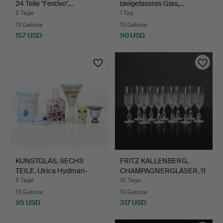
24 Teile "Festivo"…
bleigefasstes Glas,…
6 Tage
1 Tag
13 Gebote
13 Gebote
157 USD
90 USD
KUNSTGLAS, SECHS
FRITZ KALLENBERG,
TEILE. Ulrica Hydman-
CHAMPAGNERGLÄSER, 11
Vall…
STÜ…
5 Tage
10 Tage
13 Gebote
13 Gebote
95 USD
317 USD