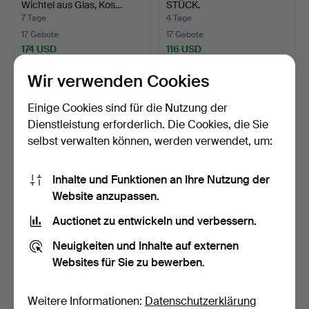
Wichtel aus Glas, Kos…
STÜCK.
7 Tage
4 Tage
17 Gebote
17 Gebote
174 USD
116 USD
Wir verwenden Cookies
Einige Cookies sind für die Nutzung der
Dienstleistung erforderlich. Die Cookies, die Sie
selbst verwalten können, werden verwendet, um:
Inhalte und Funktionen an Ihre Nutzung der
Website anzupassen.
Auctionet zu entwickeln und verbessern.
SELTERGLÄSER, 12 Stk.,
KJELL ENGMAN.
''Samba'', Reijmyre.
Skulpturen, 2 St., Glas, "Ca…
Neuigkeiten und Inhalte auf externen
1 Tag
9 Tage
Websites für Sie zu bewerben.
17 Gebote
17 Gebote
169 USD
116 USD
Weitere Informationen:
Datenschutzerklärung