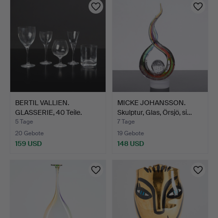
BERTIL VALLIEN.
MICKE JOHANSSON.
GLASSERIE, 40 Teile.
Skulptur, Glas, Örsjö, si…
"Chat…
5 Tage
7 Tage
20 Gebote
19 Gebote
159 USD
148 USD