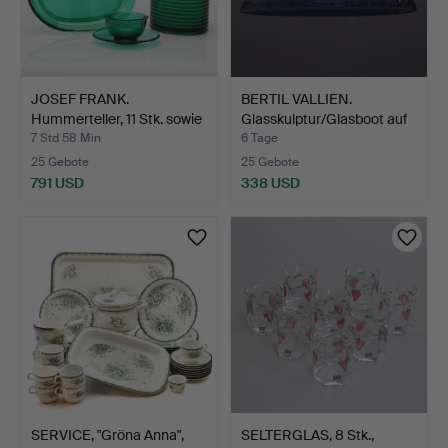
JOSEF FRANK.
BERTIL VALLIEN.
Hummerteller, 11 Stk. sowie
Glasskulptur/Glasboot auf
S…
…
7 Std 58 Min
6 Tage
25 Gebote
25 Gebote
791 USD
338 USD
SERVICE, "Gröna Anna",
SELTERGLAS, 8 Stk.,