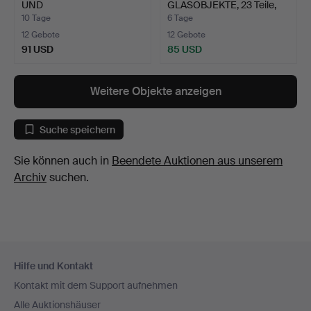
UND
GLASOBJEKTE, 23 Teile,
WEISSWEINGLÄSER…
"Maja"…
10 Tage
6 Tage
12 Gebote
12 Gebote
91 USD
85 USD
Ausgewähltes
Objekt
Weitere Objekte anzeigen
Suche speichern
Sie können auch in
Beendete Auktionen aus unserem
Archiv
suchen.
Fußzeilen-
Hilfe und Kontakt
Navigation
Kontakt mit dem Support aufnehmen
Alle Auktionshäuser