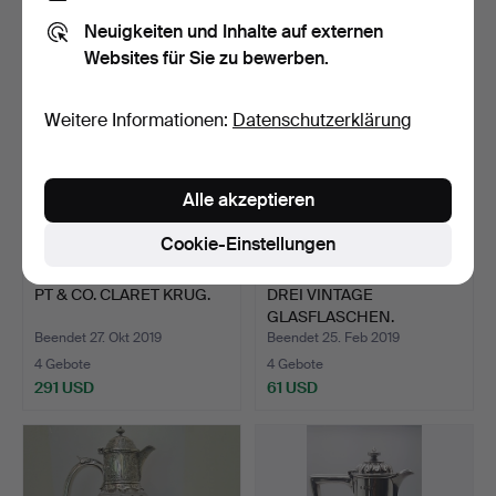
34 USD
34 USD
Neuigkeiten und Inhalte auf externen
Websites für Sie zu bewerben.
Weitere Informationen:
Datenschutzerklärung
Alle akzeptieren
Cookie-Einstellungen
PT & CO. CLARET KRUG.
DREI VINTAGE
GLASFLASCHEN.
Beendet 27. Okt 2019
Beendet 25. Feb 2019
4 Gebote
4 Gebote
291 USD
61 USD