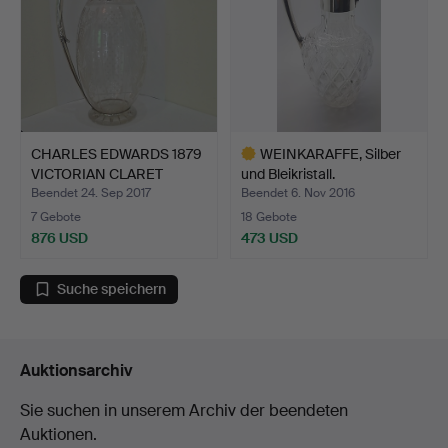
CHARLES EDWARDS 1879
WEINKARAFFE, Silber
VICTORIAN CLARET
und Bleikristall.
KRUG.
Beendet 24. Sep 2017
Beendet 6. Nov 2016
7 Gebote
18 Gebote
876 USD
473 USD
Ausgewähltes
Objekt
Suche speichern
Auktionsarchiv
Sie suchen in unserem Archiv der beendeten
Auktionen.