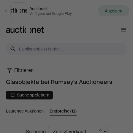
Auctionet
Anzeigen
Schließen
Verfügbar auf Google Play
Auctionet.com
Filtrieren
Glasobjekte
Glasobjekte bei Rumsey’s Auctioneers
bei
Suche speichern
Rumsey’s
Laufende Auktionen
Endpreise
(12)
Auctioneers
Endpreise
Sortieren