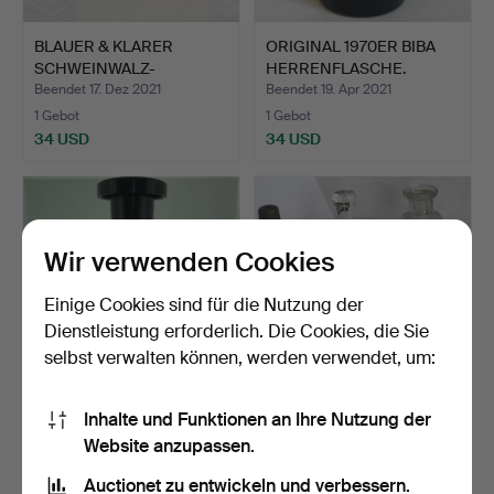
BLAUER & KLARER
ORIGINAL 1970ER BIBA
SCHWEINWALZ-
HERRENFLASCHE.
VERZIERUNG.
Beendet 17. Dez 2021
Beendet 19. Apr 2021
1 Gebot
1 Gebot
34 USD
34 USD
Wir verwenden Cookies
Einige Cookies sind für die Nutzung der
Dienstleistung erforderlich. Die Cookies, die Sie
selbst verwalten können, werden verwendet, um:
ORIGINAL BIBA
SAMMLUNG VON
Inhalte und Funktionen an Ihre Nutzung der
HERRENFLASCHE AUS
GLASBEKLEIDUNG.
Website anzupassen.
DEN 1970ER…
Beendet 7. Mär 2021
Beendet 3. Jun 2020
Auctionet zu entwickeln und verbessern.
1 Gebot
1 Gebot