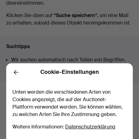
übereinstimmen.
Auktionen
Klicken Sie oben auf
“Suche speichern”
, um eine Mail
zu erhalten, sobald dieses Objekt hereingekommen ist.
Suchtipps
Wir suchen automatisch nach Teilen von Begriffen.
Geben Sie z.B.
band
ein, finden wir auch
Arm
band
uhr
.
Cookie-Einstellungen
Back
Unten werden die verschiedenen Arten von
Hier sind Objekte aus unserem
Cookies angezeigt, die auf der Auctionet-
Plattform verwendet werden. Sie können wählen,
Archiv, die mit Ihrer Suche
zu welchen Arten Sie Ihre Zustimmung geben.
übereinstimmen.
Weitere Informationen:
Datenschutzerklärung
Alle Objekte anzeigen