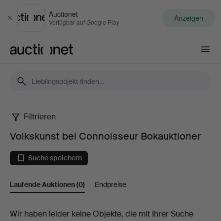
Auctionet
Anzeigen
Schließen
Verfügbar auf Google Play
Auctionet.com
Filtrieren
Volkskunst
Volkskunst bei Connoisseur Bokauktioner
bei
Suche speichern
Connoisseur
Laufende Auktionen
(0)
Endpreise
Bokauktioner
Laufende
Wir haben leider keine Objekte, die mit Ihrer Suche