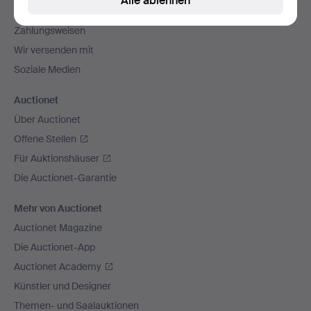
Alle ablehnen
Alle Auktionshäuser
Zahlungsweisen
Wir versenden mit
Soziale Medien
Auctionet
Über Auctionet
Offene Stellen
Für Auktionshäuser
Die Auctionet-Garantie
Mehr von Auctionet
Auctionet Magazine
Die Auctionet-App
Auctionet Academy
Künstler und Designer
Themen- und Saalauktionen