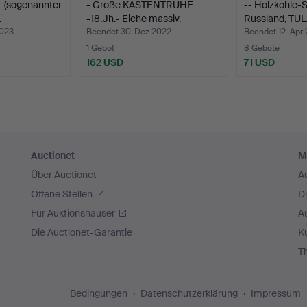
 (sogenannter
- Große KASTENTRUHE
-- Holzkohle
…
-18.Jh.- Eiche massiv.
Russland, TU
2023
Beendet 30. Dez 2022
Beendet 12. Apr
1 Gebot
8 Gebote
162 USD
71 USD
Auctionet
M
Über Auctionet
A
Offene Stellen
D
Für Auktionshäuser
A
Die Auctionet-Garantie
Kü
T
Bedingungen
Datenschutzerklärung
Impressum