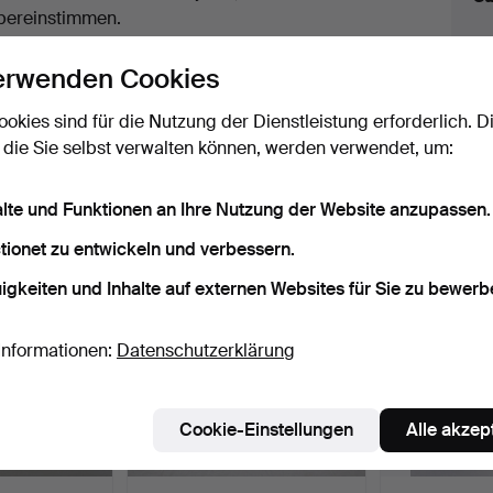
uktionen
bereinstimmen.
licken Sie oben auf
“Suche speichern”
, um eine
erwenden Cookies
ail zu erhalten, sobald dieses Objekt
ereingekommen ist.
ookies sind für die Nutzung der Dienstleistung erforderlich. D
 die Sie selbst verwalten können, werden verwendet, um:
 Archiv, die mit Ihrer Suche übereinsti
alte und Funktionen an Ihre Nutzung der Website anzupassen.
tionet zu entwickeln und verbessern.
igkeiten und Inhalte auf externen Websites für Sie zu bewerb
Informationen:
Datenschutzerklärung
Cookie-Einstellungen
Alle akzep