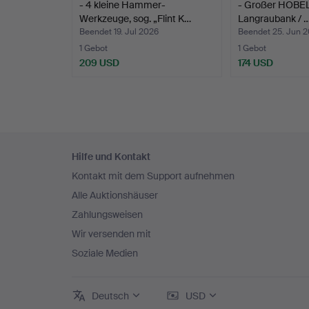
- 4 kleine Hammer-
- Großer HOBEL
Werkzeuge, sog. „Flint K…
Langraubank / 
Beendet 19. Jul 2026
Beendet 25. Jun 
1 Gebot
1 Gebot
209 USD
174 USD
Fußzeilen-
Hilfe und Kontakt
Navigation
Kontakt mit dem Support aufnehmen
Alle Auktionshäuser
Zahlungsweisen
Wir versenden mit
Soziale Medien
Deutsch
USD