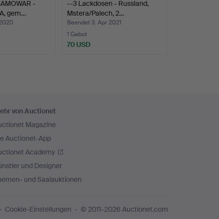
-SAMOWAR -
--3 Lackdosen - Russland,
LA, gem…
Mstera/Palech, 2…
 2020
Beendet 3. Apr 2021
1 Gebot
70 USD
ehr von Auctionet
uctionet Magazine
ie Auctionet-App
uctionet Academy
nstler und Designer
hemen- und Saalauktionen
Cookie-Einstellungen
© 2011-2026 Auctionet.com