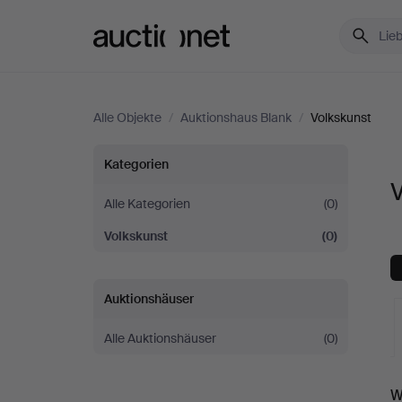
Auctionet.com
Alle Objekte
/
Auktionshaus Blank
/
Volkskunst
Volkskunst
Kategorien
V
bei
Alle Kategorien
(0)
Volkskunst
(0)
Auktionshaus
Blank
Auktionshäuser
Alle Auktionshäuser
(0)
L
W