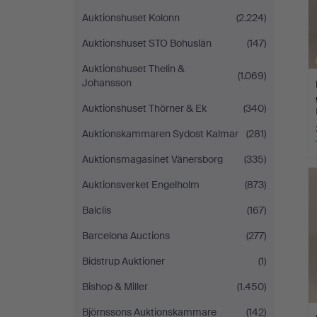
Auktionshuset Kolonn
(2.224)
Auktionshuset STO Bohuslän
(147)
Auktionshuset Thelin &
(1.069)
Johansson
Auktionshuset Thörner & Ek
(340)
Auktionskammaren Sydost Kalmar
(281)
Auktionsmagasinet Vänersborg
(335)
Auktionsverket Engelholm
(873)
Balclis
(167)
Barcelona Auctions
(277)
Bidstrup Auktioner
(1)
Bishop & Miller
(1.450)
Björnssons Auktionskammare
(142)