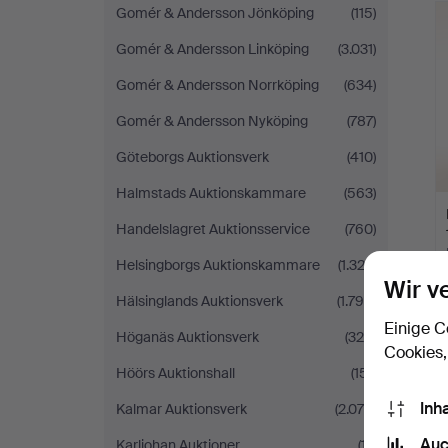
Gomér & Andersson Jönköping
(115)
Gomér & Andersson Linköping
(3.031)
Gomér & Andersson Norrköping
(634)
Gomér & Andersson Nyköping
(787)
Göteborgs Auktionsverk
(410)
Halmstads Auktionskammare
(563)
Handelslagret Auktionsservice
(760)
Helsingborgs Auktionskammare
(1.323)
Wir v
Hälsinglands Auktionsverk
(1.790)
Einige C
Höganäs Auktionsverk
(326)
Cookies,
Höörs Auktionshall
(151)
Inh
Kalmar Auktionsverk
(2.075)
Auc
Karljohan Auktioner
(17)