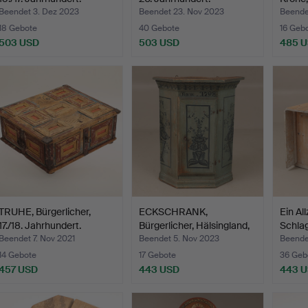
Beendet 3. Dez 2023
Beendet 23. Nov 2023
Beende
18 Gebote
40 Gebote
16 Geb
503 USD
503 USD
485 
TRUHE, Bürgerlicher,
ECKSCHRANK,
Ein Al
17./18. Jahrhundert.
Bürgerlicher, Hälsingland,
Schla
dat…
frühe
Beendet 7. Nov 2021
Beendet 5. Nov 2023
Beende
14 Gebote
17 Gebote
36 Geb
457 USD
443 USD
443 