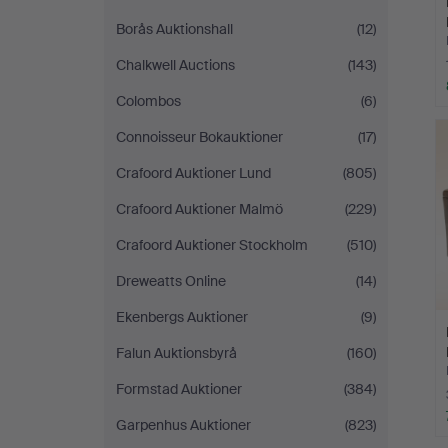
Borås Auktionshall
(12)
Chalkwell Auctions
(143)
Colombos
(6)
Connoisseur Bokauktioner
(17)
Crafoord Auktioner Lund
(805)
Crafoord Auktioner Malmö
(229)
Crafoord Auktioner Stockholm
(510)
Dreweatts Online
(14)
Ekenbergs Auktioner
(9)
Falun Auktionsbyrå
(160)
Formstad Auktioner
(384)
Garpenhus Auktioner
(823)