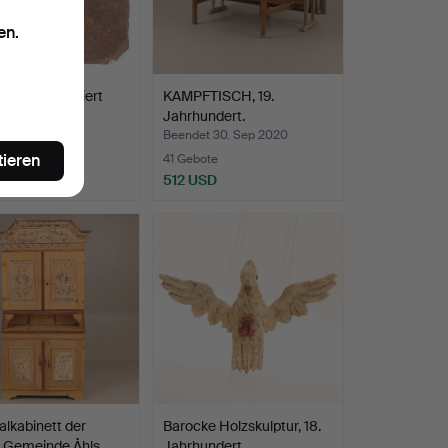
en.
, Stein, datiert
KAMPFTISCH, 19.
Jahrhundert.
 17. Mär 2022
Beendet 30. Sep 2020
tieren
ote
41 Gebote
USD
512 USD
lkabinett der
Barocke Holzskulptur, 18.
 Gemeinde Åhls, …
Jahrhundert.