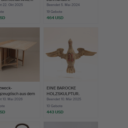
t 22. Okt 2025
Beendet 5. Mai 2024
ote
19 Gebote
USD
464 USD
lzweck-
EINE BAROCKE
gzeugtisch aus dem
HOLZSKULPTUR.
…
t 10. Mai 2026
Beendet 10. Mär 2025
ote
10 Gebote
USD
443 USD