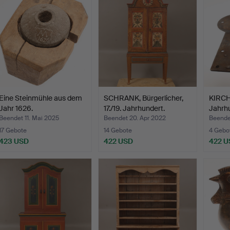
Eine Steinmühle aus dem
SCHRANK, Bürgerlicher,
KIRCHE
Jahr 1626.
17./19. Jahrhundert.
Jahrhu
Beendet 11. Mai 2025
Beendet 20. Apr 2022
Beende
17 Gebote
14 Gebote
4 Gebo
423 USD
422 USD
422 U