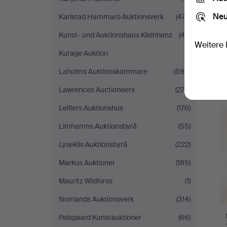
Neu
Karlstad Hammarö Auktionsverk
(477)
Kunst- und Auktionshaus Kleinhenz
(43)
Weitere 
Kurage Auktion
(1)
Laholms Auktionskammare
(598)
Lawrences Auctioneers
(276)
Leiflers Auktionshus
(176)
Limhamns Auktionsbyrå
(55)
Lysekils Auktionsbyrå
(222)
Markus Auktioner
(185)
Mauritz Widforss
(1)
Norrlands Auktionsverk
(314)
Palsgaard Kunstauktioner
(66)