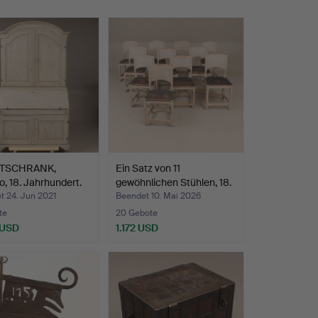
TSCHRANK,
Ein Satz von 11
, 18. Jahrhundert.
gewöhnlichen Stühlen, 18.
…
t 24. Jun 2021
Beendet 10. Mai 2026
te
20 Gebote
 USD
1.172 USD