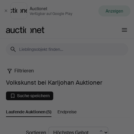
Auctionet
Anzeigen
Schließen
Verfügbar auf Google Play
Auctionet.com
Filtrieren
Volkskunst
Volkskunst bei Karljohan Auktioner
bei
Suche speichern
Karljohan
Laufende Auktionen
(5)
Endpreise
Auktioner
Laufende
Sortieren