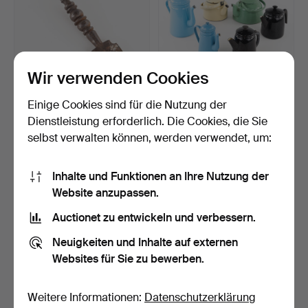
Wir verwenden Cookies
Einige Cookies sind für die Nutzung der
KNOPFLOCHEISEN. 17./18.
KAFFEKANNEN, Blech, 6
Jahrhundert, Eisen.
Stück.
Dienstleistung erforderlich. Die Cookies, die Sie
6 Tage
4 Tage
selbst verwalten können, werden verwendet, um:
1 Gebot
Schätzwert
22 USD
43 USD
Inhalte und Funktionen an Ihre Nutzung der
Website anzupassen.
Auctionet zu entwickeln und verbessern.
Neuigkeiten und Inhalte auf externen
Websites für Sie zu bewerben.
Weitere Informationen:
Datenschutzerklärung