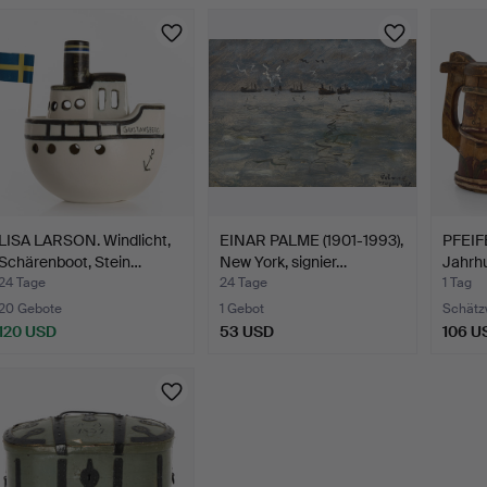
LISA LARSON. Windlicht,
EINAR PALME (1901-1993),
PFEIF
Schärenboot, Stein…
New York, signier…
Jahrhu
24 Tage
24 Tage
1 Tag
20 Gebote
1 Gebot
Schätz
120 USD
53 USD
106 U