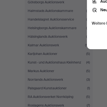
Auc
Göteborgs Auktionsverk
(1)
Neu
Halmstads Auktionskammare
(4)
Handelslagret Auktionsservice
(5)
Weitere 
Helsingborgs Auktionskammare
(4)
Hälsinglands Auktionsverk
(8)
Kalmar Auktionsverk
(16)
Karljohan Auktioner
(5)
Kunst- und Auktionshaus Kleinhenz
(4)
Markus Auktioner
(5)
Norrlands Auktionsverk
(3)
Palsgaard Kunstauktioner
(1)
RA Auktionsverket Norrköping
(5)
Roslagens Auktionsverk
(7)