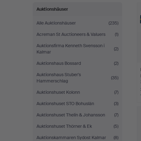
Auktionshäuser
Alle Auktionshäuser
(235)
Acreman St Auctioneers & Valuers
(1)
Auktionsfirma Kenneth Svensson i
(2)
Kalmar
Auktionshaus Bossard
(2)
Auktionshaus Stuber's
(35)
Hammerschlag
Auktionshuset Kolonn
(7)
Auktionshuset STO Bohuslän
(3)
Auktionshuset Thelin & Johansson
(7)
Auktionshuset Thörner & Ek
(5)
Auktionskammaren Sydost Kalmar
(8)