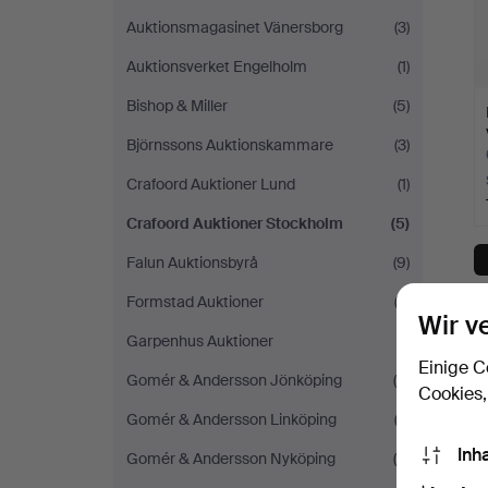
Auktionsmagasinet Vänersborg
(3)
Auktionsverket Engelholm
(1)
Bishop & Miller
(5)
Björnssons Auktionskammare
(3)
Crafoord Auktioner Lund
(1)
Crafoord Auktioner Stockholm
(5)
Falun Auktionsbyrå
(9)
Formstad Auktioner
(2)
S
Wir v
Garpenhus Auktioner
(1)
Einige C
Gomér & Andersson Jönköping
(5)
Cookies,
Gomér & Andersson Linköping
(2)
Inh
Gomér & Andersson Nyköping
(4)