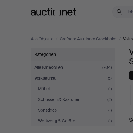
Auctionet.com
Alle Objekte
/
Crafoord Auktioner Stockholm
/
Volks
V
Volkskunst
Kategorien
bei
Alle Kategorien
(704)
Volkskunst
(5)
Crafoord
Möbel
(1)
Auktioner
Schüsseln & Kästchen
(2)
Stockholm
Sonstiges
(1)
L
S
Werkzeug & Geräte
(1)
A