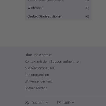
Wickmans
(1)
Örebro Stadsauktioner
(6)
Fußzeilen-
Hilfe und Kontakt
Navigation
Kontakt mit dem Support aufnehmen
Alle Auktionshäuser
Zahlungsweisen
Wir versenden mit
Soziale Medien
Deutsch
USD