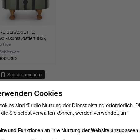
REISEKASSETTE,
Volkskunst, datiert 1837,
E…
6 Tage
Schätzwert
106 USD
Suche speichern
ie können auch in
Beendete Auktionen aus unserem Archiv
su
erwenden Cookies
ookies sind für die Nutzung der Dienstleistung erforderlich. D
 die Sie selbst verwalten können, werden verwendet, um:
alte und Funktionen an Ihre Nutzung der Website anzupassen.