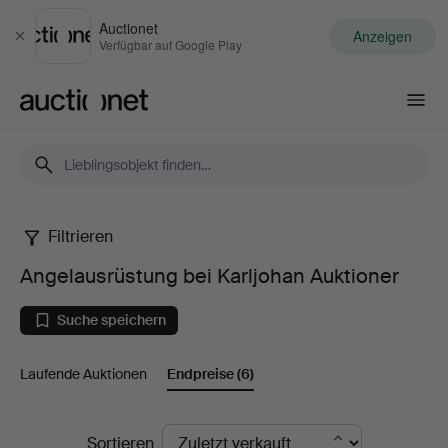
Auctionet
Anzeigen
Schließen
Verfügbar auf Google Play
Auctionet.com
Filtrieren
Angelausrüstung
Angelausrüstung bei Karljohan Auktioner
bei
Suche speichern
Karljohan
Laufende Auktionen
Endpreise
(6)
Auktioner
Endpreise
Sortieren