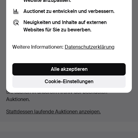
Website anzupassen.
Auctionet zu entwickeln und verbessern.
ANGELRUTEN MIT
ANGELRUTEN. 8 Stk., u. a.
ROLLEN. 4 Stk., u. a. ABU.
ABU, Ron Thompso…
Neuigkeiten und Inhalte auf externen
Beendet 25. Mai 2026
Beendet 25. Mai 2026
Websites für Sie zu bewerben.
7 Gebote
1 Gebot
48 USD
22 USD
Weitere Informationen:
Datenschutzerklärung
Suche speichern
Alle akzeptieren
Auktionsarchiv
Cookie-Einstellungen
Sie suchen in unserem Archiv der beendeten
Auktionen.
Stattdessen laufende Auktionen anzeigen.