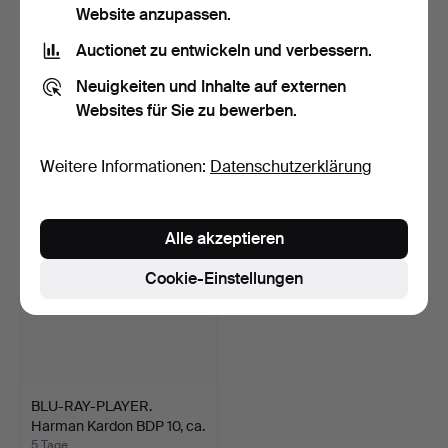
Website anzupassen.
Auctionet zu entwickeln und verbessern.
VHS-PLAYER. Panasonic
VERSTÄRKER. Sansui B-
Neuigkeiten und Inhalte auf externen
NV-W1, 90er Jahre, J…
2101, 80er Jahre, Jap…
Websites für Sie zu bewerben.
15 Std
18 Std
4 Gebote
27 Gebote
58 USD
296 USD
Weitere Informationen:
Datenschutzerklärung
Alle akzeptieren
Cookie-Einstellungen
BLU-RAY-PLAYER.
Harman Kardon BDP 10, ca.
…
5 Tage