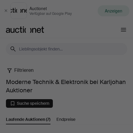
Auctionet
Anzeigen
Schließen
Verfügbar auf Google Play
Auctionet.com
Filtrieren
Moderne
Moderne Technik & Elektronik bei Karljohan
Technik
Auktioner
&
Suche speichern
Elektronik
Laufende Auktionen
(7)
Endpreise
bei