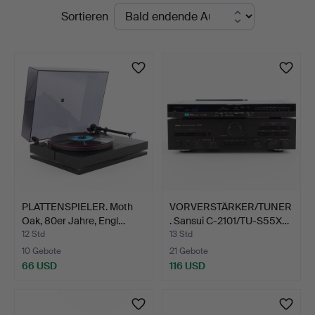
Laufende
Sortieren
Karljohan
Auktionen
Auktioner
PLATTENSPIELER. Moth
VORVERSTÄRKER/TUNER
Oak, 80er Jahre, Engl…
. Sansui C-2101/TU-S55X…
12 Std
13 Std
10 Gebote
21 Gebote
66 USD
116 USD