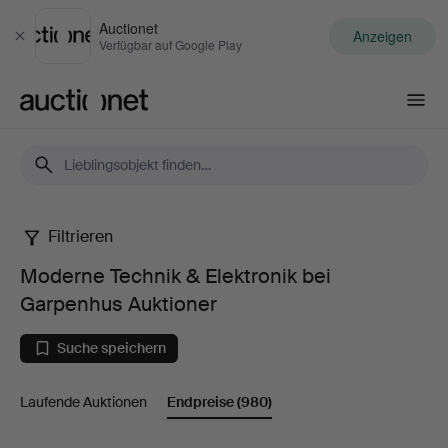
Auctionet
Anzeigen
Schließen
Verfügbar auf Google Play
Auctionet.com
Filtrieren
Moderne
Moderne Technik & Elektronik bei
Technik
Garpenhus Auktioner
&
Suche speichern
Elektronik
Laufende Auktionen
Endpreise
(980)
bei