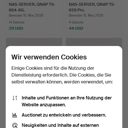
NAS-SERVER, QNAP TS-
NAS-SERVER, QNAP TS-
664-8G.
659 Pro.
Beendet 15. Mai 2026
Beendet 15. Mai 2026
14 Gebote
4 Gebote
211 USD
44 USD
Wir verwenden Cookies
Einige Cookies sind für die Nutzung der
Dienstleistung erforderlich. Die Cookies, die Sie
selbst verwalten können, werden verwendet, um:
Inhalte und Funktionen an Ihre Nutzung der
NAS-SERVER, QNAP TS-
NAS-SERVER, 2 Stk.,
Website anzupassen.
x73A TS-673A-8G Server…
QNAP TS-653A & TS-
453A.
Beendet 15. Mai 2026
Beendet 15. Mai 2026
Auctionet zu entwickeln und verbessern.
30 Gebote
13 Gebote
373 USD
140 USD
Neuigkeiten und Inhalte auf externen