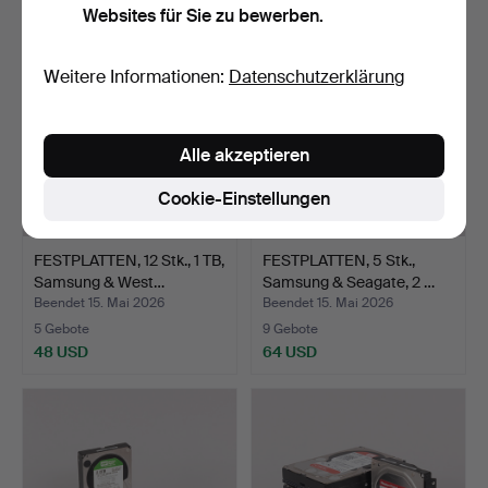
Websites für Sie zu bewerben.
Weitere Informationen:
Datenschutzerklärung
Alle akzeptieren
Cookie-Einstellungen
FESTPLATTEN, 12 Stk., 1 TB,
FESTPLATTEN, 5 Stk.,
Samsung & West…
Samsung & Seagate, 2 …
Beendet 15. Mai 2026
Beendet 15. Mai 2026
5 Gebote
9 Gebote
48 USD
64 USD