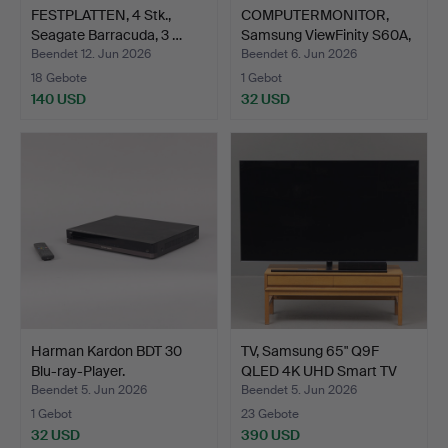
FESTPLATTEN, 4 Stk.,
COMPUTERMONITOR,
Seagate Barracuda, 3 …
Samsung ViewFinity S60A,
…
Beendet 12. Jun 2026
Beendet 6. Jun 2026
18 Gebote
1 Gebot
140 USD
32 USD
Harman Kardon BDT 30
TV, Samsung 65" Q9F
Blu-ray-Player.
QLED 4K UHD Smart TV
Q…
Beendet 5. Jun 2026
Beendet 5. Jun 2026
1 Gebot
23 Gebote
32 USD
390 USD