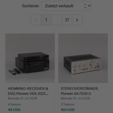
Endpreise
Sortieren
Garpenhus
Auktioner
1
…
21
HEIMKINO-RECEIVER &
STEREOVERSTÄRKER,
DVD, Pioneer VSX-2021,…
Pioneer SA 7500 II.
Beendet 31. Jul 2026
Beendet 31. Jul 2026
4 Gebote
17 Gebote
48 USD
169 USD