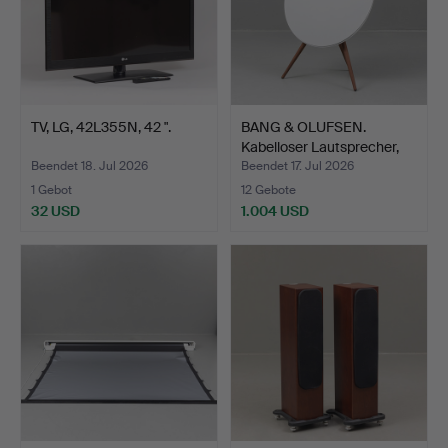
TV, LG, 42L355N, 42 ".
BANG & OLUFSEN.
Kabelloser Lautsprecher,
B…
Beendet 18. Jul 2026
Beendet 17. Jul 2026
1 Gebot
12 Gebote
32 USD
1.004 USD