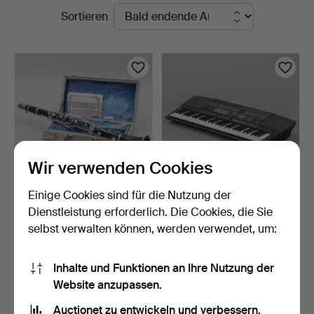
Laufende
Sortieren
Auktionen
Wir verwenden Cookies
Einige Cookies sind für die Nutzung der
KLARINETTE, Lignatone,
KEYBOARD, Yamaha PSR-
Dienstleistung erforderlich. Die Cookies, die Sie
Tschechoslowakei, Y…
38, 1990er Jahre.
selbst verwalten können, werden verwendet, um:
2 Tage
8 Tage
4 Gebote
Schätzwert
48 USD
64 USD
Inhalte und Funktionen an Ihre Nutzung der
Website anzupassen.
Suche speichern
Auctionet zu entwickeln und verbessern.