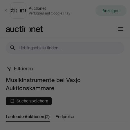
Auctionet
Anzeigen
Schließen
Verfügbar auf Google Play
Auctionet.com
Filtrieren
Musikinstrumente
Musikinstrumente bei Växjö
bei
Auktionskammare
Växjö
Suche speichern
Auktionskammare
Laufende Auktionen
(2)
Endpreise