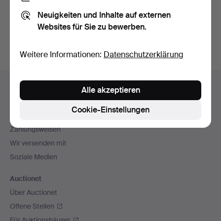
Sie können auch in
Beendete Auktionen aus unserem
Neuigkeiten und Inhalte auf externen
Archiv
suchen.
Websites für Sie zu bewerben.
Weitere Informationen:
Datenschutzerklärung
Fußzeilen-
Hilfe und Kontakt
Alle akzeptieren
Navigation
Kontakt mit dem Support aufnehmen
Cookie-Einstellungen
Alle Auktionshäuser
Zahlungsweisen
Wir versenden mit
Soziale Medien
Auctionet
Über Auctionet
Offene Stellen
Für Auktionshäuser