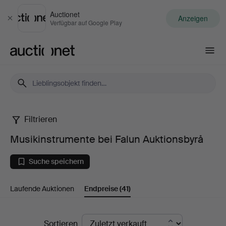
Auctionet
Anzeigen
Schließen
Verfügbar auf Google Play
Auctionet.com
Filtrieren
Musikinstrumente
Musikinstrumente bei Falun Auktionsbyrå
bei
Suche speichern
Falun
Laufende Auktionen
Endpreise
(41)
Auktionsbyrå
Endpreise
Sortieren