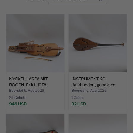
NYCKELHARPA MIT
INSTRUMENT, 20.
BOGEN, Erik L 1978.
Jahrhundert, gebeiztes
Hol…
Beendet 5. Aug 2026
Beendet 5. Aug 2026
29 Gebote
1 Gebot
946 USD
32 USD