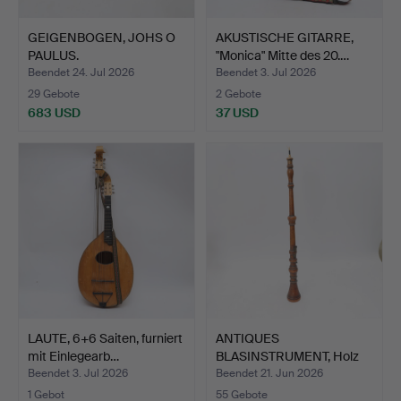
GEIGENBOGEN, JOHS O
AKUSTISCHE GITARRE,
PAULUS.
"Monica" Mitte des 20.…
Beendet 24. Jul 2026
Beendet 3. Jul 2026
29 Gebote
2 Gebote
683 USD
37 USD
LAUTE, 6+6 Saiten, furniert
ANTIQUES
mit Einlegearb…
BLASINSTRUMENT, Holz
mit Details …
Beendet 3. Jul 2026
Beendet 21. Jun 2026
1 Gebot
55 Gebote