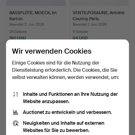
BASSFLÖTE, MOECK, im
VENTILPOSAUNE, Antoine
Karton.
Courtoy, Paris.
Beendet 2. Jun 2026
Beendet 1. Jun 2026
24 Gebote
6 Gebote
180 USD
64 USD
Wir verwenden Cookies
Einige Cookies sind für die Nutzung der
Dienstleistung erforderlich. Die Cookies, die Sie
selbst verwalten können, werden verwendet, um:
Inhalte und Funktionen an Ihre Nutzung der
Website anzupassen.
Auctionet zu entwickeln und verbessern.
PIANOAKKORDEON,
BASTUBA, Couesnon Paris,
Hagström, "Constellation" …
Frankreich, Messi…
Neuigkeiten und Inhalte auf externen
Beendet 28. Mai 2026
Beendet 28. Mai 2026
Websites für Sie zu bewerben.
6 Gebote
3 Gebote