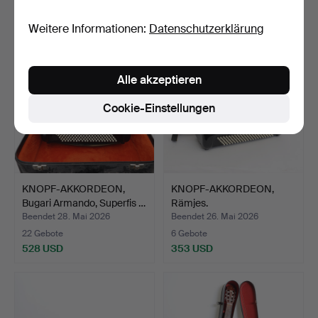
58 USD
106 USD
Weitere Informationen:
Datenschutzerklärung
Alle akzeptieren
Cookie-Einstellungen
KNOPF-AKKORDEON,
KNOPF-AKKORDEON,
Bugari Armando, Superfis …
Rämjes.
Beendet 28. Mai 2026
Beendet 26. Mai 2026
22 Gebote
6 Gebote
528 USD
353 USD