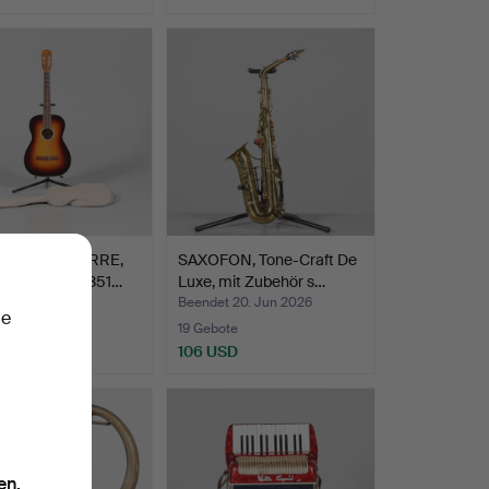
ISCHE GITARRE,
SAXOFON, Tone-Craft De
 gestempelt 1351…
Luxe, mit Zubehör s…
t 24. Jun 2026
Beendet 20. Jun 2026
ie
te
19 Gebote
SD
106 USD
en.