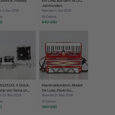
ÄRKER, Peavey.
Ein Cello aus dem 18./20.
Jahrhundert.
t 3. Apr 2026
Beendet 2. Apr 2026
te
39 Gebote
SD
640 USD
GZEUG, 4 Stück,
Klavierakkordeon, Modell
star von Tama un…
De Luxe, Paolo So…
t 22. Mär 2026
Beendet 21. Mär 2026
te
31 Gebote
D
380 USD