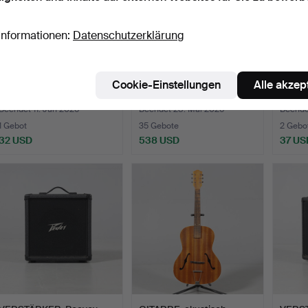
Informationen:
Datenschutzerklärung
PIANODRAGSPEL,
GITARRE, Levin, Modell LT-
TUBA, 
Cookie-Einstellungen
Alle akzep
Gamma.
16.
Beendet 11. Jun 2026
Beendet 28. Mai 2026
Beende
1 Gebot
35 Gebote
2 Gebo
32 USD
538 USD
37 US