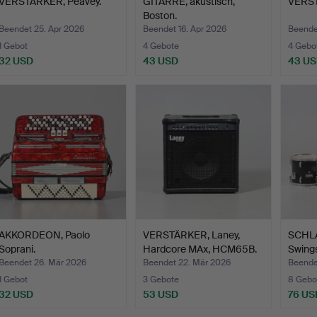
VERSTÄRKER, Peavey.
GITARRE, akustisch,
VERST
Boston.
Beendet 25. Apr 2026
Beendet 16. Apr 2026
Beende
1 Gebot
4 Gebote
4 Gebo
32 USD
43 USD
43 U
AKKORDEON, Paolo
VERSTÄRKER, Laney,
SCHLA
Soprani.
Hardcore MAx, HCM65B.
Swing
Beendet 26. Mär 2026
Beendet 22. Mär 2026
Beende
1 Gebot
3 Gebote
8 Gebo
32 USD
53 USD
76 US