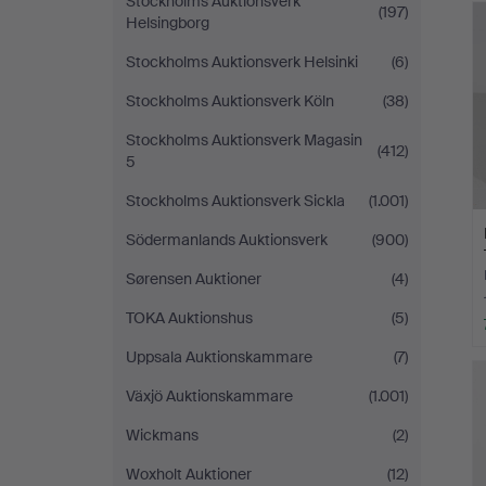
Stockholms Auktionsverk
(197)
Helsingborg
Stockholms Auktionsverk Helsinki
(6)
Stockholms Auktionsverk Köln
(38)
Stockholms Auktionsverk Magasin
(412)
5
Stockholms Auktionsverk Sickla
(1.001)
Södermanlands Auktionsverk
(900)
Sørensen Auktioner
(4)
TOKA Auktionshus
(5)
Uppsala Auktionskammare
(7)
Växjö Auktionskammare
(1.001)
Wickmans
(2)
Woxholt Auktioner
(12)