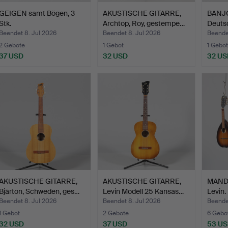
GEIGEN samt Bögen, 3
AKUSTISCHE GITARRE,
BANJO
Stk.
Archtop, Roy, gestempe…
Deuts
Beendet 8. Jul 2026
Beendet 8. Jul 2026
Beende
2 Gebote
1 Gebot
1 Gebot
37 USD
32 USD
32 US
AKUSTISCHE GITARRE,
AKUSTISCHE GITARRE,
MANDO
Bjärton, Schweden, ges…
Levin Modell 25 Kansas…
Levin.
Beendet 8. Jul 2026
Beendet 8. Jul 2026
Beende
1 Gebot
2 Gebote
6 Gebo
32 USD
37 USD
53 U