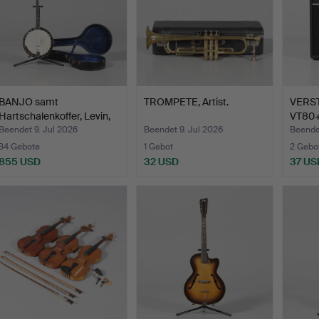
BANJO samt
TROMPETE, Artist.
VERST
Hartschalenkoffer, Levin,
VT80+
Super…
Beendet 9. Jul 2026
Beendet 9. Jul 2026
Beendet
34 Gebote
1 Gebot
2 Gebo
855 USD
32 USD
37 US