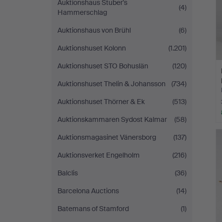
Auktionshaus Stuber's
(4)
Hammerschlag
Auktionshaus von Brühl
(6)
Auktionshuset Kolonn
(1.201)
Auktionshuset STO Bohuslän
(120)
Auktionshuset Thelin & Johansson
(734)
Auktionshuset Thörner & Ek
(513)
Auktionskammaren Sydost Kalmar
(58)
Auktionsmagasinet Vänersborg
(137)
Auktionsverket Engelholm
(216)
Balclis
(36)
Barcelona Auctions
(14)
Batemans of Stamford
(1)