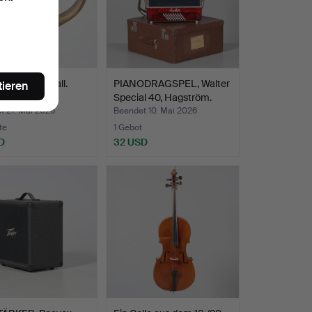
2 Stück, Metall.
PIANODRAGSPEL, Walter
tieren
Special 40, Hagström.
t 21. Mai 2026
Beendet 10. Mai 2026
te
1 Gebot
D
32 USD