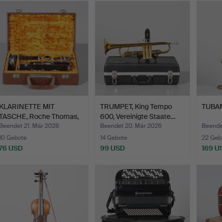
KLARINETTE MIT
TRUMPET, King Tempo
TUBAM,
TASCHE, Roche Thomas,
600, Vereinigte Staate…
Marig…
Beendet 21. Mär 2026
Beendet 20. Mär 2026
Beende
10 Gebote
14 Gebote
22 Geb
76 USD
99 USD
169 U