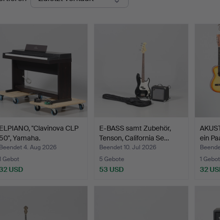
ELPIANO, "Clavinova CLP
E-BASS samt Zubehör,
AKUST
50", Yamaha.
Tenson, California Se…
ein Pa
Beendet 4. Aug 2026
Beendet 10. Jul 2026
Beendet
1 Gebot
5 Gebote
1 Gebot
32 USD
53 USD
32 US