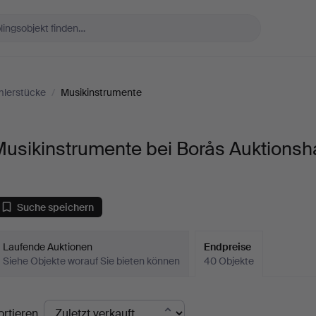
lerstücke
/
Musikinstrumente
usikinstrumente bei Borås Auktionsha
Suche speichern
Laufende Auktionen
Endpreise
Siehe Objekte worauf Sie bieten können
40 Objekte
ndpreise
ortieren