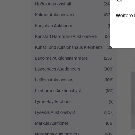
Höörs Auktionshall
(245)
Kalmar Auktionsverk
(527)
Weitere 
Karljohan Auktioner
(13)
Karlstad Hammarö Auktionsverk
(331)
Kunst- und Auktionshaus Kleinhenz
(22)
Laholms Auktionskammare
(239)
Lawrences Auctioneers
(306)
Leiflers Auktionshus
(106)
Limhamns Auktionsbyrå
(151)
Lyme Bay Auctions
(5)
Lysekils Auktionsbyrå
(207)
Markus Auktioner
(68)
Norrlands Auktionsverk
(102)