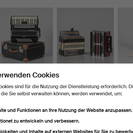
PIANODRAGSPEL, Favorit
AKKORDEON sowie
AKUST
erwenden Cookies
Royal Standard.
DIATONISCHES KNOPF-
Levin,
AKKORDE…
Beendet 1. Jul 2026
Beendet 1. Jul 2026
Beende
ookies sind für die Nutzung der Dienstleistung erforderlich. D
1 Gebot
3 Gebote
7 Gebo
 die Sie selbst verwalten können, werden verwendet, um:
32 USD
43 USD
58 U
alte und Funktionen an Ihre Nutzung der Website anzupassen.
tionet zu entwickeln und verbessern.
igkeiten und Inhalte auf externen Websites für Sie zu bewerb