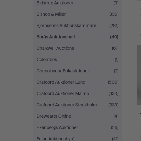
Bidstrup Auktioner
(9)
Bishop & Miller
(336)
Björnssons Auktionskammare
(281)
Borås Auktionshall
(40)
Chalkwell Auctions
(61)
Colombos
(1)
Connoisseur Bokauktioner
(2)
Crafoord Auktioner Lund
(506)
Crafoord Auktioner Malmö
(334)
Crafoord Auktioner Stockholm
(339)
Dreweatts Online
(4)
Ekenbergs Auktioner
(26)
Falun Auktionsbyrå
(41)