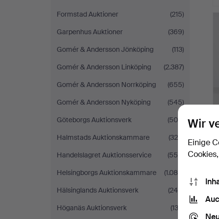
Formstad Auktioner
(215)
Garpenhus Auktioner
(369)
Gomér & Andersson Jönköping
(113)
Gomér & Andersson Linköping
(2.387)
Gomér & Andersson Norrköping
(655)
Gomér & Andersson Nyköping
(545)
Göteborgs Auktionsverk
(509)
Wir v
Halmstads Auktionskammare
(328)
Einige C
Cookies,
Handelslagret Auktionsservice
(556)
Helsingborgs Auktionskammare
(1.086)
Inh
Hälsinglands Auktionsverk
(248)
Auc
Höganäs Auktionsverk
(132)
Neu