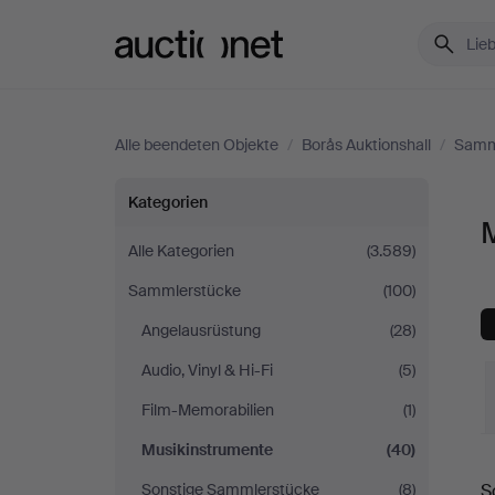
Auctionet.com
Alle beendeten Objekte
/
Borås Auktionshall
/
Samm
Musikinstrumente
Kategorien
M
bei
Alle Kategorien
(3.589)
Sammlerstücke
(100)
Borås
Angelausrüstung
(28)
Auktionshall
Audio, Vinyl & Hi-Fi
(5)
Film-Memorabilien
(1)
Musikinstrumente
(40)
E
Sonstige Sammlerstücke
(8)
S