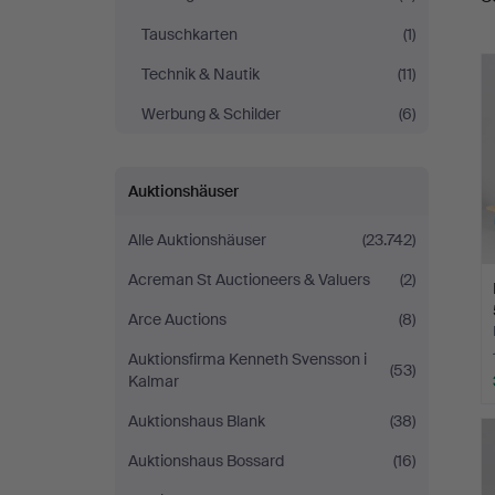
Tauschkarten
(1)
Technik & Nautik
(11)
Werbung & Schilder
(6)
Auktionshäuser
Alle Auktionshäuser
(23.742)
Acreman St Auctioneers & Valuers
(2)
Arce Auctions
(8)
Auktionsfirma Kenneth Svensson i
(53)
Kalmar
Auktionshaus Blank
(38)
Auktionshaus Bossard
(16)