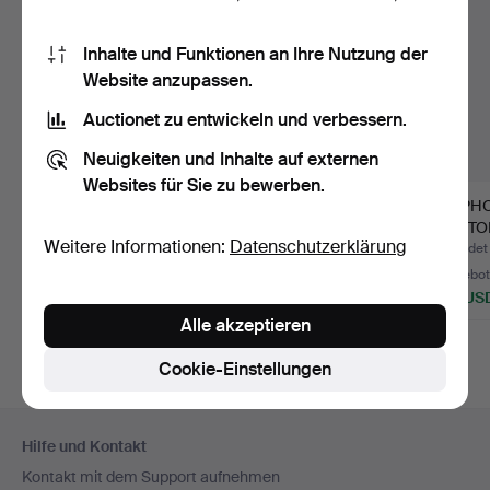
Inhalte und Funktionen an Ihre Nutzung der
Website anzupassen.
Auctionet zu entwickeln und verbessern.
Neuigkeiten und Inhalte auf externen
Websites für Sie zu bewerben.
UKULELE-BANJOS.
HÖFNER
EPIPH
AKUSTIKGITARRE.
CUSTO
Weitere Informationen:
Datenschutzerklärung
Beendet 24. Mai 2026
Beendet 10. Mai 2026
Beendet 
1 Gebot
4 Gebote
10 Gebo
108 USD
175 USD
192 US
Alle akzeptieren
Cookie-Einstellungen
Fußzeilen-
Hilfe und Kontakt
Navigation
Kontakt mit dem Support aufnehmen