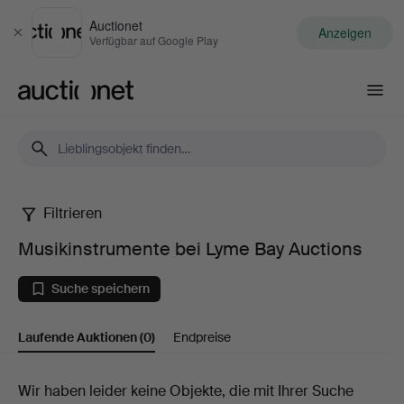
Auctionet
Anzeigen
Schließen
Verfügbar auf Google Play
Auctionet.com
Filtrieren
Musikinstrumente
Musikinstrumente bei Lyme Bay Auctions
bei
Suche speichern
Lyme
Laufende Auktionen
(0)
Endpreise
Bay
Auctions
Laufende
Wir haben leider keine Objekte, die mit Ihrer Suche