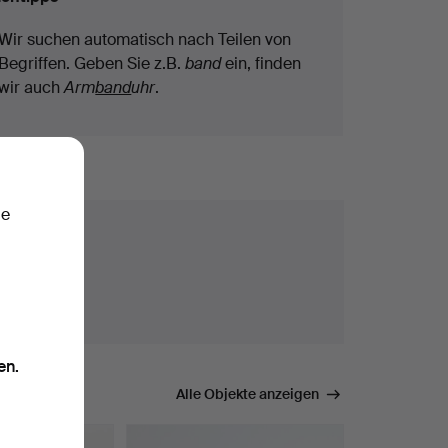
Wir suchen automatisch nach Teilen von
Begriffen. Geben Sie z.B.
band
ein, finden
wir auch
Arm
band
uhr
.
ie
en.
mmen.
Alle Objekte anzeigen