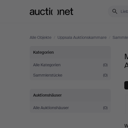
Auctionet.com
Alle Objekte
/
Uppsala Auktionskammare
/
Sammle
Musikinstrumente
Kategorien
bei
Alle Kategorien
(0)
Sammlerstücke
(0)
Uppsala
Auktionskammare
Auktionshäuser
Alle Auktionshäuser
(0)
L
W