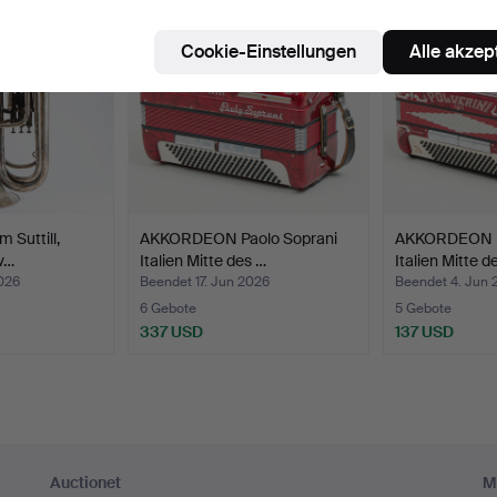
Cookie-Einstellungen
Alle akzep
 Suttill,
AKKORDEON Paolo Soprani
AKKORDEON Po
v…
Italien Mitte des …
Italien Mitte 
026
Beendet 17. Jun 2026
Beendet 4. Jun 
6 Gebote
5 Gebote
337 USD
137 USD
Auctionet
M