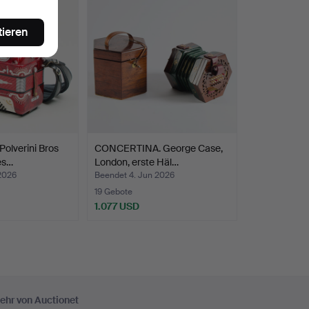
tieren
lverini Bros
CONCERTINA. George Case,
des…
London, erste Häl…
2026
Beendet 4. Jun 2026
19 Gebote
1.077 USD
ehr von Auctionet