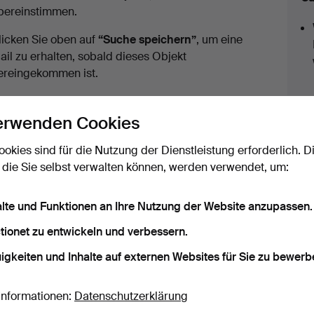
uktionen
bereinstimmen.
licken Sie oben auf
“Suche speichern”
, um eine
ail zu erhalten, sobald dieses Objekt
ereingekommen ist.
erwenden Cookies
ookies sind für die Nutzung der Dienstleistung erforderlich. D
 die Sie selbst verwalten können, werden verwendet, um:
ir haben Transporte zur Festpreisen für alle Objekte.
alte und Funktionen an Ihre Nutzung der Website anzupassen.
tionet zu entwickeln und verbessern.
igkeiten und Inhalte auf externen Websites für Sie zu bewerb
 Archiv, die mit Ihrer Suche übereinsti
Informationen:
Datenschutzerklärung