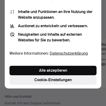
Inhalte und Funktionen an Ihre Nutzung der
Website anzupassen.
Auctionet zu entwickeln und verbessern.
Neuigkeiten und Inhalte auf externen
Websites für Sie zu bewerben.
WORLDMASTER
YAMAHA YFL221S
ADMIRA
AKKORDEON,
FLÖTE.
SPANI
Weitere Informationen:
Datenschutzerklärung
ANFANG 20.
KLASS
Beendet 29. Jul 2026
Beendet 11. Jul 2026
Beendet 
JAHRHUND…
Schätzwert
Schätzwert
Schätzw
68 USD
54 USD
41 USD
Alle akzeptieren
Cookie-Einstellungen
Fußzeilen-
Hilfe und Kontakt
Navigation
Kontakt mit dem Support aufnehmen