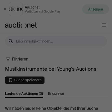
Auctionet
Anzeigen
Schließen
Verfügbar auf Google Play
Auctionet.com
Filtrieren
Musikinstrumente
Musikinstrumente bei Young's Auctions
bei
Suche speichern
Young's
Laufende Auktionen
(0)
Endpreise
Auctions
Laufende
Wir haben leider keine Objekte, die mit Ihrer Suche