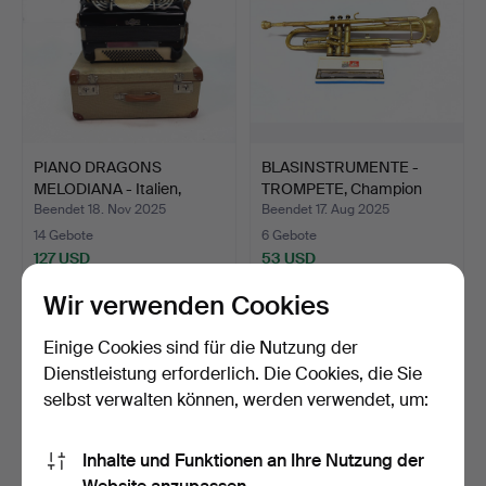
PIANO DRAGONS
BLASINSTRUMENTE -
MELODIANA - Italien,
TROMPETE, Champion
Lederri…
HARMO…
Beendet 18. Nov 2025
Beendet 17. Aug 2025
14 Gebote
6 Gebote
127 USD
53 USD
Wir verwenden Cookies
Einige Cookies sind für die Nutzung der
Dienstleistung erforderlich. Die Cookies, die Sie
selbst verwalten können, werden verwendet, um:
Inhalte und Funktionen an Ihre Nutzung der