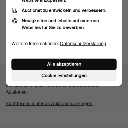
Website anzupassen.
Auctionet zu entwickeln und verbessern.
REISEGRAMMOPHON,
erste Hälfte des 20. Jahr…
Neuigkeiten und Inhalte auf externen
Beendet 9. Apr 2025
Websites für Sie zu bewerben.
1 Gebot
32 USD
Weitere Informationen:
Datenschutzerklärung
Suche speichern
Alle akzeptieren
Auktionsarchiv
Cookie-Einstellungen
Sie suchen in unserem Archiv der beendeten
Auktionen.
Stattdessen laufende Auktionen anzeigen.