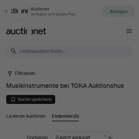
Auctionet
Anzeigen
Schließen
Verfügbar auf Google Play
Auctionet.com
Filtrieren
Musikinstrumente
Musikinstrumente bei TOKA Auktionshus
bei
Suche speichern
TOKA
Laufende Auktionen
Endpreise
(5)
Auktionshus
Endpreise
Sortieren