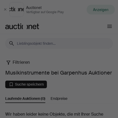
Auctionet
Anzeigen
Schließen
Verfügbar auf Google Play
Auctionet.com
Filtrieren
Musikinstrumente
Musikinstrumente bei Garpenhus Auktioner
bei
Suche speichern
Garpenhus
Laufende Auktionen
(0)
Endpreise
Auktioner
Laufende
Wir haben leider keine Objekte, die mit Ihrer Suche