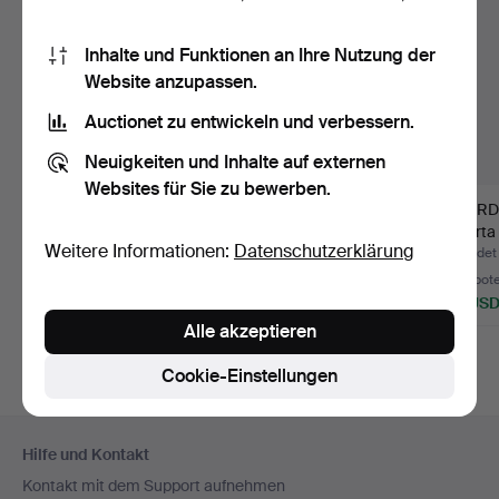
Inhalte und Funktionen an Ihre Nutzung der
Website anzupassen.
Auctionet zu entwickeln und verbessern.
Neuigkeiten und Inhalte auf externen
Websites für Sie zu bewerben.
AKKORDEON. Sonola
GITARRENSTÄNDER,
OVERD
Elegance,
9 Stk.
Alberta
Weitere Informationen:
Datenschutzerklärung
Castelfidardo,…
Beendet 2. Jul 2026
Beendet 29. Jun 2026
Beendet
10 Gebote
1 Gebot
3 Gebot
474 USD
32 USD
38 US
Alle akzeptieren
Cookie-Einstellungen
Fußzeilen-
Hilfe und Kontakt
Navigation
Kontakt mit dem Support aufnehmen