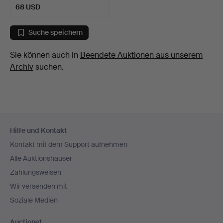
68 USD
Suche speichern
Sie können auch in
Beendete Auktionen aus unserem
Archiv
suchen.
Fußzeilen-
Hilfe und Kontakt
Navigation
Kontakt mit dem Support aufnehmen
Alle Auktionshäuser
Zahlungsweisen
Wir versenden mit
Soziale Medien
Auctionet