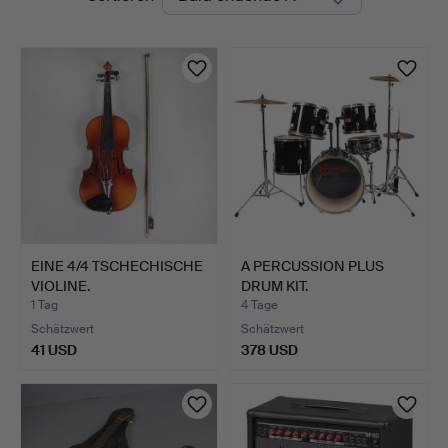
Auktionen
EINE 4/4 TSCHECHISCHE
A PERCUSSION PLUS
VIOLINE.
DRUM KIT.
1 Tag
4 Tage
Schätzwert
Schätzwert
41 USD
378 USD