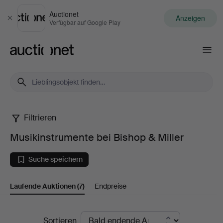
Auctionet
Anzeigen
Schließen
Verfügbar auf Google Play
Auctionet.com
Filtrieren
Musikinstrumente
Musikinstrumente bei Bishop & Miller
bei
Suche speichern
Bishop
Laufende Auktionen
(7)
Endpreise
&
Miller
Laufende
Sortieren