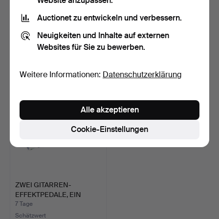
Website anzupassen.
Auctionet zu entwickeln und verbessern.
DEUTSCHE 4/4 VIOLINE.
EINE PICCOLO-FLÖTE
VON SCHOTT IM ETUI.
Neuigkeiten und Inhalte auf externen
6 Tage
6 Tage
Websites für Sie zu bewerben.
1 Gebot
Schätzwert
108 USD
95 USD
Weitere Informationen:
Datenschutzerklärung
Alle akzeptieren
Cookie-Einstellungen
ZWEI GITARREN-
EFFEKTPEDALE, EIN
KEYBOARD-S…
7 Tage
Schätzwert