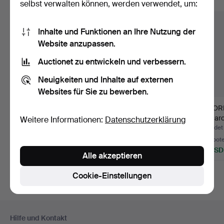
Alle Objekte anzeigen
selbst verwalten können, werden verwendet, um:
Inhalte und Funktionen an Ihre Nutzung der
Website anzupassen.
Auctionet zu entwickeln und verbessern.
Neuigkeiten und Inhalte auf externen
Websites für Sie zu bewerben.
SPIELDOSE, im
MISCHVERSTÄRKER,
AKKORD
Holzgehäuse, Reuge,
Peavey, XR-400.
Barcaro
Weitere Informationen:
Datenschutzerklärung
Schweiz.
profess
Beendet 9. Aug 2026
Beendet 7. Aug 2026
Beendet 
1 Gebot
8 Gebote
4 Gebot
22 USD
58 USD
37 USD
Alle akzeptieren
Cookie-Einstellungen
Fußzeilen-
Hilfe und Kontakt
Navigation