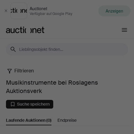
Auctionet
Anzeigen
Schließen
Verfügbar auf Google Play
Auctionet.com
Filtrieren
Musikinstrumente
Musikinstrumente bei Roslagens
bei
Auktionsverk
Roslagens
Suche speichern
Auktionsverk
Laufende Auktionen
(0)
Endpreise