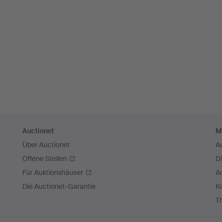
Auctionet
M
Über Auctionet
A
Offene Stellen
D
Für Auktionshäuser
A
Die Auctionet-Garantie
Kü
T