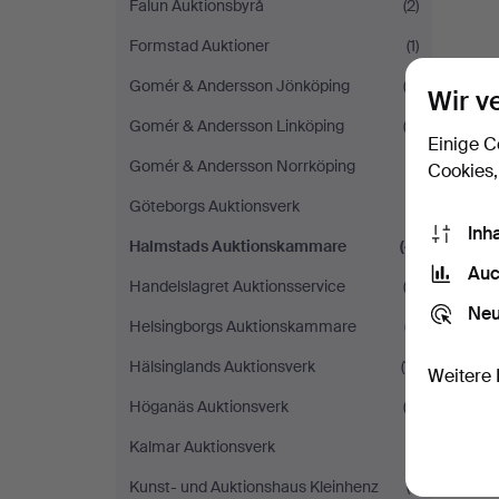
Falun Auktionsbyrå
(2)
Formstad Auktioner
(1)
Gomér & Andersson Jönköping
(3)
Wir v
Gomér & Andersson Linköping
(2)
Einige C
Gomér & Andersson Norrköping
(1)
Cookies,
Göteborgs Auktionsverk
(1)
Inh
Halmstads Auktionskammare
(4)
Auc
Handelslagret Auktionsservice
(3)
Neu
Helsingborgs Auktionskammare
(7)
Hälsinglands Auktionsverk
(11)
Weitere 
Höganäs Auktionsverk
(3)
Kalmar Auktionsverk
(1)
Kunst- und Auktionshaus Kleinhenz
(1)