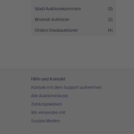
Växjö Auktionskammare
(2)
Woxholt Auktioner
(2)
Örebro Stadsauktioner
(4)
Fußzeilen-
Hilfe und Kontakt
Navigation
Kontakt mit dem Support aufnehmen
Alle Auktionshäuser
Zahlungsweisen
Wir versenden mit
Soziale Medien