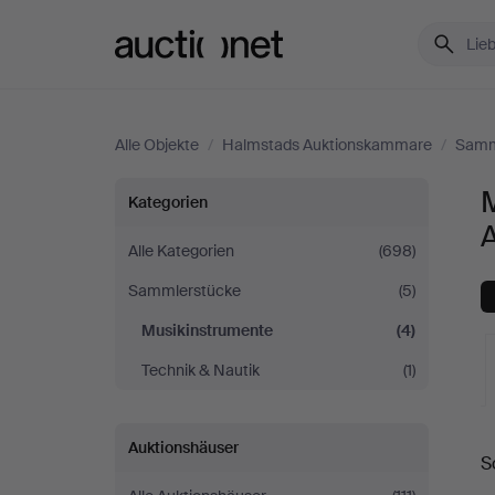
Auctionet.com
Alle Objekte
/
Halmstads Auktionskammare
/
Samm
Musikinstrumente
Kategorien
bei
Alle Kategorien
(698)
Sammlerstücke
(5)
Halmstads
Musikinstrumente
(4)
Auktionskammare
Technik & Nautik
(1)
L
Auktionshäuser
S
A