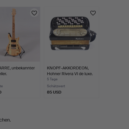
ARRE, unbekannter
KNOPF-AKKORDEON,
ller.
Hohner Rivera VI de luxe.
5 Tage
te
Schätzwert
D
85 USD
chen.