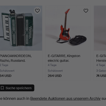
PIANOAKKORDEON,
E-GITARRE, Kingston
E-GIT
Razho, Russland.
electric guitar.
Herste
2 Tage
4 Tage
4 Tage
Schätzwert
Schätzwert
3 Gebo
64 USD
264 USD
74 US
Suche speichern
ie können auch in
Beendete Auktionen aus unserem Archiv
su