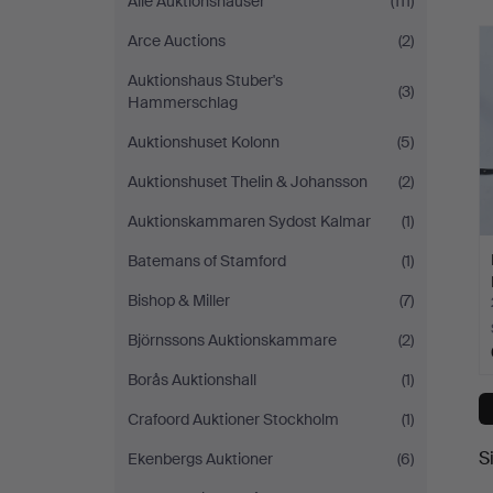
Alle Auktionshäuser
(111)
Arce Auctions
(2)
Auktionshaus Stuber's
(3)
Hammerschlag
Auktionshuset Kolonn
(5)
Auktionshuset Thelin & Johansson
(2)
Auktionskammaren Sydost Kalmar
(1)
Batemans of Stamford
(1)
Bishop & Miller
(7)
Björnssons Auktionskammare
(2)
Borås Auktionshall
(1)
Crafoord Auktioner Stockholm
(1)
S
Ekenbergs Auktioner
(6)